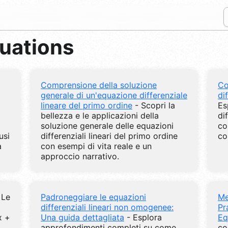
quations
Comprensione della soluzione
Co
generale di un'equazione differenziale
di
lineare del primo ordine
- Scopri la
Es
bellezza e le applicazioni della
di
soluzione generale delle equazioni
co
usi
differenziali lineari del primo ordine
co
a
con esempi di vita reale e un
approccio narrativo.
 Le
Padroneggiare le equazioni
Me
differenziali lineari non omogenee:
Pr
x +
Una guida dettagliata
- Esplora
Eq
approfondimenti completi su come
co