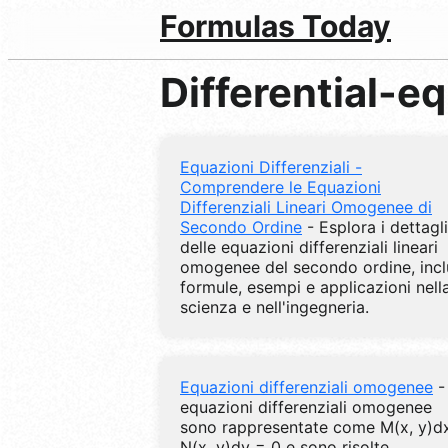
Formulas Today
Differential-e
Equazioni Differenziali -
Comprendere le Equazioni
Differenziali Lineari Omogenee di
Secondo Ordine
- Esplora i dettagli
delle equazioni differenziali lineari
omogenee del secondo ordine, incl
formule, esempi e applicazioni nell
scienza e nell'ingegneria.
Equazioni differenziali omogenee
-
equazioni differenziali omogenee
sono rappresentate come M(x, y)d
N(x, y)dy = 0 e sono risolte