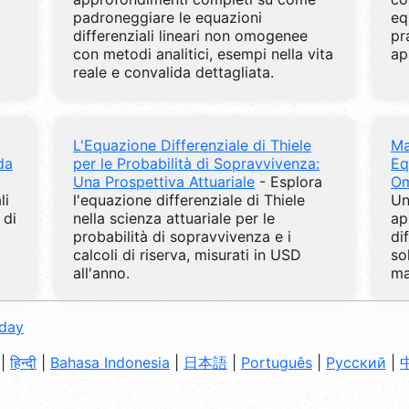
padroneggiare le equazioni
eq
differenziali lineari non omogenee
pr
con metodi analitici, esempi nella vita
ap
reale e convalida dettagliata.
L'Equazione Differenziale di Thiele
Ma
da
per le Probabilità di Sopravvivenza:
Eq
a
Una Prospettiva Attuariale
- Esplora
Om
li
l'equazione differenziale di Thiele
Un
 di
nella scienza attuariale per le
ap
probabilità di sopravvivenza e i
di
calcoli di riserva, misurati in USD
so
all'anno.
ma
oday
|
हिन्दी
|
Bahasa Indonesia
|
日本語
|
Português
|
Русский
|