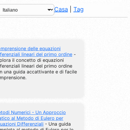
Casa
|
Tag
mprensione delle equazioni
fferenziali lineari del primo ordine
-
plora il concetto di equazioni
fferenziali lineari del primo ordine
n una guida accattivante e di facile
mprensione.
todi Numerici - Un Approccio
atico al Metodo di Eulero per
uazioni Differenziali
- Una guida
mpleta al metodo di Eulero per le