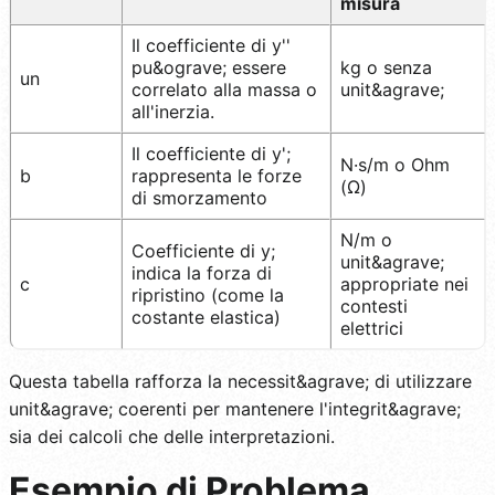
misura
Il coefficiente di y''
pu&ograve; essere
kg o senza
un
correlato alla massa o
unit&agrave;
all'inerzia.
Il coefficiente di y';
N·s/m o Ohm
b
rappresenta le forze
(Ω)
di smorzamento
N/m o
Coefficiente di y;
unit&agrave;
indica la forza di
c
appropriate nei
ripristino (come la
contesti
costante elastica)
elettrici
Questa tabella rafforza la necessit&agrave; di utilizzare
unit&agrave; coerenti per mantenere l'integrit&agrave;
sia dei calcoli che delle interpretazioni.
Esempio di Problema