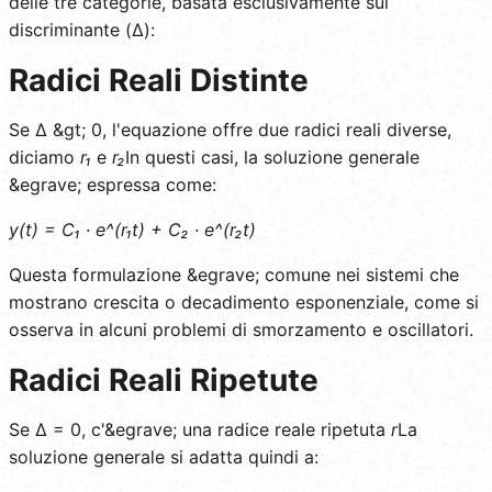
delle tre categorie, basata esclusivamente sul
discriminante (Δ):
Radici Reali Distinte
Se Δ &gt; 0, l'equazione offre due radici reali diverse,
diciamo
r₁
e
r₂
In questi casi, la soluzione generale
&egrave; espressa come:
y(t) = C₁ · e^(r₁t) + C₂ · e^(r₂t)
Questa formulazione &egrave; comune nei sistemi che
mostrano crescita o decadimento esponenziale, come si
osserva in alcuni problemi di smorzamento e oscillatori.
Radici Reali Ripetute
Se Δ = 0, c'&egrave; una radice reale ripetuta
r
La
soluzione generale si adatta quindi a: