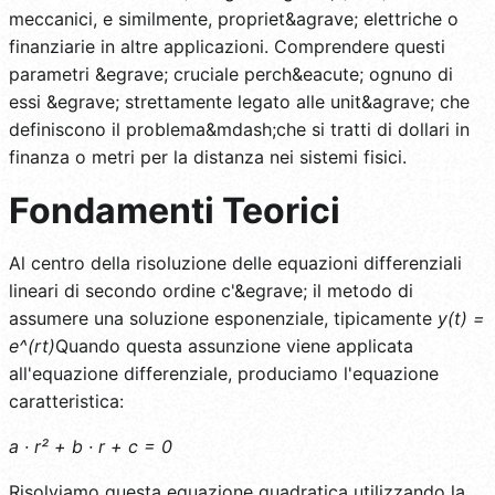
meccanici, e similmente, propriet&agrave; elettriche o
finanziarie in altre applicazioni. Comprendere questi
parametri &egrave; cruciale perch&eacute; ognuno di
essi &egrave; strettamente legato alle unit&agrave; che
definiscono il problema&mdash;che si tratti di dollari in
finanza o metri per la distanza nei sistemi fisici.
Fondamenti Teorici
Al centro della risoluzione delle equazioni differenziali
lineari di secondo ordine c'&egrave; il metodo di
assumere una soluzione esponenziale, tipicamente
y(t) =
e^(rt)
Quando questa assunzione viene applicata
all'equazione differenziale, produciamo l'equazione
caratteristica:
a · r² + b · r + c = 0
Risolviamo questa equazione quadratica utilizzando la