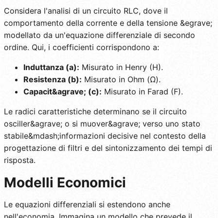
Considera l'analisi di un circuito RLC, dove il
comportamento della corrente e della tensione &egrave;
modellato da un'equazione differenziale di secondo
ordine. Qui, i coefficienti corrispondono a:
Induttanza (a):
Misurato in Henry (H).
Resistenza (b):
Misurato in Ohm (Ω).
Capacit&agrave; (c):
Misurato in Farad (F).
Le radici caratteristiche determinano se il circuito
osciller&agrave; o si muover&agrave; verso uno stato
stabile&mdash;informazioni decisive nel contesto della
progettazione di filtri e del sintonizzamento dei tempi di
risposta.
Modelli Economici
Le equazioni differenziali si estendono anche
nell'economia. Immagina un modello che prevede il