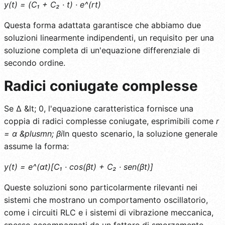
y(t) = (C₁ + C₂ · t) · e^(rt)
Questa forma adattata garantisce che abbiamo due
soluzioni linearmente indipendenti, un requisito per una
soluzione completa di un'equazione differenziale di
secondo ordine.
Radici coniugate complesse
Se Δ &lt; 0, l'equazione caratteristica fornisce una
coppia di radici complesse coniugate, esprimibili come
r
= α &plusmn; βi
In questo scenario, la soluzione generale
assume la forma:
y(t) = e^(αt)[C₁ · cos(βt) + C₂ · sen(βt)]
Queste soluzioni sono particolarmente rilevanti nei
sistemi che mostrano un comportamento oscillatorio,
come i circuiti RLC e i sistemi di vibrazione meccanica,
spesso accompagnati da un fattore di smorzamento