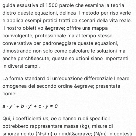
guida esaustiva di 1.500 parole che esamina la teoria
dietro queste equazioni, delinea il metodo per risolverle
e applica esempi pratici tratti da scenari della vita reale.
Il nostro obiettivo &egrave; offrire una mappa
coinvolgente, professionale ma al tempo stesso
conversativa per padroneggiare queste equazioni,
dimostrando non solo come calcolare le soluzioni ma
anche perch&eacute; queste soluzioni siano importanti
in diversi campi.
La forma standard di un'equazione differenziale lineare
omogenea del secondo ordine &egrave; presentata
come:
a · y'' + b · y' + c · y = 0
Qui, i coefficienti
un
,
b
e
c
hanno ruoli specifici:
potrebbero rappresentare massa (kg), misure di
smorzamento (N·s/m) o rigidit&agrave; (N/m) in contesti