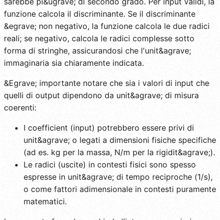
sarebbe pi&ugrave; di secondo grado. Per input validi, la
funzione calcola il discriminante. Se il discriminante
&egrave; non negativo, la funzione calcola le due radici
reali; se negativo, calcola le radici complesse sotto
forma di stringhe, assicurandosi che l'unit&agrave;
immaginaria sia chiaramente indicata.
&Egrave; importante notare che sia i valori di input che
quelli di output dipendono da unit&agrave; di misura
coerenti:
I coefficient (input) potrebbero essere privi di
unit&agrave; o legati a dimensioni fisiche specifiche
(ad es. kg per la massa, N/m per la rigidit&agrave;).
Le radici (uscite) in contesti fisici sono spesso
espresse in unit&agrave; di tempo reciproche (1/s),
o come fattori adimensionale in contesti puramente
matematici.