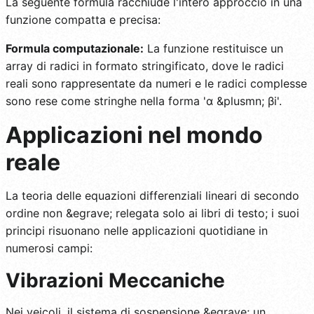
La seguente formula racchiude l'intero approccio in una
funzione compatta e precisa:
Formula computazionale:
La funzione restituisce un
array di radici in formato stringificato, dove le radici
reali sono rappresentate da numeri e le radici complesse
sono rese come stringhe nella forma 'α &plusmn; βi'.
Applicazioni nel mondo
reale
La teoria delle equazioni differenziali lineari di secondo
ordine non &egrave; relegata solo ai libri di testo; i suoi
principi risuonano nelle applicazioni quotidiane in
numerosi campi:
Vibrazioni Meccaniche
Nei veicoli, il sistema di sospensione &egrave; un