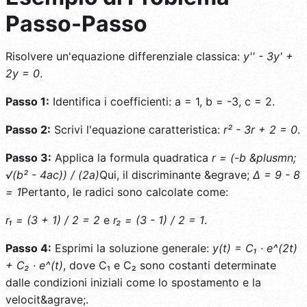
Passo-Passo
Risolvere un'equazione differenziale classica:
y'' - 3y' +
2y = 0
.
Passo 1:
Identifica i coefficienti: a = 1, b = -3, c = 2.
Passo 2:
Scrivi l'equazione caratteristica:
r² - 3r + 2 = 0
.
Passo 3:
Applica la formula quadratica
r = (-b &plusmn;
√(b² - 4ac)) / (2a)
Qui, il discriminante &egrave;
Δ = 9 - 8
= 1
Pertanto, le radici sono calcolate come:
r₁ = (3 + 1) / 2 = 2
e
r₂ = (3 - 1) / 2 = 1
.
Passo 4:
Esprimi la soluzione generale:
y(t) = C₁ · e^(2t)
+ C₂ · e^(t)
, dove C₁ e C₂ sono costanti determinate
dalle condizioni iniziali come lo spostamento e la
velocit&agrave;.