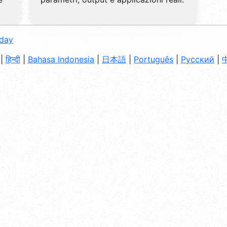
oday
|
हिन्दी
|
Bahasa Indonesia
|
日本語
|
Português
|
Русский
|