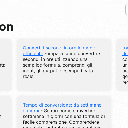
ion
Converti i secondi in ore in modo
tr
efficiente
- impara come convertire i
di
secondi in ore utilizzando una
co
ata
semplice formula. comprendi gli
un
input, gli output e esempi di vita
pi
reale.
ge
re
Tempo di conversione: da settimane
a giorni
- Scopri come convertire
a
settimane in giorni con una formula di
facile comprensione. Comprendere
e
parametri, output e applicazioni reali.