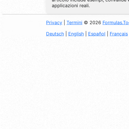
applicazioni reali.
Privacy
|
Termini
© 2026
Formulas.T
Deutsch
|
English
|
Español
|
Français