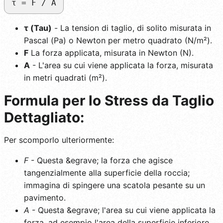
τ = F / A
τ (Tau)
- La tension di taglio, di solito misurata in
Pascal (Pa) o Newton per metro quadrato (N/m²).
F
La forza applicata, misurata in Newton (N).
A
- L'area su cui viene applicata la forza, misurata
in metri quadrati (m²).
Formula per lo Stress da Taglio
Dettagliato:
Per scomporlo ulteriormente:
F
- Questa &egrave; la forza che agisce
tangenzialmente alla superficie della roccia;
immagina di spingere una scatola pesante su un
pavimento.
A
- Questa &egrave; l'area su cui viene applicata la
forza, ad esempio l'area della superficie inferiore