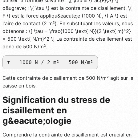
utiliser la formule suivante : \[ \tau = \frac{F}{A} \]
o&ugrave; : \( \tau \) est la contrainte de cisaillement, \(
F \) est la force appliqu&eacute;e (1000 N), \( A \) est
l'aire de contact (2 m²). En substituant les valeurs, nous
obtenons : \[ \tau = \frac{1000 \text{ N}}{2 \text{ m}^2}
= 500 \text{ N/m}^2 \] La contrainte de cisaillement est
donc de 500 N/m².
τ = 1000 N / 2 m² = 500 N/m²
Cette contrainte de cisaillement de 500 N/m² agit sur la
caisse en bois.
Signification du stress de
cisaillement en
g&eacute;ologie
Comprendre la contrainte de cisaillement est crucial en