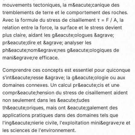
mouvements tectoniques, la m&eacute;canique des
tremblements de terre et le comportement des roches.
Avec la formule du stress de cisaillement τ = F / A, la
relation entre la force, la surface et le stress devient
plus claire, aidant les g&eacute;ologues &agrave;
pr&eacute;dire et &agrave; analyser les
ph&eacute;nom&egrave;nes g&eacute;ologiques de
mani&egrave;re efficace.
Comprendre ces concepts est essentiel pour quiconque
s'int&eacute;resse &agrave; la g&eacute;ologie ou aux
domaines connexes. Un calcul pr&eacute;cis et une
compr&eacute;hension du stress de cisaillement aident
non seulement dans les &eacute;tudes
th&eacute;oriques, mais ont &eacute;galement des
applications pratiques dans des domaines tels que
l'ing&eacute;nierie civile, l'exploitation mini&egrave;re et
les sciences de l'environnement.