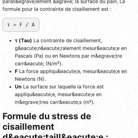
parall&egrave;lement &agrave; la surface du pain. La
formule pour la contrainte de cisaillement est :
τ = F / A
τ (Tau)
La contrainte de cisaillement,
g&eacute;n&eacute;ralement mesur&eacute;e en
Pascals (Pa) ou en Newtons par m&egrave;tre
carr&eacute; (N/m²).
F
La force appliqu&eacute;e, mesur&eacute;e en
Newtons (N).
Un
La surface sur laquelle la force est
appliqu&eacute;e, mesur&eacute;e en
m&egrave;tres carr&eacute;s (m²).
Formule du stress de
cisaillement
d&eacute;taill&eacute;e :