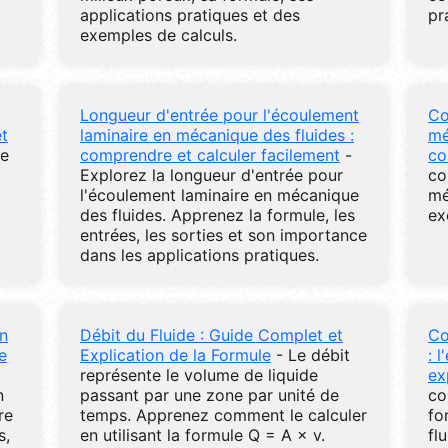
applications pratiques et des
pr
exemples de calculs.
Longueur d'entrée pour l'écoulement
Co
et
laminaire en mécanique des fluides :
mé
de
comprendre et calculer facilement
-
co
Explorez la longueur d'entrée pour
co
l'écoulement laminaire en mécanique
mé
des fluides. Apprenez la formule, les
ex
entrées, les sorties et son importance
dans les applications pratiques.
n
Débit du Fluide : Guide Complet et
Co
e
Explication de la Formule
- Le débit
: 
représente le volume de liquide
ex
n
passant par une zone par unité de
co
re
temps. Apprenez comment le calculer
fo
s,
en utilisant la formule Q = A × v.
fl