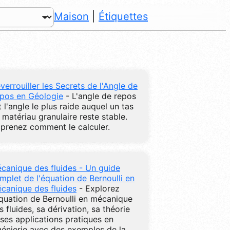
Maison
|
Étiquettes
verrouiller les Secrets de l'Angle de
pos en Géologie
- L'angle de repos
t l'angle le plus raide auquel un tas
 matériau granulaire reste stable.
prenez comment le calculer.
canique des fluides - Un guide
mplet de l'équation de Bernoulli en
canique des fluides
- Explorez
équation de Bernoulli en mécanique
s fluides, sa dérivation, sa théorie
 ses applications pratiques en
génierie avec des exemples de la