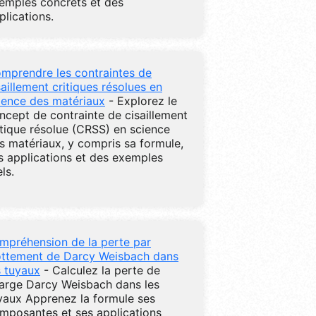
emples concrets et des
plications.
mprendre les contraintes de
saillement critiques résolues en
ience des matériaux
- Explorez le
ncept de contrainte de cisaillement
itique résolue (CRSS) en science
s matériaux, y compris sa formule,
s applications et des exemples
ls.
mpréhension de la perte par
ottement de Darcy Weisbach dans
s tuyaux
- Calculez la perte de
arge Darcy Weisbach dans les
yaux Apprenez la formule ses
mposantes et ses applications