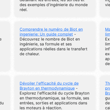
des exemples d'ingénierie du monde
vie
réel.
Comprendre le numéro de Biot en
Ma
ingenierie: Un guide complet
-
li
e
Découvrez le nombre de Biot en
Ex
ingénierie, sa formule et ses
li
applications réelles dans le transfert
in
de chaleur.
ex
ap
de
Dévoiler l'efficacité du cycle de
Th
Brayton en thermodynamique
-
pr
Explorez l'efficacité du cycle Brayton
Br
en thermodynamique, sa formule, ses
gu
du
entrées, sorties et applications dans
de
les moteurs à réaction.
ca