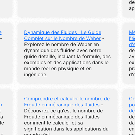
de
ap
e
Dynamique des Fluides : Le Guide
Mé
-
Complet sur le Nombre de Weber
-
l'
Explorez le nombre de Weber en
d'
dynamique des fluides avec notre
de
guide détaillé, incluant la formule, des
av
exemples et des applications dans le
ex
monde réel en physique et en
pr
ingénierie.
d'
Comprendre et calculer le nombre de
Co
n
Froude en mécanique des fluides
-
po
z
Découvrez ce qu'est le nombre de
de
la
Froude en mécanique des fluides,
de
le
comment le calculer et sa
da
signification dans les applications du
en
ux
monde réel.
co