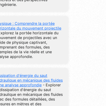
ingénierie.
ysique : Comprendre la portée
rizontale du mouvement projectile
Explorez la portée horizontale du
uvement de projectiles avec un
ide de physique captivant,
mprenant des formules, des
emples de la vie réelle et une
alyse approfondie.
ssipation d'énergie du saut
draulique en mécanique des fluides
une analyse approfondie
- Explorer
 dissipation d'énergie du saut
draulique en mécanique des fluides
ec des formules détaillées, des
sures en mètres et des