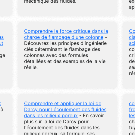
mécanique des fluides.
ex
ap
Comprendre la force critique dans la
Co
es
charge de flambage d'une colonne
-
ci
ut
Découvrez les principes d'ingénierie
sc
clés déterminant le flambage des
co
rge
colonnes avec des formules
cr
détaillées et des exemples de la vie
de
réelle.
se
rée
s
Comprendre et appliquer la loi de
co
 à
Darcy pour l'écoulement des fluides
fr
dans les milieux poreux
- En savoir
le
plus sur la loi de Darcy pour
ch
l'écoulement des fluides dans les
tu
milieux poreux, sa formule, ses
co