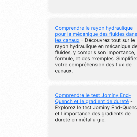
Comprendre le rayon hydraulique
pour la mécanique des fluides dans
les canaux
- Découvrez tout sur le
rayon hydraulique en mécanique d
fluides, y compris son importance,
formule, et des exemples. Simplifie
votre compréhension des flux de
canaux.
Comprendre le test Jominy End-
Quench et le gradient de dureté
-
Explorez le test Jominy End-Quen
et l'importance des gradients de
dureté en métallurgie.