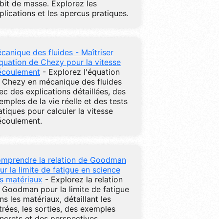
bit de masse. Explorez les
plications et les apercus pratiques.
canique des fluides - Maîtriser
équation de Chezy pour la vitesse
écoulement
- Explorez l'équation
 Chezy en mécanique des fluides
ec des explications détaillées, des
emples de la vie réelle et des tests
atiques pour calculer la vitesse
écoulement.
mprendre la relation de Goodman
ur la limite de fatigue en science
s matériaux
- Explorez la relation
 Goodman pour la limite de fatigue
ns les matériaux, détaillant les
trées, les sorties, des exemples
ncrets et des perspectives