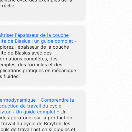
 réelle.
îtriser l'épaisseur de la couche
mite de Blasius : un guide complet
-
plorez l'épaisseur de la couche
mite de Blasius avec des
formations complètes, des
emples, des formules et des
plications pratiques en mécanique
s fluides.
ermodynamique - Comprendre la
oduction de travail du cycle
ayton : Un guide complet
- Un
ide approfondi sur la production
 travail du cycle de Brayton, les
lculs de travail net en kilojoules et