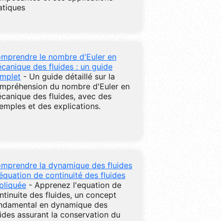
atiques
mprendre le nombre d'Euler en
canique des fluides : un guide
mplet
- Un guide détaillé sur la
mpréhension du nombre d'Euler en
canique des fluides, avec des
emples et des explications.
mprendre la dynamique des fluides
l'équation de continuité des fluides
pliquée
- Apprenez l'equation de
ntinuite des fluides, un concept
ndamental en dynamique des
uides assurant la conservation du