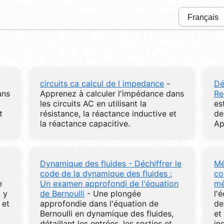
circuits ca calcul de l impedance
-
Dé
ans
Apprenez à calculer l'impédance dans
Re
les circuits AC en utilisant la
es
t
résistance, la réactance inductive et
de
la réactance capacitive.
Ap
Dynamique des fluides - Déchiffrer le
Mé
code de la dynamique des fluides :
co
e
Un examen approfondi de l'équation
mé
 y
de Bernoulli
- Une plongée
l'
 et
approfondie dans l'équation de
de
Bernoulli en dynamique des fluides,
et
détaillant les entrées, les sorties et
in