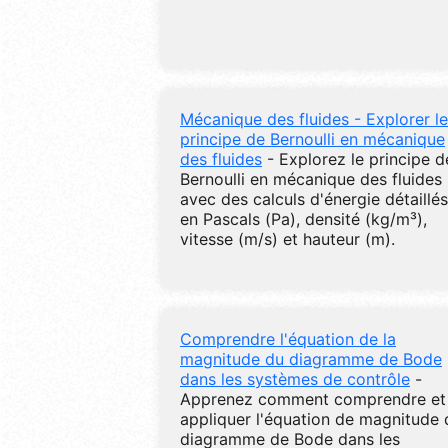
Mécanique des fluides - Explorer le
principe de Bernoulli en mécanique
des fluides
- Explorez le principe d
Bernoulli en mécanique des fluides
avec des calculs d'énergie détaillés
en Pascals (Pa), densité (kg/m³),
vitesse (m/s) et hauteur (m).
Comprendre l'équation de la
magnitude du diagramme de Bode
dans les systèmes de contrôle
-
Apprenez comment comprendre et
appliquer l'équation de magnitude 
diagramme de Bode dans les