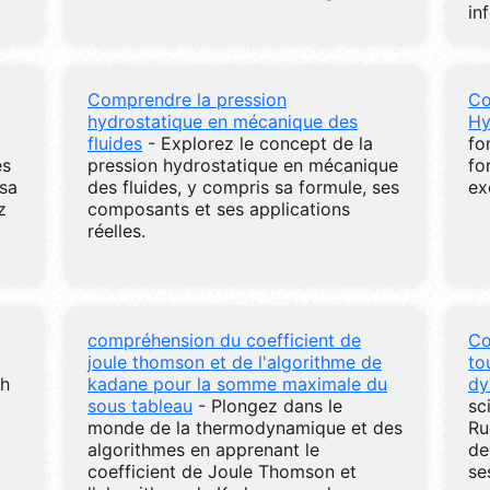
in
Comprendre la pression
Co
hydrostatique en mécanique des
Hy
fluides
- Explorez le concept de la
fo
es
pression hydrostatique en mécanique
fo
 sa
des fluides, y compris sa formule, ses
ex
z
composants et ses applications
réelles.
compréhension du coefficient de
Co
joule thomson et de l'algorithme de
to
ch
kadane pour la somme maximale du
dy
sous tableau
- Plongez dans le
sc
monde de la thermodynamique et des
Ru
algorithmes en apprenant le
de
coefficient de Joule Thomson et
se