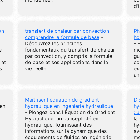
d'
on
transfert de chaleur par convection
Ph
comprendre la formule de base
-
ho
Découvrez les principes
- 
e
fondamentaux du transfert de chaleur
mo
par convection, y compris la formule
gu
 et
de base et ses applications dans la
co
s
vie réelle.
ex
an
Maîtriser l'équation du gradient
Di
 en
hydraulique en ingénierie hydraulique
hy
- Plongez dans l'Équation de Gradient
: 
Hydraulique, un concept clé en
la
hydraulique, fournissant des
hy
informations sur la dynamique des
av
écoulements de fluides en ingénierie.
me