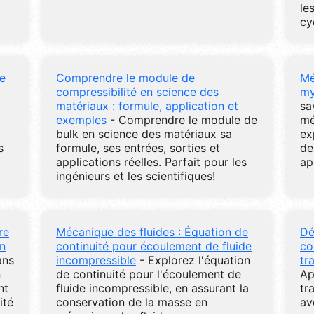
le
cy
e
Comprendre le module de
Mé
compressibilité en science des
my
matériaux : formule, application et
sa
exemples
- Comprendre le module de
mé
bulk en science des matériaux sa
ex
s
formule, ses entrées, sorties et
de
applications réelles. Parfait pour les
ap
ingénieurs et les scientifiques!
re
Mécanique des fluides : Équation de
Dé
en
continuité pour écoulement de fluide
co
ans
incompressible
- Explorez l'équation
tr
n
de continuité pour l'écoulement de
Ap
nt
fluide incompressible, en assurant la
tr
ité
conservation de la masse en
av