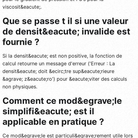
viscosit&eacute;.
Que se passe t il si une valeur
de densit&eacute; invalide est
fournie ?
Si la densit&eacute; est non positive, la fonction de
calcul retourne un message d'erreur ('Erreur : La
densit&eacute; doit &ecirc;tre sup&eacute;rieure
&agrave; z&eacute;ro') pour &eacute;viter des calculs
non physiques.
Comment ce mod&egrave;le
simplifi&eacute; est il
applicable en pratique ?
Ce mod&egrave;le est particuli&egrave;rement utile lors