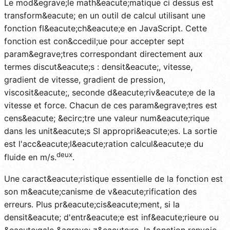
Le mod&egrave;le math&eacute;matique ci dessus est
transform&eacute; en un outil de calcul utilisant une
fonction fl&eacute;ch&eacute;e en JavaScript. Cette
fonction est con&ccedil;ue pour accepter sept
param&egrave;tres correspondant directement aux
termes discut&eacute;s : densit&eacute;, vitesse,
gradient de vitesse, gradient de pression,
viscosit&eacute;, seconde d&eacute;riv&eacute;e de la
vitesse et force. Chacun de ces param&egrave;tres est
cens&eacute; &ecirc;tre une valeur num&eacute;rique
dans les unit&eacute;s SI appropri&eacute;es. La sortie
est l'acc&eacute;l&eacute;ration calcul&eacute;e du
deux
fluide en m/s.
.
Une caract&eacute;ristique essentielle de la fonction est
son m&eacute;canisme de v&eacute;rification des
erreurs. Plus pr&eacute;cis&eacute;ment, si la
densit&eacute; d'entr&eacute;e est inf&eacute;rieure ou
&eacute;gale &agrave; z&eacute;ro, la fonction renvoie