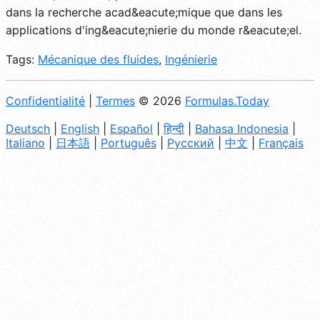
dans la recherche acad&eacute;mique que dans les
applications d'ing&eacute;nierie du monde r&eacute;el.
Tags:
Mécanique des fluides
,
Ingénierie
Confidentialité
|
Termes
© 2026
Formulas.Today
Deutsch
|
English
|
Español
|
हिन्दी
|
Bahasa Indonesia
|
Italiano
|
日本語
|
Português
|
Русский
|
中文
|
Français