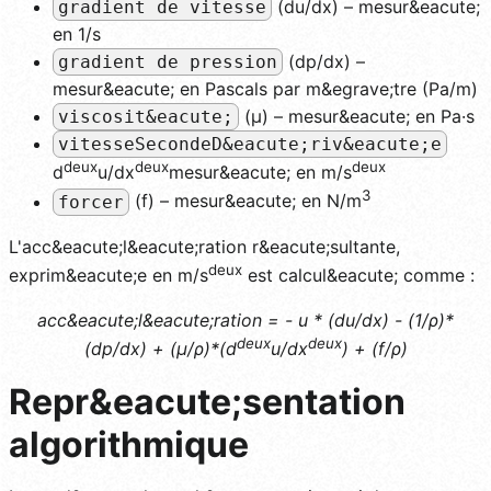
(du/dx) – mesur&eacute;
gradient de vitesse
en 1/s
(dp/dx) –
gradient de pression
mesur&eacute; en Pascals par m&egrave;tre (Pa/m)
(μ) – mesur&eacute; en Pa·s
viscosit&eacute;
vitesseSecondeD&eacute;riv&eacute;e
deux
deux
deux
d
u/dx
mesur&eacute; en m/s
3
(f) – mesur&eacute; en N/m
forcer
L'acc&eacute;l&eacute;ration r&eacute;sultante,
deux
exprim&eacute;e en m/s
est calcul&eacute; comme :
acc&eacute;l&eacute;ration = - u * (du/dx) - (1/ρ)*
deux
deux
(dp/dx) + (μ/ρ)*(d
u/dx
) + (f/ρ)
Repr&eacute;sentation
algorithmique