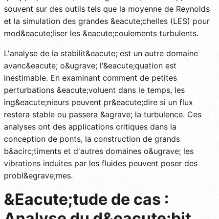
souvent sur des outils tels que la moyenne de Reynolds
et la simulation des grandes &eacute;chelles (LES) pour
mod&eacute;liser les &eacute;coulements turbulents.
L'analyse de la stabilit&eacute; est un autre domaine
avanc&eacute; o&ugrave; l'&eacute;quation est
inestimable. En examinant comment de petites
perturbations &eacute;voluent dans le temps, les
ing&eacute;nieurs peuvent pr&eacute;dire si un flux
restera stable ou passera &agrave; la turbulence. Ces
analyses ont des applications critiques dans la
conception de ponts, la construction de grands
b&acirc;timents et d'autres domaines o&ugrave; les
vibrations induites par les fluides peuvent poser des
probl&egrave;mes.
&Eacute;tude de cas :
Analyse du d&eacute;bit