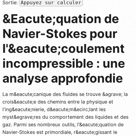
Sortie:
Appuyez sur calculer
&Eacute;quation de
Navier-Stokes pour
l'&eacute;coulement
incompressible : une
analyse approfondie
La m&eacute;canique des fluides se trouve &agrave; la
crois&eacute;e des chemins entre la physique et
l'ing&eacute;nierie, d&eacute;m&ecirc;lant les
myst&egrave;res du comportement des liquides et des
gaz. Parmi ses nombreux outils, l'&eacute;quation de
Navier-Stokes est primordiale, r&eacute;gissant le