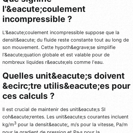
l'&eacute;coulement
incompressible ?
L'&eacute;coulement incompressible suppose que la
densit&eacute; du fluide reste constante tout au long de
son mouvement. Cette hypoth&egrave;se simplifie
l'&eacute;quation globale et est valable pour de
nombreux liquides r&eacute;els comme l'eau.
Quelles unit&eacute;s doivent
&ecirc;tre utilis&eacute;es pour
ces calculs ?
Il est crucial de maintenir des unit&eacute;s SI
coh&eacute;rentes. Les unit&eacute;s courantes incluent
3
kg/m
pour la densit&eacute;, m/s pour la vitesse, Pa/m
pour le gradient de pression et Pa·s pour la