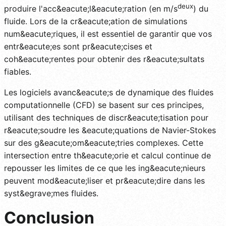
deux
produire l'acc&eacute;l&eacute;ration (en m/s
) du
fluide. Lors de la cr&eacute;ation de simulations
num&eacute;riques, il est essentiel de garantir que vos
entr&eacute;es sont pr&eacute;cises et
coh&eacute;rentes pour obtenir des r&eacute;sultats
fiables.
Les logiciels avanc&eacute;s de dynamique des fluides
computationnelle (CFD) se basent sur ces principes,
utilisant des techniques de discr&eacute;tisation pour
r&eacute;soudre les &eacute;quations de Navier-Stokes
sur des g&eacute;om&eacute;tries complexes. Cette
intersection entre th&eacute;orie et calcul continue de
repousser les limites de ce que les ing&eacute;nieurs
peuvent mod&eacute;liser et pr&eacute;dire dans les
syst&egrave;mes fluides.
Conclusion