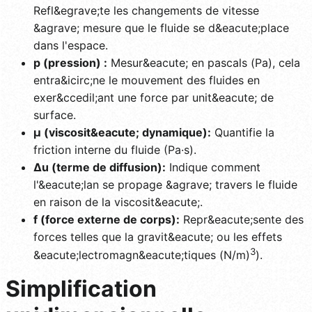
Refl&egrave;te les changements de vitesse
&agrave; mesure que le fluide se d&eacute;place
dans l'espace.
p (pression) :
Mesur&eacute; en pascals (Pa), cela
entra&icirc;ne le mouvement des fluides en
exer&ccedil;ant une force par unit&eacute; de
surface.
μ (viscosit&eacute; dynamique):
Quantifie la
friction interne du fluide (Pa·s).
Δu (terme de diffusion):
Indique comment
l'&eacute;lan se propage &agrave; travers le fluide
en raison de la viscosit&eacute;.
f (force externe de corps):
Repr&eacute;sente des
forces telles que la gravit&eacute; ou les effets
3
&eacute;lectromagn&eacute;tiques (N/m)
).
Simplification