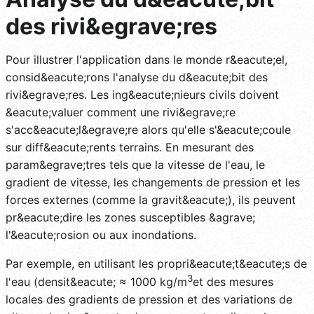
des rivi&egrave;res
Pour illustrer l'application dans le monde r&eacute;el,
consid&eacute;rons l'analyse du d&eacute;bit des
rivi&egrave;res. Les ing&eacute;nieurs civils doivent
&eacute;valuer comment une rivi&egrave;re
s'acc&eacute;l&egrave;re alors qu'elle s'&eacute;coule
sur diff&eacute;rents terrains. En mesurant des
param&egrave;tres tels que la vitesse de l'eau, le
gradient de vitesse, les changements de pression et les
forces externes (comme la gravit&eacute;), ils peuvent
pr&eacute;dire les zones susceptibles &agrave;
l'&eacute;rosion ou aux inondations.
Par exemple, en utilisant les propri&eacute;t&eacute;s de
3
l'eau (densit&eacute; ≈ 1000 kg/m
et des mesures
locales des gradients de pression et des variations de