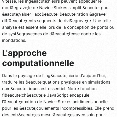
vitesse, les ing&eacute;nieurs peuvent appliquer le
mod&egrave;le de Navier-Stokes simplifi&eacute; pour
&eacute;valuer l'acc&eacute;l&eacute;ration &agrave;
diff&eacute;rents segments de rivi&egrave;re. Une telle
analyse est essentielle lors de la conception de ponts ou
de syst&egrave;mes de d&eacute;fense contre les
inondations.
L'approche
computationnelle
Dans le paysage de l'ing&eacute;nierie d'aujourd'hui,
traduire les &eacute;quations physiques en simulations
num&eacute;riques est essentiel. Notre fonction
fl&eacute;ch&eacute;e JavaScript encapsule
l'&eacute;quation de Navier-Stokes unidimensionnelle
pour les &eacute;coulements incompressibles. Elle prend
des entr&eacute;es mesur&eacute;es avec soin pour