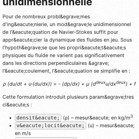
unidimensionnelle
Pour de nombreux probl&egrave;mes
d'ing&eacute;nierie, un mod&egrave;le unidimensionnel
de l'&eacute;quation de Navier-Stokes suffit pour
appr&eacute;cier la dynamique des fluides en jeu. Sous
l'hypoth&egrave;se que les propri&eacute;t&eacute;s
physiques du fluide ne varient pas significativement
dans les directions perpendiculaires &agrave;
l'&eacute;coulement, l'&eacute;quation se simplifie en :
deux
deux
ρ (du/dt + u·(du/dx)) = - (dp/dx) + μ (d
u/dx
) + f
Cette formulation introduit plusieurs param&egrave;tres
cl&eacute;s :
3
(ρ) – mesur&eacute; en kg/m
densit&eacute;
(u) – mesur&eacute;
v&eacute;locit&eacute;
en m/s