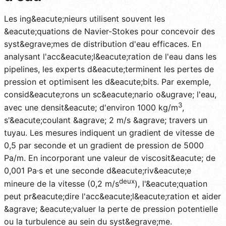
Les ing&eacute;nieurs utilisent souvent les
&eacute;quations de Navier-Stokes pour concevoir des
syst&egrave;mes de distribution d'eau efficaces. En
analysant l'acc&eacute;l&eacute;ration de l'eau dans les
pipelines, les experts d&eacute;terminent les pertes de
pression et optimisent les d&eacute;bits. Par exemple,
consid&eacute;rons un sc&eacute;nario o&ugrave; l'eau,
3
avec une densit&eacute; d'environ 1000 kg/m
,
s'&eacute;coulant &agrave; 2 m/s &agrave; travers un
tuyau. Les mesures indiquent un gradient de vitesse de
0,5 par seconde et un gradient de pression de 5000
Pa/m. En incorporant une valeur de viscosit&eacute; de
0,001 Pa·s et une seconde d&eacute;riv&eacute;e
deux
mineure de la vitesse (0,2 m/s
), l'&eacute;quation
peut pr&eacute;dire l'acc&eacute;l&eacute;ration et aider
&agrave; &eacute;valuer la perte de pression potentielle
ou la turbulence au sein du syst&egrave;me.