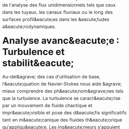
de l'analyse des flux unidimensionnels tels que ceux
dans les tuyaux, les canaux fluviaux ou le long des
surfaces profil&eacute;es dans les &eacute;tudes
a&eacute;rodynamiques.
Analyse avanc&eacute;e :
Turbulence et
stabilit&eacute;
Au-del&agrave; des cas d'utilisation de base,
l'&eacute;quation de Navier-Stokes nous aide &agrave;
mieux comprendre des ph&eacute;nom&egrave;nes tels
que la turbulence. La turbulence se caract&eacute;rise
par un mouvement de fluide chaotique et
impr&eacute;visible et pose des d&eacute;fis significatifs
tant en m&eacute;canique des fluides th&eacute;orique
qu'appliqu&eacute;e. Les ing&eacute;nieurs s'appuient