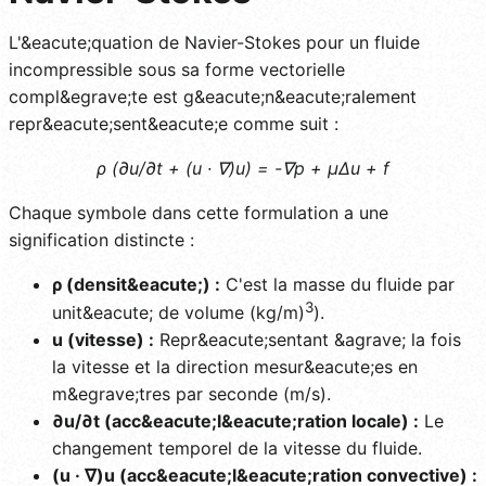
L'&eacute;quation de Navier-Stokes pour un fluide
incompressible sous sa forme vectorielle
compl&egrave;te est g&eacute;n&eacute;ralement
repr&eacute;sent&eacute;e comme suit :
ρ (∂u/∂t + (u · ∇)u) = -∇p + μΔu + f
Chaque symbole dans cette formulation a une
signification distincte :
ρ (densit&eacute;) :
C'est la masse du fluide par
3
unit&eacute; de volume (kg/m)
).
u (vitesse) :
Repr&eacute;sentant &agrave; la fois
la vitesse et la direction mesur&eacute;es en
m&egrave;tres par seconde (m/s).
∂u/∂t (acc&eacute;l&eacute;ration locale) :
Le
changement temporel de la vitesse du fluide.
(u · ∇)u (acc&eacute;l&eacute;ration convective) :