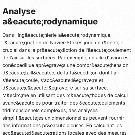
Analyse
a&eacute;rodynamique
Dans l'ing&eacute;nierie a&eacute;rodynamique,
l'&eacute;quation de Navier-Stokes joue un r&ocirc;le
crucial dans la pr&eacute;diction de l'&eacute;coulement
de l'air sur les surfaces. Par exemple, un aile d'avion est
con&ccedil;ue apr&egrave;s une compr&eacute;hension
d&eacute;taill&eacute;e de la fa&ccedil;on dont l'air
s'&eacute;coule, s'acc&eacute;l&egrave;re et
d&eacute;c&eacute;l&egrave;re sur sa surface.
M&ecirc;me en utilisant des m&eacute;thodes de calcul
avanc&eacute;es pour traiter des &eacute;coulements
tridimensionnels complexes, des analyses
simplifi&eacute;es unidimensionnelles peuvent fournir
des informations pr&eacute;cieuses. En calculant les
acc&eacute;l&eacute;rations locales avec des mesures