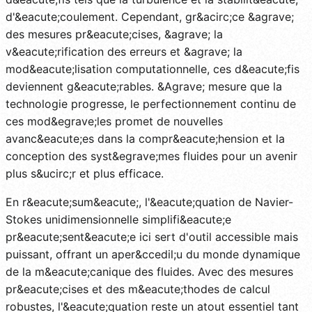
d'&eacute;coulement. Cependant, gr&acirc;ce &agrave;
des mesures pr&eacute;cises, &agrave; la
v&eacute;rification des erreurs et &agrave; la
mod&eacute;lisation computationnelle, ces d&eacute;fis
deviennent g&eacute;rables. &Agrave; mesure que la
technologie progresse, le perfectionnement continu de
ces mod&egrave;les promet de nouvelles
avanc&eacute;es dans la compr&eacute;hension et la
conception des syst&egrave;mes fluides pour un avenir
plus s&ucirc;r et plus efficace.
En r&eacute;sum&eacute;, l'&eacute;quation de Navier-
Stokes unidimensionnelle simplifi&eacute;e
pr&eacute;sent&eacute;e ici sert d'outil accessible mais
puissant, offrant un aper&ccedil;u du monde dynamique
de la m&eacute;canique des fluides. Avec des mesures
pr&eacute;cises et des m&eacute;thodes de calcul
robustes, l'&eacute;quation reste un atout essentiel tant