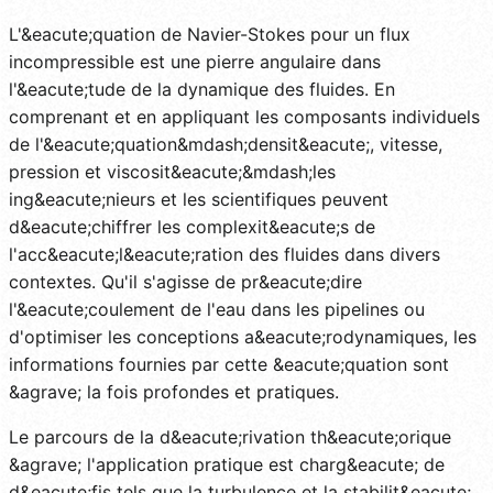
L'&eacute;quation de Navier-Stokes pour un flux
incompressible est une pierre angulaire dans
l'&eacute;tude de la dynamique des fluides. En
comprenant et en appliquant les composants individuels
de l'&eacute;quation&mdash;densit&eacute;, vitesse,
pression et viscosit&eacute;&mdash;les
ing&eacute;nieurs et les scientifiques peuvent
d&eacute;chiffrer les complexit&eacute;s de
l'acc&eacute;l&eacute;ration des fluides dans divers
contextes. Qu'il s'agisse de pr&eacute;dire
l'&eacute;coulement de l'eau dans les pipelines ou
d'optimiser les conceptions a&eacute;rodynamiques, les
informations fournies par cette &eacute;quation sont
&agrave; la fois profondes et pratiques.
Le parcours de la d&eacute;rivation th&eacute;orique
&agrave; l'application pratique est charg&eacute; de
d&eacute;fis tels que la turbulence et la stabilit&eacute;