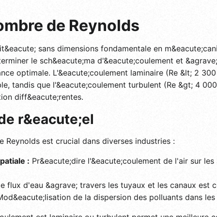
ombre de Reynolds
t&eacute; sans dimensions fondamentale en m&eacute;caniqu
terminer le sch&eacute;ma d'&eacute;coulement et &agrave;
nce optimale. L'&eacute;coulement laminaire (Re &lt; 2 300
ble, tandis que l'&eacute;coulement turbulent (Re &gt; 4 00
ion diff&eacute;rentes.
de r&eacute;el
Reynolds est crucial dans diverses industries :
atiale :
Pr&eacute;dire l'&eacute;coulement de l'air sur les
e flux d'eau &agrave; travers les tuyaux et les canaux est
od&eacute;lisation de la dispersion des polluants dans les