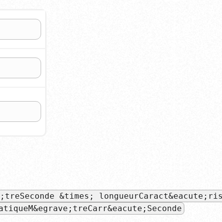
;treSeconde &times; longueurCaract&eacute;ri
atiqueM&egrave;treCarr&eacute;Seconde