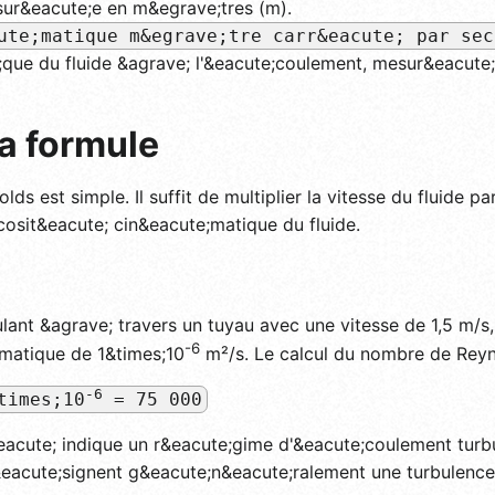
ur&eacute;e en m&egrave;tres (m).
ute;matique m&egrave;tre carr&eacute; par sec
e;que du fluide &agrave; l'&eacute;coulement, mesur&eacute
a formule
ds est simple. Il suffit de multiplier la vitesse du fluide p
iscosit&eacute; cin&eacute;matique du fluide.
lant &agrave; travers un tuyau avec une vitesse de 1,5 m/s
-6
;matique de 1&times;10
m²/s. Le calcul du nombre de Reyno
-6
times;10
= 75 000
cute; indique un r&eacute;gime d'&eacute;coulement turbul
eacute;signent g&eacute;n&eacute;ralement une turbulence