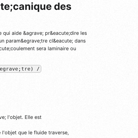
te;canique des
 qui aide &agrave; pr&eacute;dire les
un param&egrave;tre cl&eacute; dans
acute;coulement sera laminaire ou
egrave;tre) /
; l'objet. Elle est
 l'objet que le fluide traverse,