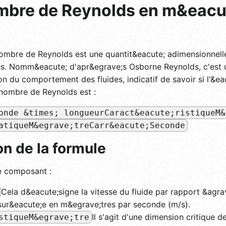
mbre de Reynolds en m&eacu
ombre de Reynolds est une quantit&eacute; adimensionnelle
es. Nomm&eacute; d'apr&egrave;s Osborne Reynolds, c'est 
on du comportement des fluides, indicatif de savoir si l'&e
e nombre de Reynolds est :
onde &times; longueurCaract&eacute;ristiqueM&
atiqueM&egrave;treCarr&eacute;Seconde
n de la formule
e composant :
Cela d&eacute;signe la vitesse du fluide par rapport &agrave
ur&eacute;e en m&egrave;tres par seconde (m/s).
Il s'agit d'une dimension critique de
stiqueM&egrave;tre