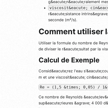
g&eacute;n&eacute;ralement mes
viscosit&eacute; cin&eac
r&eacute;sistance intrins&egrav
seconde (m²/s).
Comment utiliser l
Utiliser la formule du nombre de Reynol
de diviser le r&eacute;sultat par la v
Calcul de Exemple
Consid&eacute;rez l'eau s'&eacute;cou
m et une viscosit&eacute; cin&eacute
Re = (1,5 &times; 0,05) / 1&
Ce nombre de Reynolds &eacute;lev&ea
sup&eacute;rieures &agrave; 4 000 d&