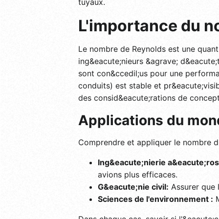
tuyaux.
L'importance du n
Le nombre de Reynolds est une quanti
ing&eacute;nieurs &agrave; d&eacute;
sont con&ccedil;us pour une performa
conduits) est stable et pr&eacute;visi
des consid&eacute;rations de concept
Applications du mon
Comprendre et appliquer le nombre de 
Ing&eacute;nierie a&eacute;rosp
avions plus efficaces.
G&eacute;nie civil:
Assurer que l
Sciences de l'environnement :
M