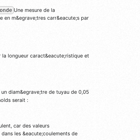
Une mesure de la
onde
;e en m&egrave;tres carr&eacute;s par
ar la longueur caract&eacute;ristique et
, un diam&egrave;tre de tuyau de 0,05
lds serait :
ent, car des valeurs
 dans les &eacute;coulements de