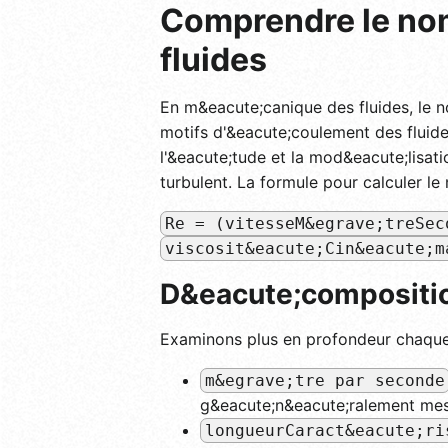
Comprendre le no
fluides
En m&eacute;canique des fluides, le n
motifs d'&eacute;coulement des fluid
l'&eacute;tude et la mod&eacute;lisati
turbulent. La formule pour calculer l
Re = (vitesseM&egrave;treSec
viscosit&eacute;Cin&eacute;m
D&eacute;compositio
Examinons plus en profondeur chaqu
m&egrave;tre par seconde
g&eacute;n&eacute;ralement mes
longueurCaract&eacute;ri