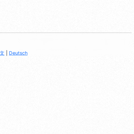
文
|
Deutsch