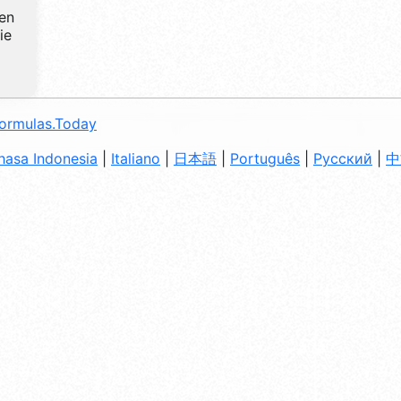
ien
ie
ormulas.Today
hasa Indonesia
|
Italiano
|
日本語
|
Português
|
Русский
|
中