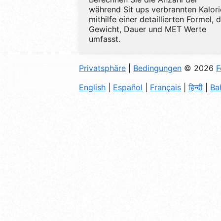
während Sit ups verbrannten Kalor
mithilfe einer detaillierten Formel, d
Gewicht, Dauer und MET Werte
umfasst.
Privatsphäre
|
Bedingungen
© 2026
F
English
|
Español
|
Français
|
हिन्दी
|
Ba