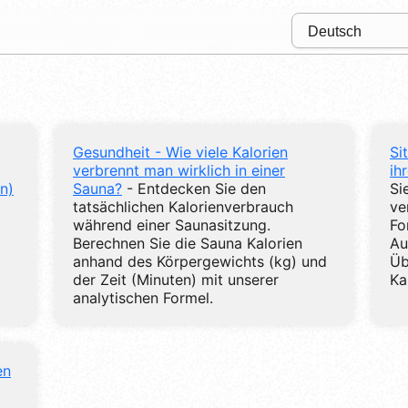
Gesundheit - Wie viele Kalorien
Si
verbrennt man wirklich in einer
ih
n)
Sauna?
- Entdecken Sie den
Si
tatsächlichen Kalorienverbrauch
ve
während einer Saunasitzung.
Fo
Berechnen Sie die Sauna Kalorien
Au
anhand des Körpergewichts (kg) und
Üb
der Zeit (Minuten) mit unserer
Ka
analytischen Formel.
en