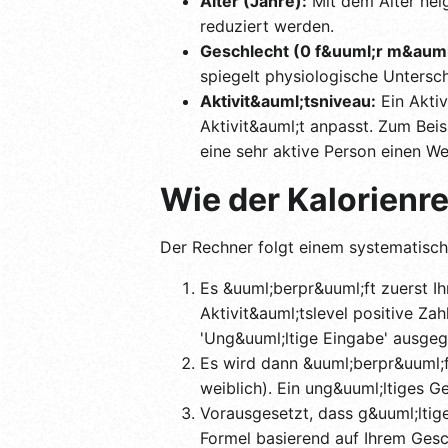
Alter (Jahre):
Mit dem Alter nei
reduziert werden.
Geschlecht (0 f&uuml;r m&auml;n
spiegelt physiologische Untersch
Aktivit&auml;tsniveau:
Ein Aktiv
Aktivit&auml;t anpasst. Zum Beis
eine sehr aktive Person einen W
Wie der Kalorienre
Der Rechner folgt einem systematisch
Es &uuml;berpr&uuml;ft zuerst Ih
Aktivit&auml;tslevel positive Za
'Ung&uuml;ltige Eingabe' ausge
Es wird dann &uuml;berpr&uuml;f
weiblich). Ein ung&uuml;ltiges G
Vorausgesetzt, dass g&uuml;ltig
Formel basierend auf Ihrem Gesc