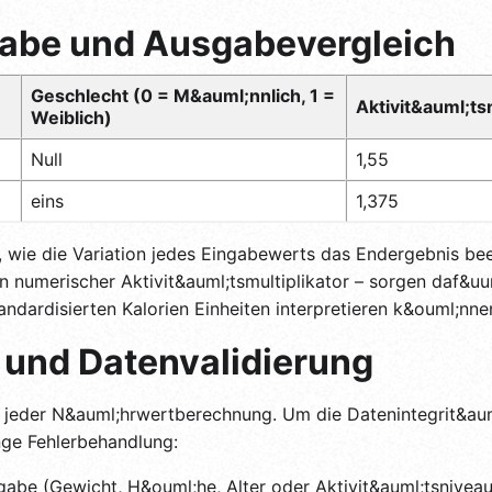
gabe und Ausgabevergleich
Geschlecht (0 = M&auml;nnlich, 1 =
Aktivit&auml;ts
Weiblich)
Null
1,55
eins
1,375
, wie die Variation jedes Eingabewerts das Endergebnis beei
n numerischer Aktivit&auml;tsmultiplikator – sorgen daf&uum
andardisierten Kalorien Einheiten interpretieren k&ouml;nne
 und Datenvalidierung
ei jeder N&auml;hrwertberechnung. Um die Datenintegrit&aum
nge Fehlerbehandlung:
be (Gewicht, H&ouml;he, Alter oder Aktivit&auml;tsniveau) k