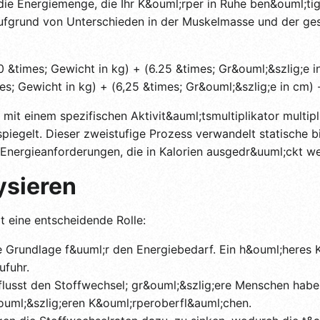
e Energiemenge, die Ihr K&ouml;rper in Ruhe ben&ouml;tig
ufgrund von Unterschieden in der Muskelmasse und der g
&times; Gewicht in kg) + (6.25 &times; Gr&ouml;&szlig;e in
; Gewicht in kg) + (6,25 &times; Gr&ouml;&szlig;e in cm) - 
mit einem spezifischen Aktivit&auml;tsmultiplikator multipli
spiegelt. Dieser zweistufige Prozess verwandelt statische 
 Energieanforderungen, die in Kalorien ausgedr&uuml;ckt w
ysieren
t eine entscheidende Rolle:
e Grundlage f&uuml;r den Energiebedarf. Ein h&ouml;heres 
ufuhr.
lusst den Stoffwechsel; gr&ouml;&szlig;ere Menschen habe
uml;&szlig;eren K&ouml;rperoberfl&auml;chen.