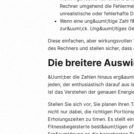
Rechner umgehend die Fehlerme
unrealistische oder fehlerhafte 
Wenn eine ung&uuml;ltige Zahl f&
zur&uuml;ck.
Ung&uuml;ltiges Ge
Diese einfachen, aber wirkungsvollen 
des Rechners und stellen sicher, dass
Die breitere Ausw
&Uuml;ber die Zahlen hinaus erg&auml
jeden, der enthusiastisch darauf aus i
ist das Verstehen der genauen Energi
Stellen Sie sich vor, Sie planen Ihren
nicht nur dabei, die richtigen Portio
Erholungszeiten zu timen. Es stellt ei
Fitnessbegeisterte best&auml;tigen of
Ern&auml;hrung an die berechneten B