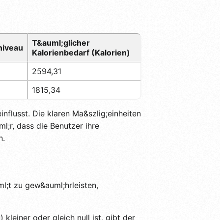
T&auml;glicher
niveau
Kalorienbedarf (Kalorien)
2594,31
1815,34
nflusst. Die klaren Ma&szlig;einheiten
l;r, dass die Benutzer ihre
n.
l;t zu gew&auml;hrleisten,
leiner oder gleich null ist, gibt der