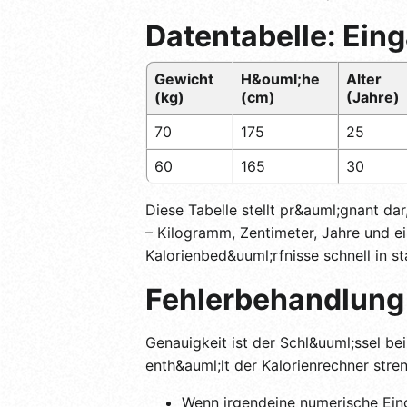
Datentabelle: Ein
Gewicht
H&ouml;he
Alter
(kg)
(cm)
(Jahre)
70
175
25
60
165
30
Diese Tabelle stellt pr&auml;gnant dar
– Kilogramm, Zentimeter, Jahre und ei
Kalorienbed&uuml;rfnisse schnell in st
Fehlerbehandlung
Genauigkeit ist der Schl&uuml;ssel b
enth&auml;lt der Kalorienrechner stre
Wenn irgendeine numerische Einga