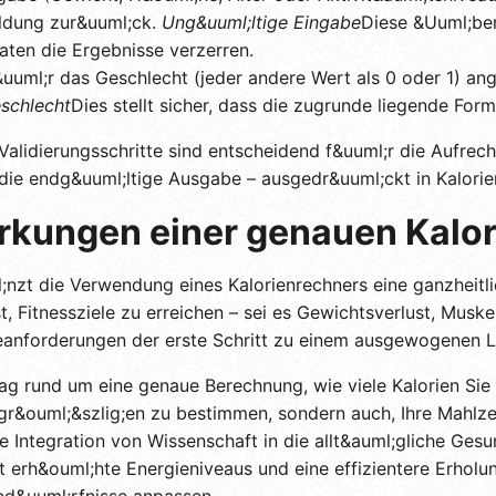
ldung zur&uuml;ck.
Ung&uuml;ltige Eingabe
Diese &Uuml;ber
Daten die Ergebnisse verzerren.
uuml;r das Geschlecht (jeder andere Wert als 0 oder 1) ang
schlecht
Dies stellt sicher, dass die zugrunde liegende Form
Validierungsschritte sind entscheidend f&uuml;r die Aufrech
 die endg&uuml;ltige Ausgabe – ausgedr&uuml;ckt in Kalorien
irkungen einer genauen Kalo
;nzt die Verwendung eines Kalorienrechners eine ganzheitli
st, Fitnessziele zu erreichen – sei es Gewichtsverlust, Mus
eanforderungen der erste Schritt zu einem ausgewogenen Le
 Tag rund um eine genaue Berechnung, wie viele Kalorien Sie
nsgr&ouml;&szlig;en zu bestimmen, sondern auch, Ihre Mahlz
ne Integration von Wissenschaft in die allt&auml;gliche Gesu
t erh&ouml;hte Energieniveaus und eine effizientere Erholu
ed&uuml;rfnisse anpassen.