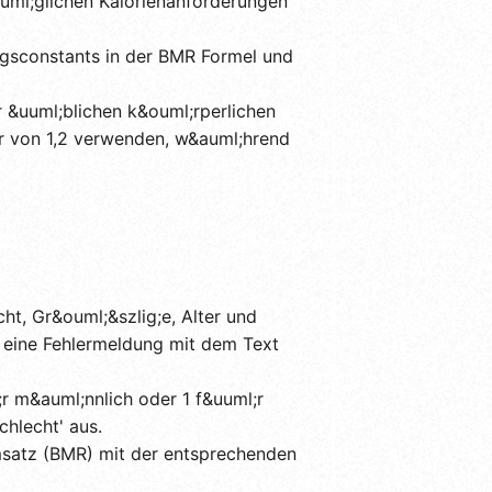
auml;glichen Kalorienanforderungen
gsconstants in der BMR Formel und
r &uuml;blichen k&ouml;rperlichen
tor von 1,2 verwenden, w&auml;hrend
ht, Gr&ouml;&szlig;e, Alter und
rd eine Fehlermeldung mit dem Text
r m&auml;nnlich oder 1 f&uuml;r
chlecht' aus.
msatz (BMR) mit der entsprechenden