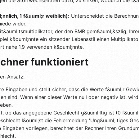
gen die Stoffwechselraten dazu, zu sinken, wodurch die t&
nlich, 1 f&uuml;r weiblich):
Unterscheidet die Berechnun
iede wider.
it&auml;tsmultiplikator, der den BMR gem&auml;&szlig; Ihre
piel k&ouml;nnte ein sitzender Lebensstil einen Multiplika
ert nahe 1,9 verwenden k&ouml;nnte.
chner funktioniert
en Ansatz:
re Eingaben und stellt sicher, dass die Werte f&uuml;r Gewic
hlen sind. Wenn einer dieser Werte null oder negativ ist, wi
geben.
t, ob das angegebene Geschlecht g&uuml;ltig ist (0 f&uuml;
eschlecht l&ouml;st die Fehlermeldung 'Ung&uuml;ltiges Ges
e Eingaben vorliegen, berechnet der Rechner Ihren Grundu
hlecht.