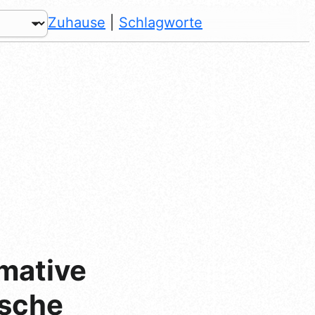
Zuhause
|
Schlagworte
imative
ische