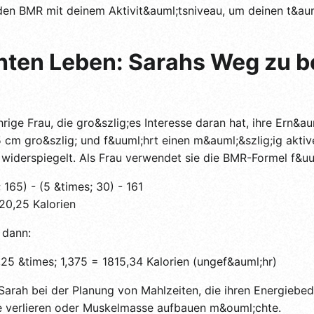
es den BMR mit deinem Aktivit&auml;tsniveau, um deinen t&aum
ten Leben: Sarahs Weg zu b
rige Frau, die gro&szlig;es Interesse daran hat, ihre Ern&a
5 cm gro&szlig; und f&uuml;hrt einen m&auml;&szlig;ig aktiv
5 widerspiegelt. Als Frau verwendet sie die BMR-Formel f&uu
165) - (5 &times; 30) - 161
20,25 Kalorien
 dann:
25 &times; 1,375 = 1815,34 Kalorien (ungef&auml;hr)
Sarah bei der Planung von Mahlzeiten, die ihren Energiebe
nde verlieren oder Muskelmasse aufbauen m&ouml;chte.