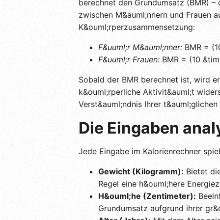
berechnet den Grundumsatz (BMR) – di
zwischen M&auml;nnern und Frauen a
K&ouml;rperzusammensetzung:
F&uuml;r M&auml;nner:
BMR = (10 
F&uuml;r Frauen:
BMR = (10 &times
Sobald der BMR berechnet ist, wird er 
k&ouml;rperliche Aktivit&auml;t wider
Verst&auml;ndnis Ihrer t&auml;glichen
Die Eingaben anal
Jede Eingabe im Kalorienrechner spiel
Gewicht (Kilogramm):
Bietet di
Regel eine h&ouml;here Energiez
H&ouml;he (Zentimeter):
Beeinf
Grundumsatz aufgrund ihrer gr&o