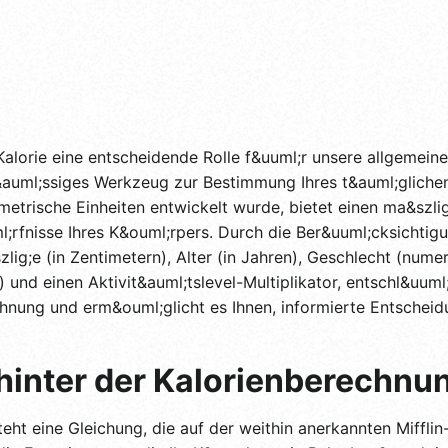
 Kalorie eine entscheidende Rolle f&uuml;r unsere allgemei
erl&auml;ssiges Werkzeug zur Bestimmung Ihres t&auml;glich
r metrische Einheiten entwickelt wurde, bietet einen ma&szl
;rfnisse Ihres K&ouml;rpers. Durch die Ber&uuml;cksichtig
ig;e (in Zentimetern), Alter (in Jahren), Geschlecht (numer
 und einen Aktivit&auml;tslevel-Multiplikator, entschl&uuml;
chnung und erm&ouml;glicht es Ihnen, informierte Entscheid
hinter der Kalorienberechnu
eht eine Gleichung, die auf der weithin anerkannten Mifflin