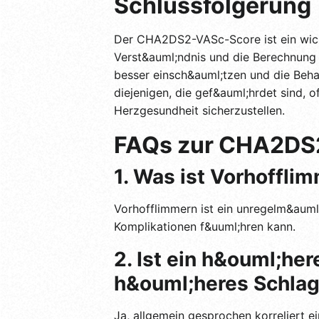
Schlussfolgerung
Der CHA2DS2-VASc-Score ist ein wich
Verst&auml;ndnis und die Berechnung 
besser einsch&auml;tzen und die Beha
diejenigen, die gef&auml;hrdet sind, 
Herzgesundheit sicherzustellen.
FAQs zur CHA2DS
1. Was ist Vorhoffli
Vorhofflimmern ist ein unregelm&auml;
Komplikationen f&uuml;hren kann.
2. Ist ein h&ouml;h
h&ouml;heres Schlaga
Ja, allgemein gesprochen korreliert e