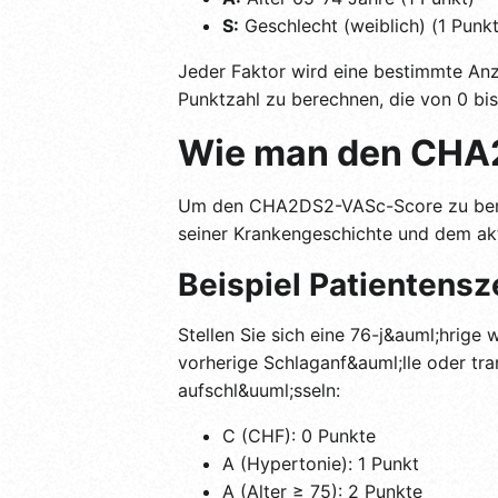
S:
Geschlecht (weiblich) (1 Punkt
Jeder Faktor wird eine bestimmte A
Punktzahl zu berechnen, die von 0 bis 
Wie man den CHA
Um den CHA2DS2-VASc-Score zu berech
seiner Krankengeschichte und dem akt
Beispiel Patientensz
Stellen Sie sich eine 76-j&auml;hrige
vorherige Schlaganf&auml;lle oder tra
aufschl&uuml;sseln:
C (CHF): 0 Punkte
A (Hypertonie): 1 Punkt
A (Alter ≥ 75): 2 Punkte