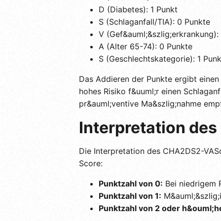
D (Diabetes): 1 Punkt
S (Schlaganfall/TIA): 0 Punkte
V (Gef&auml;&szlig;erkrankung):
A (Alter 65-74): 0 Punkte
S (Geschlechtskategorie): 1 Punk
Das Addieren der Punkte ergibt eine
hohes Risiko f&uuml;r einen Schlaganfa
pr&auml;ventive Ma&szlig;nahme empf
Interpretation d
Die Interpretation des CHA2DS2-VASc-
Score:
Punktzahl von 0:
Bei niedrigem R
Punktzahl von 1:
M&auml;&szlig;i
Punktzahl von 2 oder h&ouml;h