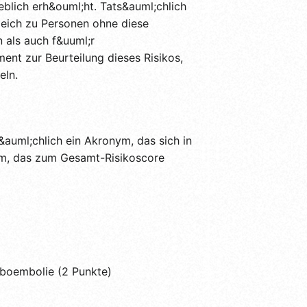
eblich erh&ouml;ht. Tats&auml;chlich
leich zu Personen ohne diese
n als auch f&uuml;r
ent zur Beurteilung dieses Risikos,
eln.
auml;chlich ein Akronym, das sich in
ium, das zum Gesamt-Risikoscore
mboembolie (2 Punkte)