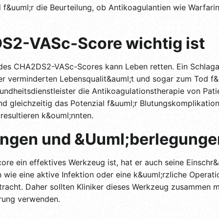
f&uuml;r die Beurteilung, ob Antikoagulantien wie Warfarin
2-VASc-Score wichtig ist
des CHA2DS2-VASc-Scores kann Leben retten. Ein Schlagan
er verminderten Lebensqualit&auml;t und sogar zum Tod f&
heitsdienstleister die Antikoagulationstherapie von Pati
nd gleichzeitig das Potenzial f&uuml;r Blutungskomplikation
resultieren k&ouml;nnten.
ngen und &Uuml;berlegunge
 ein effektives Werkzeug ist, hat er auch seine Einschr&
ie eine aktive Infektion oder eine k&uuml;rzliche Operati
tracht. Daher sollten Kliniker dieses Werkzeug zusammen mi
hrung verwenden.