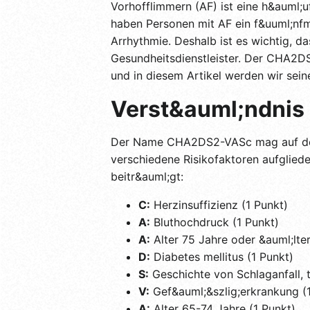
Vorhofflimmern (AF) ist eine h&auml;u
haben Personen mit AF ein f&uuml;nfm
Arrhythmie. Deshalb ist es wichtig, da
Gesundheitsdienstleister. Der CHA2DS2
und in diesem Artikel werden wir se
Verst&auml;ndni
Der Name CHA2DS2-VASc mag auf den er
verschiedene Risikofaktoren aufgliede
beitr&auml;gt:
C:
Herzinsuffizienz (1 Punkt)
A:
Bluthochdruck (1 Punkt)
A:
Alter 75 Jahre oder &auml;lte
D:
Diabetes mellitus (1 Punkt)
S:
Geschichte von Schlaganfall, 
V:
Gef&auml;&szlig;erkrankung (1
A:
Alter 65-74 Jahre (1 Punkt)