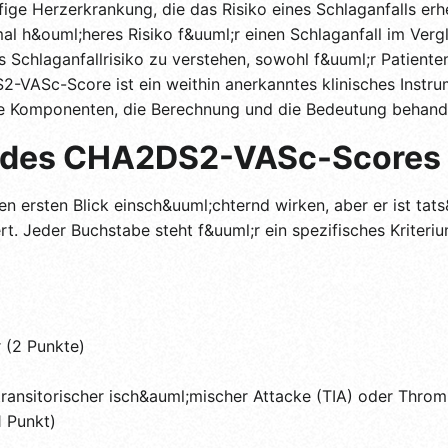
fige Herzerkrankung, die das Risiko eines Schlaganfalls erh
al h&ouml;heres Risiko f&uuml;r einen Schlaganfall im Verg
s Schlaganfallrisiko zu verstehen, sowohl f&uuml;r Patiente
-VASc-Score ist ein weithin anerkanntes klinisches Instrum
ine Komponenten, die Berechnung und die Bedeutung behand
s des CHA2DS2-VASc-Scores
sten Blick einsch&uuml;chternd wirken, aber er ist tats&
rt. Jeder Buchstabe steht f&uuml;r ein spezifisches Kriter
r (2 Punkte)
transitorischer isch&auml;mischer Attacke (TIA) oder Thro
 Punkt)