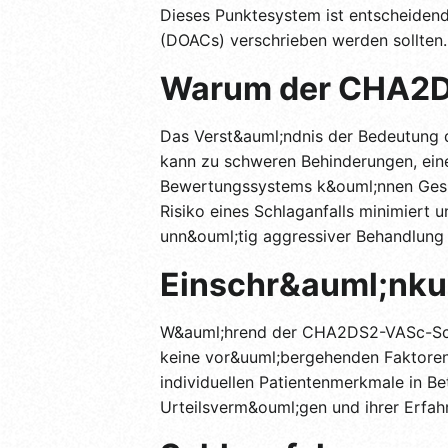
Dieses Punktesystem ist entscheidend 
(DOACs) verschrieben werden sollten.
Warum der CHA2DS
Das Verst&auml;ndnis der Bedeutung 
kann zu schweren Behinderungen, ein
Bewertungssystems k&ouml;nnen Gesund
Risiko eines Schlaganfalls minimiert u
unn&ouml;tig aggressiver Behandlung 
Einschr&auml;nku
W&auml;hrend der CHA2DS2-VASc-Score
keine vor&uuml;bergehenden Faktoren w
individuellen Patientenmerkmale in Be
Urteilsverm&ouml;gen und ihrer Erfa