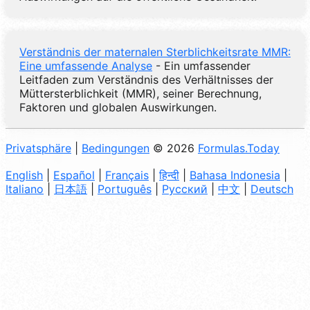
Verständnis der maternalen Sterblichkeitsrate MMR:
Eine umfassende Analyse
- Ein umfassender
Leitfaden zum Verständnis des Verhältnisses der
Müttersterblichkeit (MMR), seiner Berechnung,
Faktoren und globalen Auswirkungen.
Privatsphäre
|
Bedingungen
© 2026
Formulas.Today
English
|
Español
|
Français
|
हिन्दी
|
Bahasa Indonesia
|
Italiano
|
日本語
|
Português
|
Русский
|
中文
|
Deutsch