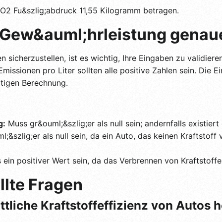
CO2 Fu&szlig;abdruck 11,55 Kilogramm betragen.
: Gew&auml;hrleistung gena
 sicherzustellen, ist es wichtig, Ihre Eingaben zu validier
missionen pro Liter sollten alle positive Zahlen sein. Die 
ltigen Berechnung.
g:
Muss gr&ouml;&szlig;er als null sein; andernfalls existiert 
;&szlig;er als null sein, da ein Auto, das keinen Kraftstof
ein positiver Wert sein, da das Verbrennen von Kraftstof
llte Fragen
ittliche Kraftstoffeffizienz von Autos 