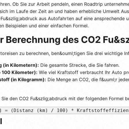
ahren. Ob Sie zur Arbeit pendeln, einen Roadtrip unterneh
ich im Laufe der Zeit an und haben erhebliche Umwelt Aus
2-Fu&szlig;abdruck aus Autofahrten auf eine ansprechende u
n Beispielen und einer einfachen Formel.
er Berechnung des CO2 Fu&sz
reisen zu berechnen, ben&ouml;tigen Sie drei wichtige In
 (in Kilometern):
Die gesamte Strecke, die Sie fahren.
ro 100 Kilometer):
Wie viel Kraftstoff verbraucht Ihr Auto pr
stoff (in Kilogramm):
Die Menge an CO2, die f&uuml;r jeden 
 Sie den CO2 Fu&szlig;abdruck mit der folgenden Formel b
) = (Distanz (km) / 100) * Kraftstoffeffizien
l