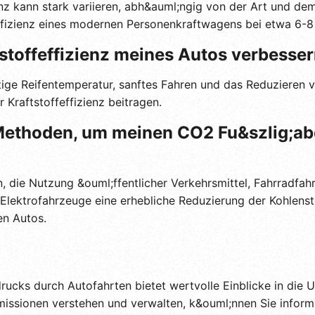
ienz kann stark variieren, abh&auml;ngig von der Art und d
feffizienz eines modernen Personenkraftwagens bei etwa 6-8 
tstoffeffizienz meines Autos verbesse
tige Reifentemperatur, sanftes Fahren und das Reduzieren
 Kraftstoffeffizienz beitragen.
 Methoden, um meinen CO2 Fu&szlig;ab
 die Nutzung &ouml;ffentlicher Verkehrsmittel, Fahrradfah
 Elektrofahrzeuge eine erhebliche Reduzierung der Kohlenst
en Autos.
ucks durch Autofahrten bietet wertvolle Einblicke in die 
issionen verstehen und verwalten, k&ouml;nnen Sie inform