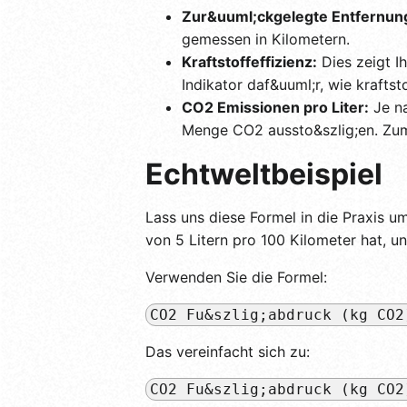
Zur&uuml;ckgelegte Entfernun
gemessen in Kilometern.
Kraftstoffeffizienz:
Dies zeigt Ih
Indikator daf&uuml;r, wie kraftsto
CO2 Emissionen pro Liter:
Je na
Menge CO2 aussto&szlig;en. Zum 
Echtweltbeispiel
Lass uns diese Formel in die Praxis um
von 5 Litern pro 100 Kilometer hat, un
Verwenden Sie die Formel:
CO2 Fu&szlig;abdruck (kg CO2
Das vereinfacht sich zu:
CO2 Fu&szlig;abdruck (kg CO2