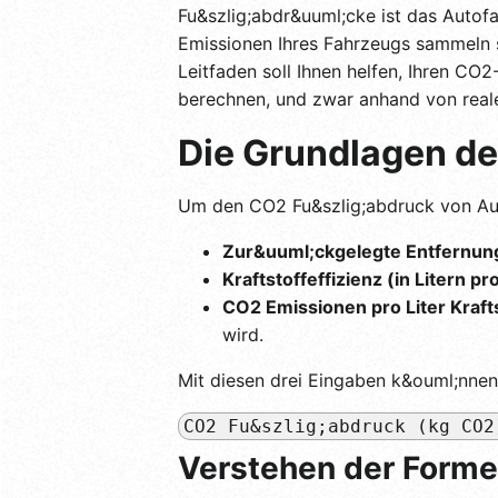
Fu&szlig;abdr&uuml;cke ist das Autof
Emissionen Ihres Fahrzeugs sammeln s
Leitfaden soll Ihnen helfen, Ihren CO
berechnen, und zwar anhand von reale
Die Grundlagen d
Um den CO2 Fu&szlig;abdruck von Auto
Zur&uuml;ckgelegte Entfernung
Kraftstoffeffizienz (in Litern p
CO2 Emissionen pro Liter Kraft
wird.
Mit diesen drei Eingaben k&ouml;nnen
CO2 Fu&szlig;abdruck (kg CO2
Verstehen der Forme