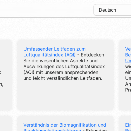
Umfassender Leitfaden zum
Ve
Luftqualitätsindex (AQI)
- Entdecken
Be
Sie die wesentlichen Aspekte und
Um
Auswirkungen des Luftqualitätsindex
wi
x
(AQI) mit unserem ansprechenden
ei
und leicht verständlichen Leitfaden.
Um
n,
An
n
Pr
Verständnis der Biomagnifikation und
Ei
Bioakkumulationsfaktoren
- Erkunden
Be