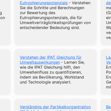
Eutrophierungspotenzials
- Verstehen
de
Sie die Schritte und Berechnungen
me
ug
zur Bewertung des
(G
von
Eutrophierungspotenzials, die für
ei
Umweltverträglichkeitsprüfungen von
Um
entscheidender Bedeutung sind.
Wä
ve
ve
Verstehen der IPAT Gleichung für
La
Umweltauswirkungen
- Lernen Sie,
Ve
wie die IPAT Gleichung hilft, den
Er
Umwelteinfluss zu quantifizieren,
Po
indem sie Bevölkerung, Wohlstand
Er
und Technologie analysiert.
Ge
mi
Verständnis der Partikelkonzentration
Be