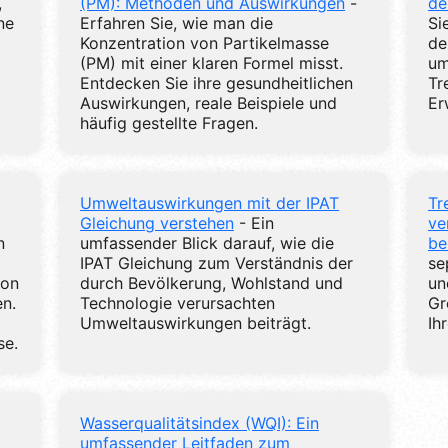
,
(PM): Methoden und Auswirkungen
-
de
ne
Erfahren Sie, wie man die
Si
Konzentration von Partikelmasse
de
(PM) mit einer klaren Formel misst.
um
Entdecken Sie ihre gesundheitlichen
Tr
Auswirkungen, reale Beispiele und
Er
häufig gestellte Fragen.
Umweltauswirkungen mit der IPAT
Tr
Gleichung verstehen
- Ein
ve
n
umfassender Blick darauf, wie die
be
IPAT Gleichung zum Verständnis der
se
von
durch Bevölkerung, Wohlstand und
un
n.
Technologie verursachten
Gr
Umweltauswirkungen beiträgt.
Ih
se.
Wasserqualitätsindex (WQI): Ein
umfassender Leitfaden zum