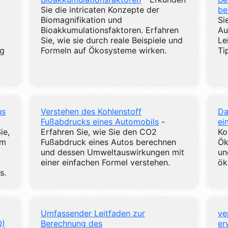
Sie die intricaten Konzepte der
be
Biomagnifikation und
Si
Bioakkumulationsfaktoren. Erfahren
Au
Sie, wie sie durch reale Beispiele und
Le
ng
Formeln auf Ökosysteme wirken.
Ti
us
Verstehen des Kohlenstoff
Da
Fußabdrucks eines Automobils
-
ei
ie,
Erfahren Sie, wie Sie den CO2
Ko
em
Fußabdruck eines Autos berechnen
Ök
und dessen Umweltauswirkungen mit
un
einer einfachen Formel verstehen.
ök
s.
Umfassender Leitfaden zur
ve
Q)
Berechnung des
er