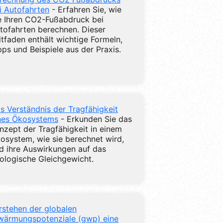
i Autofahrten
- Erfahren Sie, wie
e Ihren CO2-Fußabdruck bei
tofahrten berechnen. Dieser
itfaden enthält wichtige Formeln,
pps und Beispiele aus der Praxis.
s Verständnis der Tragfähigkeit
nes Ökosystems
- Erkunden Sie das
nzept der Tragfähigkeit in einem
osystem, wie sie berechnet wird,
d ihre Auswirkungen auf das
ologische Gleichgewicht.
rstehen der globalen
wärmungspotenziale (gwp) eine