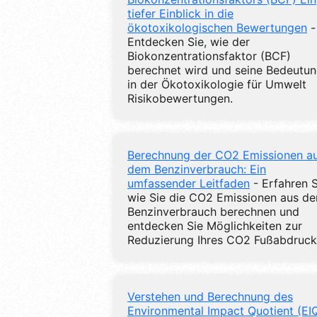
tiefer Einblick in die
ökotoxikologischen Bewertungen
-
Entdecken Sie, wie der
Biokonzentrationsfaktor (BCF)
berechnet wird und seine Bedeutu
in der Ökotoxikologie für Umwelt
Risikobewertungen.
Berechnung der CO2 Emissionen a
dem Benzinverbrauch: Ein
umfassender Leitfaden
- Erfahren S
wie Sie die CO2 Emissionen aus d
Benzinverbrauch berechnen und
entdecken Sie Möglichkeiten zur
Reduzierung Ihres CO2 Fußabdruck
Verstehen und Berechnung des
Environmental Impact Quotient (EI