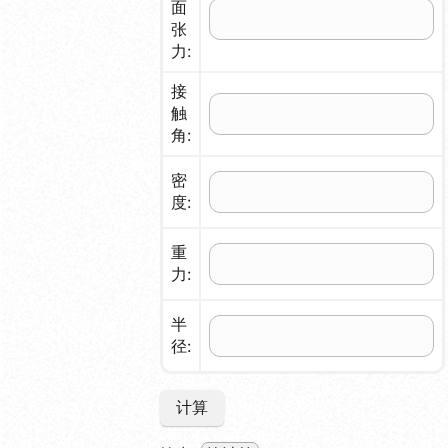
面
张
力:
接
触
角:
密
度:
重
力:
半
径:
计算