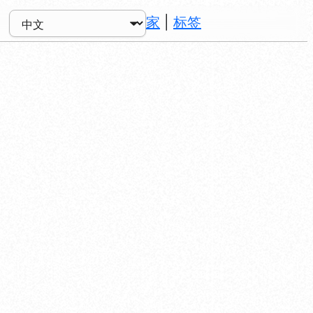
家
|
标签