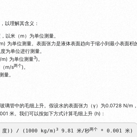
，以理解其含义：
度，以米（m）为单位测量。
/m) 为单位测量。表面张力是液体表面趋向于缩小到最小表面积
以度为单位进行测量。
3
/m) 为单位测量
)。
两个
（m/s
)。
测量。
璃管中的毛细上升。假设水的表面张力（γ）为0.0728 N/m
0.001 米。我们可以按如下方式计算毛细上升 (h)：
3
两个
0 度)) / (1000 kg/m)
 9.81 米/秒
 * 0.001 米)