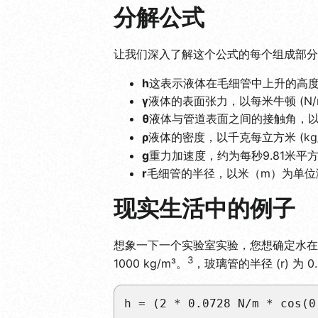
分解公式
让我们深入了解这个公式的每个组成部分
h
这表示液体在毛细管中上升的高
γ
液体的表面张力，以每米牛顿 (N
θ
液体与管道表面之间的接触角，
ρ
液体的密度，以千克每立方米 (kg
g
重力加速度，约为每秒9.81米平方
r
毛细管的半径，以米（m）为单位
现实生活中的例子
想象一下一个实验室实验，您想确定水在玻
3
1000 kg/m³。
，玻璃管的半径 (r) 为 
h = (2 * 0.0728 N/m * cos(