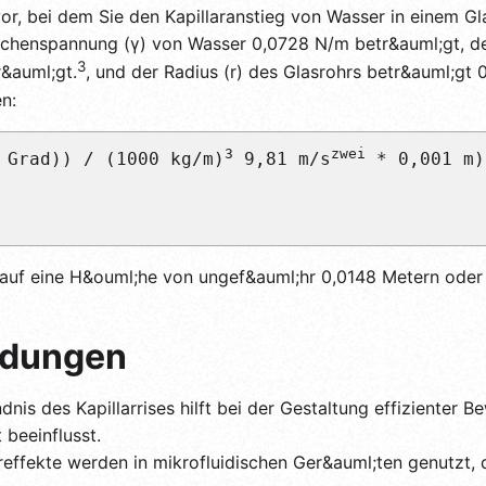
 vor, bei dem Sie den Kapillaranstieg von Wasser in einem 
chenspannung (γ) von Wasser 0,0728 N/m betr&auml;gt, der
3
&auml;gt.
, und der Radius (r) des Glasrohrs betr&auml;gt
en:
3
zwei
 Grad)) / (1000 kg/m)
 9,81 m/s
 * 0,001 m)
 auf eine H&ouml;he von ungef&auml;hr 0,0148 Metern oder 1
ndungen
nis des Kapillarrises hilft bei der Gestaltung effizienter
 beeinflusst.
areffekte werden in mikrofluidischen Ger&auml;ten genutzt,