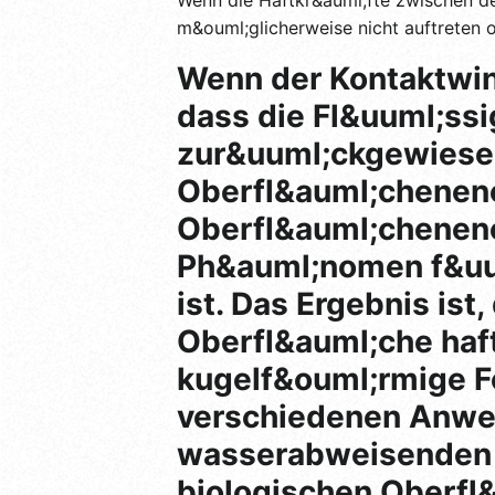
m&ouml;glicherweise nicht auftreten 
Wenn der Kontaktwink
dass die Fl&uuml;ssi
zur&uuml;ckgewiesen 
Oberfl&auml;chenene
Oberfl&auml;chenene
Ph&auml;nomen f&uum
ist. Das Ergebnis ist
Oberfl&auml;che haft
kugelf&ouml;rmige F
verschiedenen Anwen
wasserabweisenden 
biologischen Oberfl