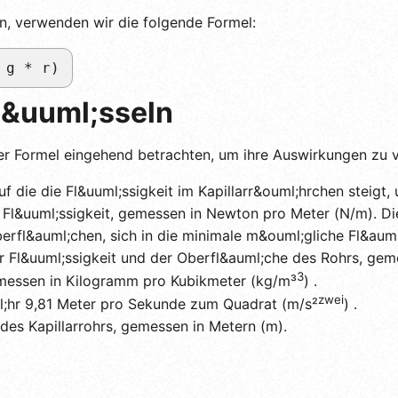
en, verwenden wir die folgende Formel:
 g * r)
l&uuml;sseln
r Formel eingehend betrachten, um ihre Auswirkungen zu v
auf die die Fl&uuml;ssigkeit im Kapillarr&ouml;hrchen steigt
Fl&uuml;ssigkeit, gemessen in Newton pro Meter (N/m). Di
erfl&auml;chen, sich in die minimale m&ouml;gliche Fl&au
 Fl&uuml;ssigkeit und der Oberfl&auml;che des Rohrs, gem
3
emessen in Kilogramm pro Kubikmeter (kg/m³
) .
zwei
;hr 9,81 Meter pro Sekunde zum Quadrat (m/s²
) .
des Kapillarrohrs, gemessen in Metern (m).