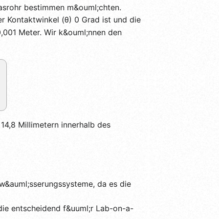
Glasrohr bestimmen m&ouml;chten.
 Kontaktwinkel (θ) 0 Grad ist und die
 0,001 Meter. Wir k&ouml;nnen den
4,8 Millimetern innerhalb des
 Bew&auml;sserungssysteme, da es die
 die entscheidend f&uuml;r Lab-on-a-