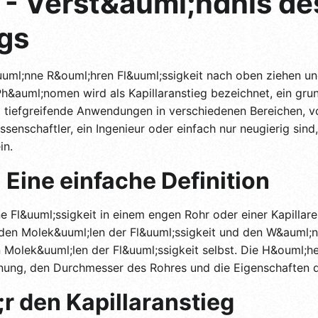
 - Verst&auml;ndnis de
egs
uml;nne R&ouml;hren Fl&uuml;ssigkeit nach oben ziehen un
Ph&auml;nomen wird als Kapillaranstieg bezeichnet, ein gru
at tiefgreifende Anwendungen in verschiedenen Bereichen, 
ssenschaftler, ein Ingenieur oder einfach nur neugierig sin
in.
: Eine einfache Definition
ine Fl&uuml;ssigkeit in einem engen Rohr oder einer Kapillar
den Molek&uuml;len der Fl&uuml;ssigkeit und den W&auml;n
Molek&uuml;len der Fl&uuml;ssigkeit selbst. Die H&ouml;he, 
ung, den Durchmesser des Rohres und die Eigenschaften de
r den Kapillaranstieg