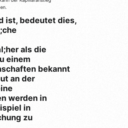
en.
 ist, bedeutet dies,
l;che
;her als die
zu einem
nschaften bekannt
gut an der
eine
en werden in
spiel in
chung zu