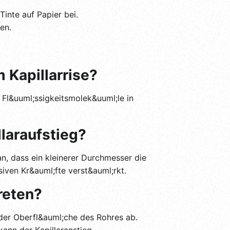
inte auf Papier bei.
en.
 Kapillarrise?
e Fl&uuml;ssigkeitsmolek&uuml;le in
laraufstieg?
an, dass ein kleinerer Durchmesser die
iven Kr&auml;fte verst&auml;rkt.
treten?
 der Oberfl&auml;che des Rohres ab.
ann der Kapillaranstieg