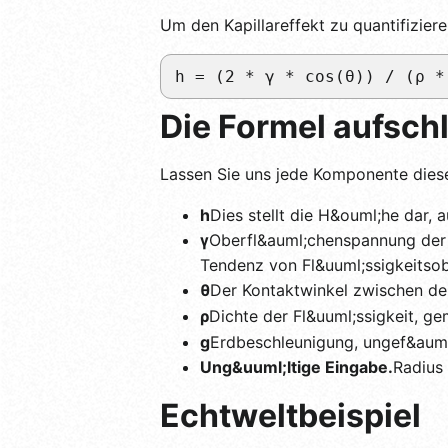
Um den Kapillareffekt zu quantifizier
h = (2 * γ * cos(θ)) / (ρ *
Die Formel aufsch
Lassen Sie uns jede Komponente diese
h
Dies stellt die H&ouml;he dar, 
γ
Oberfl&auml;chenspannung der 
Tendenz von Fl&uuml;ssigkeitsob
θ
Der Kontaktwinkel zwischen der
ρ
Dichte der Fl&uuml;ssigkeit, g
g
Erdbeschleunigung, ungef&auml
Ung&uuml;ltige Eingabe.
Radius 
Echtweltbeispiel