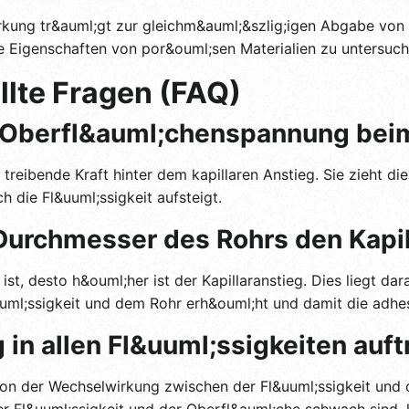
irkung tr&auml;gt zur gleichm&auml;&szlig;igen Abgabe von T
die Eigenschaften von por&ouml;sen Materialien zu untersuch
llte Fragen (FAQ)
r Oberfl&auml;chenspannung beim
treibende Kraft hinter dem kapillaren Anstieg. Sie zieht di
 die Fl&uuml;ssigkeit aufsteigt.
Durchmesser des Rohrs den Kapil
st, desto h&ouml;her ist der Kapillaranstieg. Dies liegt dar
uml;ssigkeit und dem Rohr erh&ouml;ht und damit die adhes
 in allen Fl&uuml;ssigkeiten auf
 von der Wechselwirkung zwischen der Fl&uuml;ssigkeit und
r Fl&uuml;ssigkeit und der Oberfl&auml;che schwach sind, k