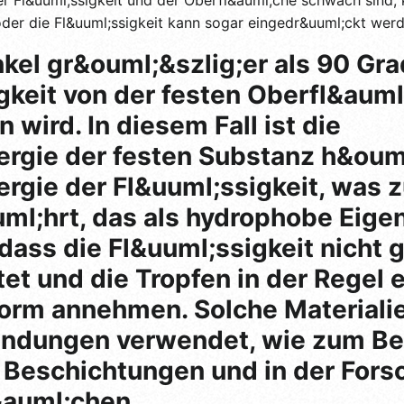
oder die Fl&uuml;ssigkeit kann sogar eingedr&uuml;ckt werd
el gr&ouml;&szlig;er als 90 Grad
gkeit von der festen Oberfl&aum
wird. In diesem Fall ist die
rgie der festen Substanz h&ouml
rgie der Fl&uuml;ssigkeit, was 
l;hrt, das als hydrophobe Eige
, dass die Fl&uuml;ssigkeit nicht 
et und die Tropfen in der Regel 
orm annehmen. Solche Materiali
dungen verwendet, wie zum Bei
Beschichtungen und in der Fors
&auml;chen.