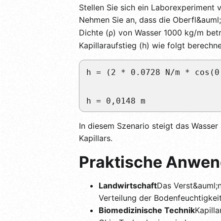
Stellen Sie sich ein Laborexperiment
Nehmen Sie an, dass die Oberfl&auml;
Dichte (ρ) von Wasser 1000 kg/m betr
Kapillaraufstieg (h) wie folgt berechn
h = (2 * 0.0728 N/m * cos(0
h = 0,0148 m
In diesem Szenario steigt das Wasser
Kapillars.
Praktische Anwe
Landwirtschaft
Das Verst&auml;nd
Verteilung der Bodenfeuchtigkeit
Biomedizinische Technik
Kapill