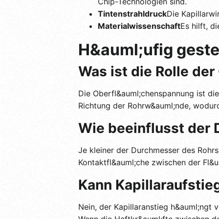
Chip-Technologien sind.
Tintenstrahldruck
Die Kapillarw
Materialwissenschaft
Es hilft, 
H&auml;ufig geste
Was ist die Rolle de
Die Oberfl&auml;chenspannung ist die 
Richtung der Rohrw&auml;nde, wodurch
Wie beeinflusst der 
Je kleiner der Durchmesser des Rohrs i
Kontaktfl&auml;che zwischen der Fl&u
Kann Kapillaraufstieg
Nein, der Kapillaranstieg h&auml;ngt
Wenn die Haftkr&auml;fte zwischen de