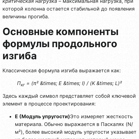
критическая нагрузка
– максимальная нагрузка, при
которой колонна остается стабильной до появления
величины прогиба.
Основные компоненты
формулы продольного
изгиба
Классическая формула изгиба выражается как:
П
= (π² &times; E &times; I) / (K &times; L)²
кг
Здесь каждый символ представляет собой ключевой
элемент в процессе проектирования:
E (Модуль упругости)
Это измеряет жесткость
материала. Обычно выражается в Паскалях (N/
м²), более высокий модуль упругости указывает