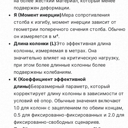
на более жесткий материал, который менее
подвержен деформации.
Я (Момент инерции)
Мера сопротивления
столба к изгибу, момент инерции зависит от
геометрии поперечного сечения столба. Обычно
он измеряется в м⁴.
Длина колонки (L)
Это эффективная длина
колонны, измеряемая в метрах. Она
значительно влияет на критическую нагрузку,
при этом более длинные колонны более
подвержены колебаниям.
K (Коеффициент эффективной
длины)
Безразмерный параметр, который
корректирует длину колонны в зависимости от
условий её опор. Обычные значения включают
1.0 для колонн с зацеплением по обеим концам,
0.5 для фиксированно-фиксированных и 2.0 для
фиксированно-свободных сценариев.