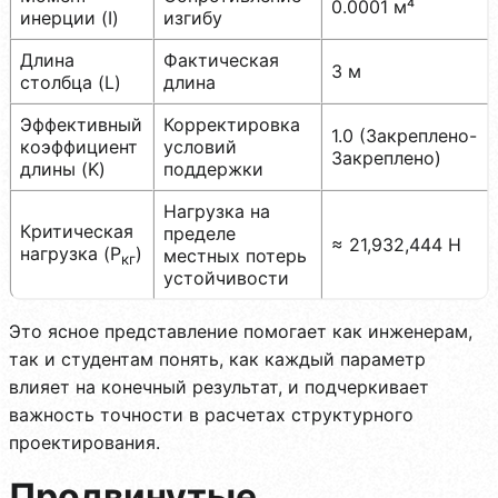
0.0001 м⁴
инерции (I)
изгибу
Длина
Фактическая
3 м
столбца (L)
длина
Эффективный
Корректировка
1.0 (Закреплено-
коэффициент
условий
Закреплено)
длины (K)
поддержки
Нагрузка на
Критическая
пределе
≈ 21,932,444 Н
нагрузка (P
)
местных потерь
кг
устойчивости
Это ясное представление помогает как инженерам,
так и студентам понять, как каждый параметр
влияет на конечный результат, и подчеркивает
важность точности в расчетах структурного
проектирования.
Продвинутые