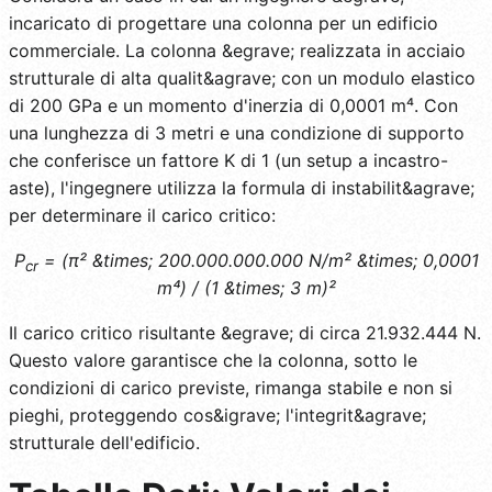
incaricato di progettare una colonna per un edificio
commerciale. La colonna &egrave; realizzata in acciaio
strutturale di alta qualit&agrave; con un modulo elastico
di 200 GPa e un momento d'inerzia di 0,0001 m⁴. Con
una lunghezza di 3 metri e una condizione di supporto
che conferisce un fattore K di 1 (un setup a incastro-
aste), l'ingegnere utilizza la formula di instabilit&agrave;
per determinare il carico critico:
P
= (π² &times; 200.000.000.000 N/m² &times; 0,0001
cr
m⁴) / (1 &times; 3 m)²
Il carico critico risultante &egrave; di circa 21.932.444 N.
Questo valore garantisce che la colonna, sotto le
condizioni di carico previste, rimanga stabile e non si
pieghi, proteggendo cos&igrave; l'integrit&agrave;
strutturale dell'edificio.