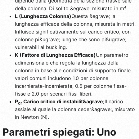
dipende dalla geometria della sezione trasversale
della colonna. Di solito &egrave; misurato in m⁴.
L (Lunghezza Colonna)
Questa &egrave; la
lunghezza efficace della colonna, misurata in metri.
Influisce significativamente sul carico critico, con
colonne pi&ugrave; lunghe che sono pi&ugrave;
vulnerabili al buckling.
K (Fattore di Lunghezza Efficace)
Un parametro
adimensionale che regola la lunghezza della
colonna in base alle condizioni di supporto finale. I
valori comuni includono 1.0 per colonne
incernierate-incernierate, 0.5 per colonne fisse-
fisse e 2.0 per scenari fissi-liberi.
P
Carico critico di instabilit&agrave;
Il carico
cr
assiale al quale la colonna ceder&agrave;, misurato
in Newton (N).
Parametri spiegati: Uno