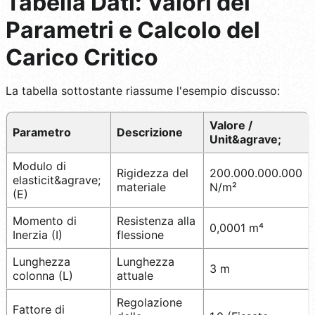
Tabella Dati: Valori dei
Parametri e Calcolo del
Carico Critico
La tabella sottostante riassume l'esempio discusso:
Valore /
Parametro
Descrizione
Unit&agrave;
Modulo di
Rigidezza del
200.000.000.000
elasticit&agrave;
materiale
N/m²
(E)
Momento di
Resistenza alla
0,0001 m⁴
Inerzia (I)
flessione
Lunghezza
Lunghezza
3 m
colonna (L)
attuale
Regolazione
Fattore di