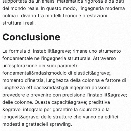
supportata da un'analisi matematica rigorosa e da dati
del mondo reale. In questo modo, l'ingegneria moderna
colma il divario tra modelli teorici e prestazioni
strutturali reali.
Conclusione
La formula di instabilit&agrave; rimane uno strumento
fondamentale nell'ingegneria strutturale. Attraverso
un'esplorazione dei suoi parametri
fondamentali&mdash;modulo di elasticit&agrave;,
momento d'inerzia, lunghezza della colonna e fattore di
lunghezza efficace&mdash;gli ingegneri possono
prevedere e prevenire con precisione l'instabilit&agrave;
delle colonne. Questa capacit&agrave; predittiva
&egrave; integrale per garantire la sicurezza e la
longevit&agrave; delle strutture che vanno da edifici
modesti a grattacieli sprawling.