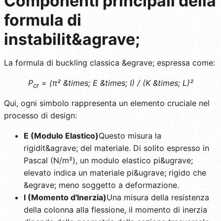
Componenti principali della
formula di
instabilit&agrave;
La formula di buckling classica &egrave; espressa come:
P
= (π² &times; E &times; I) / (K &times; L)²
cr
Qui, ogni simbolo rappresenta un elemento cruciale nel
processo di design:
E (Modulo Elastico)
Questo misura la
rigidit&agrave; del materiale. Di solito espresso in
Pascal (N/m²), un modulo elastico pi&ugrave;
elevato indica un materiale pi&ugrave; rigido che
&egrave; meno soggetto a deformazione.
I (Momento d'Inerzia)
Una misura della resistenza
della colonna alla flessione, il momento di inerzia