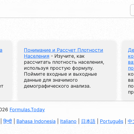
а
Понимание и Рассчет Плотности
Де
Населения
- Изучите, как
ко
рассчитать плотность населения,
ва
используя простую формулу.
по
Поймите входные и выходные
ко
данные для значимого
ва
ет
демографического анализа.
по
пр
026
Formulas.Today
|
हिन्दी
|
Bahasa Indonesia
|
Italiano
|
日本語
|
Português
|
中