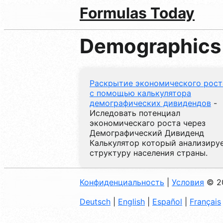
Formulas Today
Demographics
Раскрытие экономического рост
с помощью калькулятора
демографических дивидендов
-
Иследовать потенциал
экономическаго роста через
Демографический Дивиденд
Калькулятор который анализиру
структуру населения страны.
Конфиденциальность
|
Условия
© 2
Deutsch
|
English
|
Español
|
Français