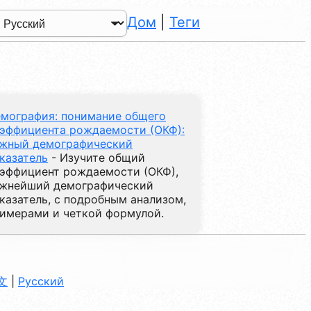
Дом
|
Теги
мография: понимание общего
эффициента рождаемости (ОКФ):
жный демографический
казатель
- Изучите общий
эффициент рождаемости (ОКФ),
жнейший демографический
казатель, с подробным анализом,
имерами и четкой формулой.
文
|
Русский