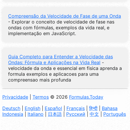
Compreensão da Velocidade de Fase de uma Onda
- Explorar o conceito de velocidade de fase nas
ondas com fórmulas, exemplos da vida real, e
implementação em JavaScript.
Guia Completo para Entender a Velocidade das
Ondas: Fórmula e Aplicações na Vida Real
-
velocidade da onda e essencial em fisica aprenda a
formula exemplos e aplicacoes para uma
compreensao mais profunda
Privacidade
|
Termos
© 2026
Formulas.Today
Deutsch
|
English
|
Español
|
Français
|
हिन्दी
|
Bahasa
Indonesia
|
Italiano
|
日本語
|
Русский
|
中文
|
Português