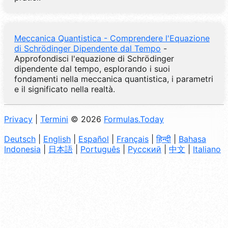
Meccanica Quantistica - Comprendere l'Equazione
di Schrödinger Dipendente dal Tempo
-
Approfondisci l'equazione di Schrödinger
dipendente dal tempo, esplorando i suoi
fondamenti nella meccanica quantistica, i parametri
e il significato nella realtà.
Privacy
|
Termini
© 2026
Formulas.Today
Deutsch
|
English
|
Español
|
Français
|
हिन्दी
|
Bahasa
Indonesia
|
日本語
|
Português
|
Русский
|
中文
|
Italiano