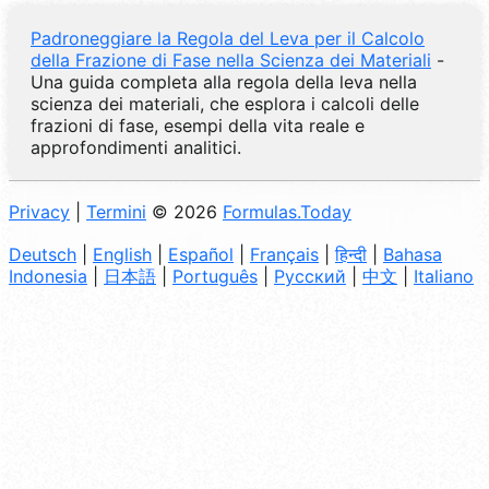
Padroneggiare la Regola del Leva per il Calcolo
della Frazione di Fase nella Scienza dei Materiali
-
Una guida completa alla regola della leva nella
scienza dei materiali, che esplora i calcoli delle
frazioni di fase, esempi della vita reale e
approfondimenti analitici.
Privacy
|
Termini
© 2026
Formulas.Today
Deutsch
|
English
|
Español
|
Français
|
हिन्दी
|
Bahasa
Indonesia
|
日本語
|
Português
|
Русский
|
中文
|
Italiano