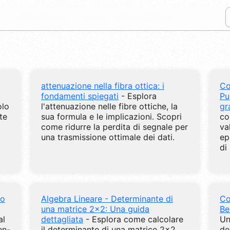
attenuazione nella fibra ottica: i
Co
fondamenti spiegati
- Esplora
Pu
olo
l'attenuazione nelle fibre ottiche, la
gr
te
sua formula e le implicazioni. Scopri
co
come ridurre la perdita di segnale per
va
una trasmissione ottimale dei dati.
ep
di
so
Algebra Lineare - Determinante di
Co
una matrice 2x2: Una guida
Be
al
dettagliata
- Esplora come calcolare
Un
en-
il determinante di una matrice 2x2
de