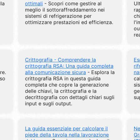
lla
ottimali
- Scopri come gestire al
Ul
meglio il sottoraffreddamento nei
ra
sistemi di refrigerazione per
ch
ottimizzare prestazioni ed efficienza.
l'
ou
re
Crittografia - Comprendere la
Es
crittografia RSA: Una guida completa
ri
re.
alla comunicazione sicura
- Esplora la
na
sso
crittografia RSA in questa guida
ca
completa che copre la generazione
si
delle chiavi, la crittografia e la
ge
decrittografia con dettagli chiari sugli
su
input e sugli output.
La guida essenziale per calcolare il
Ne
piede della tavola nella lavorazione
Gr