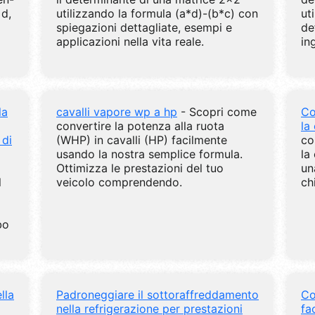
 d,
utilizzando la formula (a*d)-(b*c) con
ut
spiegazioni dettagliate, esempi e
de
applicazioni nella vita reale.
in
la
cavalli vapore wp a hp
- Scopri come
Co
convertire la potenza alla ruota
la
 di
(WHP) in cavalli (HP) facilmente
co
usando la nostra semplice formula.
la
Ottimizza le prestazioni del tuo
un
l
veicolo comprendendo.
ch
bo
lla
Padroneggiare il sottoraffreddamento
Co
nella refrigerazione per prestazioni
fa