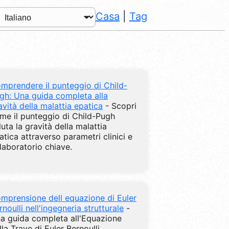
Casa
|
Tag
mprendere il punteggio di Child-
gh: Una guida completa alla
avità della malattia epatica
- Scopri
me il punteggio di Child-Pugh
luta la gravità della malattia
atica attraverso parametri clinici e
 laboratorio chiave.
mprensione dell equazione di Euler
rnoulli nell'ingegneria strutturale
-
a guida completa all'Equazione
lla Trave di Euler Bernoulli,