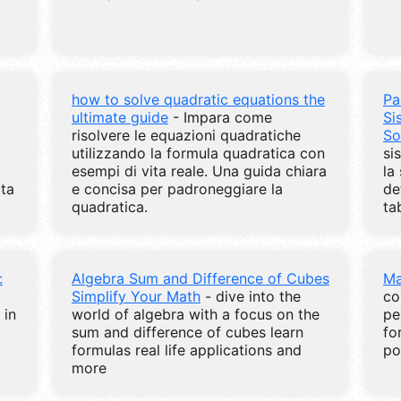
how to solve quadratic equations the
Pa
ultimate guide
- Impara come
Si
risolvere le equazioni quadratiche
So
utilizzando la formula quadratica con
si
esempi di vita reale. Una guida chiara
la
ita
e concisa per padroneggiare la
de
quadratica.
ta
:
Algebra Sum and Difference of Cubes
Ma
Simplify Your Math
- dive into the
co
 in
world of algebra with a focus on the
pe
sum and difference of cubes learn
fo
formulas real life applications and
po
more