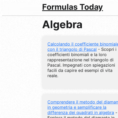
Formulas Today
Algebra
Calcolando il coefficiente binomial
con il triangolo di Pascal
- Scopri i
coefficienti binomiali e la loro
rappresentazione nel triangolo di
Pascal. Impegnati con spiegazioni
facili da capire ed esempi di vita
reale.
Comprendere il metodo del diaman
in geometria e semplificare la
differenza dei quadrati in algebra
-
Esplora il metodo del diamante in