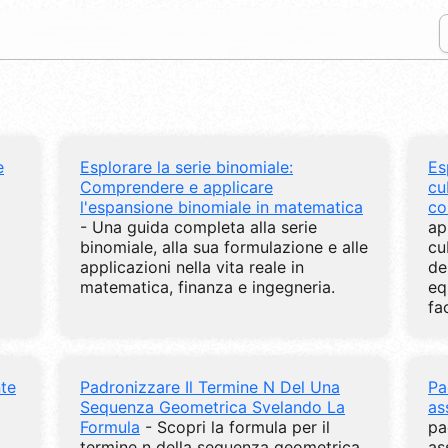
e
Esplorare la serie binomiale:
Es
Comprendere e applicare
cu
l'espansione binomiale in matematica
co
- Una guida completa alla serie
ap
binomiale, alla sua formulazione e alle
cu
applicazioni nella vita reale in
de
matematica, finanza e ingegneria.
eq
fac
te
Padronizzare Il Termine N Del Una
Pa
Sequenza Geometrica Svelando La
as
Formula
- Scopri la formula per il
pa
termine n della sequenza geometrica,
as