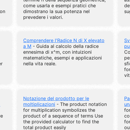
come usarla e esempi pratici che
de
con
dimostrano la sua potenza nel
su
prevedere i valori.
Comprendere l'Radice N di X elevato
Sv
a M
- Guida al calcolo della radice
pu
ennesima di x^m, con intuizioni
Co
matematiche, esempi e applicazioni
pe
er
nella vita reale.
sf
fo
vi
Notazione del prodotto per le
Pa
i
moltiplicazioni
- The product notation
un
for multiplication symbolizes the
fo
re
product of a sequence of terms Use
co
the provided calculator to find the
fo
total product easily
ou