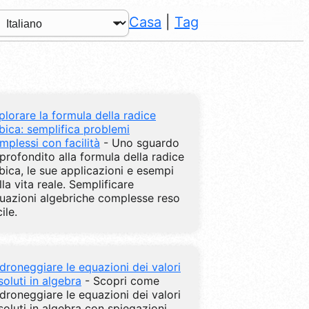
Casa
|
Tag
plorare la formula della radice
bica: semplifica problemi
mplessi con facilità
- Uno sguardo
profondito alla formula della radice
bica, le sue applicazioni e esempi
lla vita reale. Semplificare
uazioni algebriche complesse reso
ile.
droneggiare le equazioni dei valori
soluti in algebra
- Scopri come
droneggiare le equazioni dei valori
soluti in algebra con spiegazioni