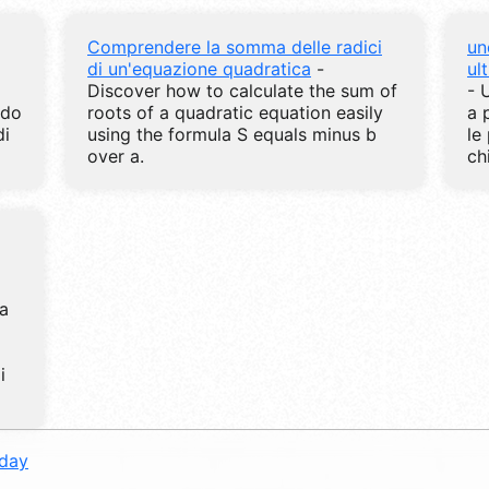
Comprendere la somma delle radici
un
di un'equazione quadratica
-
ul
Discover how to calculate the sum of
- 
ndo
roots of a quadratic equation easily
a 
di
using the formula S equals minus b
le
over a.
chi
ta
i
oday