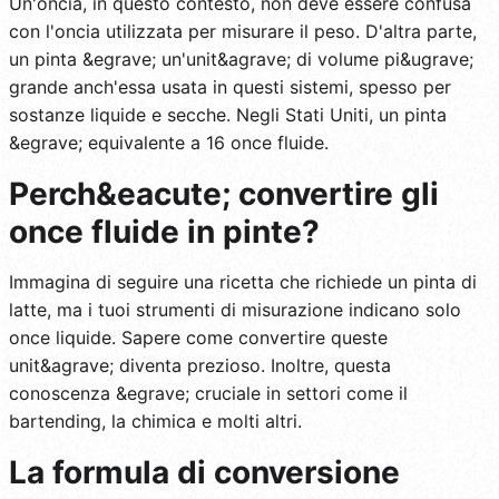
Un'oncia, in questo contesto, non deve essere confusa
con l'oncia utilizzata per misurare il peso. D'altra parte,
un pinta &egrave; un'unit&agrave; di volume pi&ugrave;
grande anch'essa usata in questi sistemi, spesso per
sostanze liquide e secche. Negli Stati Uniti, un pinta
&egrave; equivalente a 16 once fluide.
Perch&eacute; convertire gli
once fluide in pinte?
Immagina di seguire una ricetta che richiede un pinta di
latte, ma i tuoi strumenti di misurazione indicano solo
once liquide. Sapere come convertire queste
unit&agrave; diventa prezioso. Inoltre, questa
conoscenza &egrave; cruciale in settori come il
bartending, la chimica e molti altri.
La formula di conversione