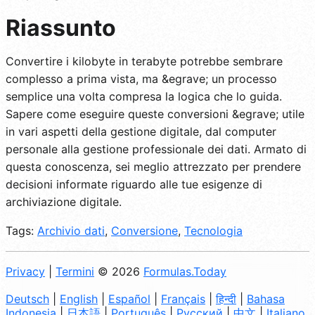
Riassunto
Convertire i kilobyte in terabyte potrebbe sembrare
complesso a prima vista, ma &egrave; un processo
semplice una volta compresa la logica che lo guida.
Sapere come eseguire queste conversioni &egrave; utile
in vari aspetti della gestione digitale, dal computer
personale alla gestione professionale dei dati. Armato di
questa conoscenza, sei meglio attrezzato per prendere
decisioni informate riguardo alle tue esigenze di
archiviazione digitale.
Tags:
Archivio dati
,
Conversione
,
Tecnologia
Privacy
|
Termini
© 2026
Formulas.Today
Deutsch
|
English
|
Español
|
Français
|
हिन्दी
|
Bahasa
Indonesia
|
日本語
|
Português
|
Русский
|
中文
|
Italiano