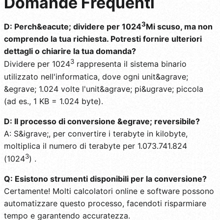
Domande Frequenti
3
D: Perch&eacute; dividere per 1024
Mi scuso, ma non
comprendo la tua richiesta. Potresti fornire ulteriori
dettagli o chiarire la tua domanda?
3
Dividere per 1024
rappresenta il sistema binario
utilizzato nell'informatica, dove ogni unit&agrave;
&egrave; 1.024 volte l'unit&agrave; pi&ugrave; piccola
(ad es., 1 KB = 1.024 byte).
D: Il processo di conversione &egrave; reversibile?
A: S&igrave;, per convertire i terabyte in kilobyte,
moltiplica il numero di terabyte per 1.073.741.824
3
(1024
) .
Q: Esistono strumenti disponibili per la conversione?
Certamente! Molti calcolatori online e software possono
automatizzare questo processo, facendoti risparmiare
tempo e garantendo accuratezza.