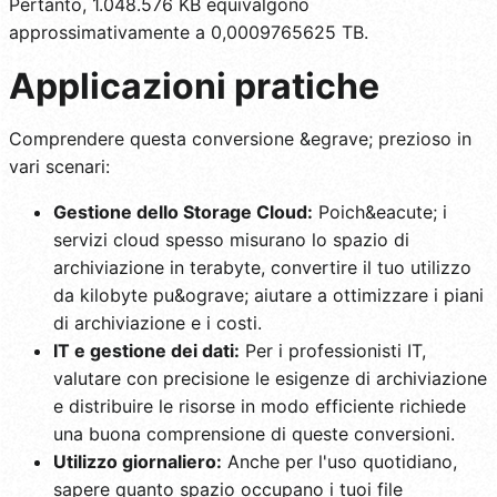
Pertanto, 1.048.576 KB equivalgono
approssimativamente a 0,0009765625 TB.
Applicazioni pratiche
Comprendere questa conversione &egrave; prezioso in
vari scenari:
Gestione dello Storage Cloud:
Poich&eacute; i
servizi cloud spesso misurano lo spazio di
archiviazione in terabyte, convertire il tuo utilizzo
da kilobyte pu&ograve; aiutare a ottimizzare i piani
di archiviazione e i costi.
IT e gestione dei dati:
Per i professionisti IT,
valutare con precisione le esigenze di archiviazione
e distribuire le risorse in modo efficiente richiede
una buona comprensione di queste conversioni.
Utilizzo giornaliero:
Anche per l'uso quotidiano,
sapere quanto spazio occupano i tuoi file