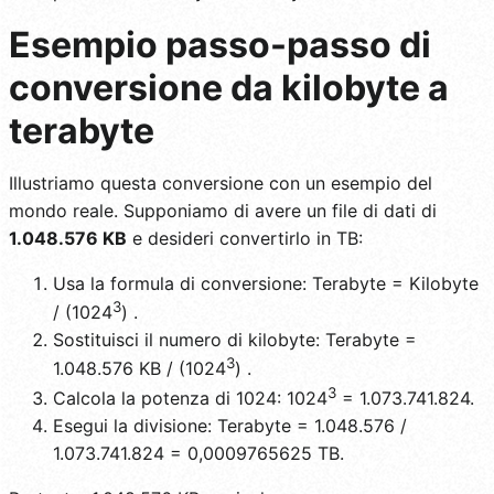
Esempio passo-passo di
conversione da kilobyte a
terabyte
Illustriamo questa conversione con un esempio del
mondo reale. Supponiamo di avere un file di dati di
1.048.576 KB
e desideri convertirlo in TB:
Usa la formula di conversione: Terabyte = Kilobyte
3
/ (1024
) .
Sostituisci il numero di kilobyte: Terabyte =
3
1.048.576 KB / (1024
) .
3
Calcola la potenza di 1024: 1024
= 1.073.741.824.
Esegui la divisione: Terabyte = 1.048.576 /
1.073.741.824 = 0,0009765625 TB.