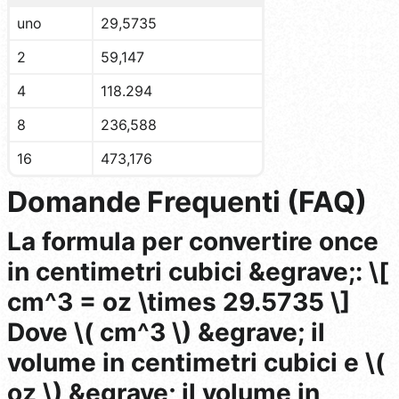
uno
29,5735
2
59,147
4
118.294
8
236,588
16
473,176
Domande Frequenti (FAQ)
La formula per convertire once
in centimetri cubici &egrave;: \[
cm^3 = oz \times 29.5735 \]
Dove \( cm^3 \) &egrave; il
volume in centimetri cubici e \(
oz \) &egrave; il volume in