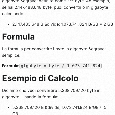
gigabyte &egrave; definito come 2
byte. Ad esempio,
se hai 2.147.483.648 byte, puoi convertirlo in gigabyte
calcolando:
2.147.483.648 B &divide; 1.073.741.824 B/GB = 2 GB
Formula
La formula per convertire i byte in gigabyte &egrave;
semplice:
Formula:
gigabyte = byte / 1.073.741.824
Esempio di Calcolo
Diciamo che vuoi convertire 5.368.709.120 byte in
gigabyte. Usando la formula:
5.368.709.120 B &divide; 1.073.741.824 B/GB ≈ 5
GB