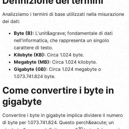
Definizione dei termini
Analizziamo i termini di base utilizzati nella misurazione
dei dati:
Byte (B):
L'unit&agrave; fondamentale di dati
nell'informatica, che rappresenta un singolo
carattere di testo.
Kilobyte (KB):
Circa 1.024 byte.
Megabyte (MB):
Circa 1.024 kilobyte.
Gigabyte (GB):
Circa 1.024 megabyte o
1.073.741.824 byte.
Come convertire i byte in
gigabyte
Convertire i byte in gigabyte implica dividere il numero
di byte per 1.073.741.824. Questo perch&eacute; un
30