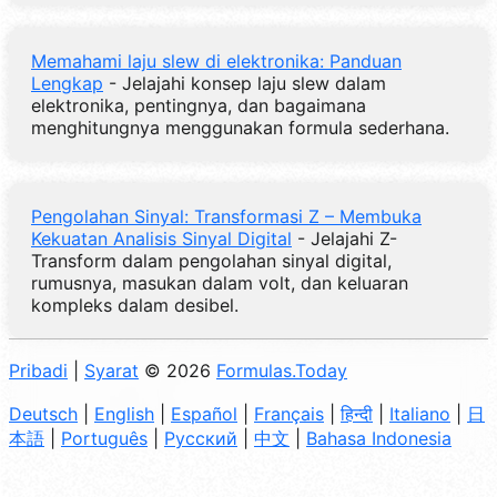
Memahami laju slew di elektronika: Panduan
Lengkap
- Jelajahi konsep laju slew dalam
elektronika, pentingnya, dan bagaimana
menghitungnya menggunakan formula sederhana.
Pengolahan Sinyal: Transformasi Z – Membuka
Kekuatan Analisis Sinyal Digital
- Jelajahi Z-
Transform dalam pengolahan sinyal digital,
rumusnya, masukan dalam volt, dan keluaran
kompleks dalam desibel.
Pribadi
|
Syarat
© 2026
Formulas.Today
Deutsch
|
English
|
Español
|
Français
|
हिन्दी
|
Italiano
|
日
本語
|
Português
|
Русский
|
中文
|
Bahasa Indonesia