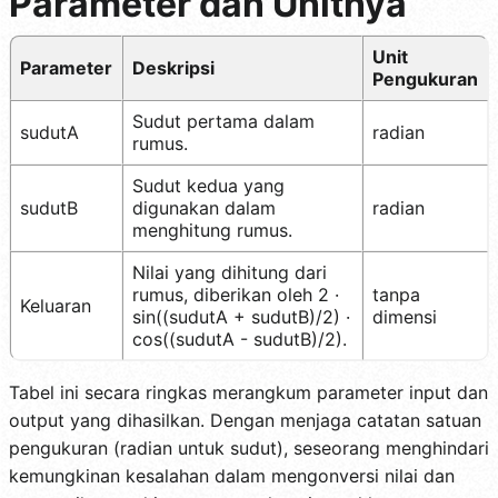
Parameter dan Unitnya
Unit
Parameter
Deskripsi
Pengukuran
Sudut pertama dalam
sudutA
radian
rumus.
Sudut kedua yang
sudutB
digunakan dalam
radian
menghitung rumus.
Nilai yang dihitung dari
rumus, diberikan oleh 2 ·
tanpa
Keluaran
sin((sudutA + sudutB)/2) ·
dimensi
cos((sudutA - sudutB)/2).
Tabel ini secara ringkas merangkum parameter input dan
output yang dihasilkan. Dengan menjaga catatan satuan
pengukuran (radian untuk sudut), seseorang menghindari
kemungkinan kesalahan dalam mengonversi nilai dan