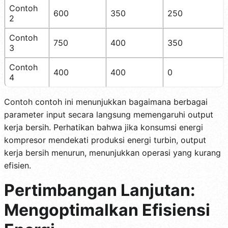
Contoh
600
350
250
2
Contoh
750
400
350
3
Contoh
400
400
0
4
Contoh contoh ini menunjukkan bagaimana berbagai
parameter input secara langsung memengaruhi output
kerja bersih. Perhatikan bahwa jika konsumsi energi
kompresor mendekati produksi energi turbin, output
kerja bersih menurun, menunjukkan operasi yang kurang
efisien.
Pertimbangan Lanjutan:
Mengoptimalkan Efisiensi