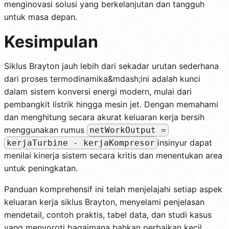
menginovasi solusi yang berkelanjutan dan tangguh
untuk masa depan.
Kesimpulan
Siklus Brayton jauh lebih dari sekadar urutan sederhana
dari proses termodinamika&mdash;ini adalah kunci
dalam sistem konversi energi modern, mulai dari
pembangkit listrik hingga mesin jet. Dengan memahami
dan menghitung secara akurat keluaran kerja bersih
menggunakan rumus
netWorkOutput =
insinyur dapat
kerjaTurbine - kerjaKompresor
menilai kinerja sistem secara kritis dan menentukan area
untuk peningkatan.
Panduan komprehensif ini telah menjelajahi setiap aspek
keluaran kerja siklus Brayton, menyelami penjelasan
mendetail, contoh praktis, tabel data, dan studi kasus
yang menyoroti bagaimana bahkan perbaikan kecil