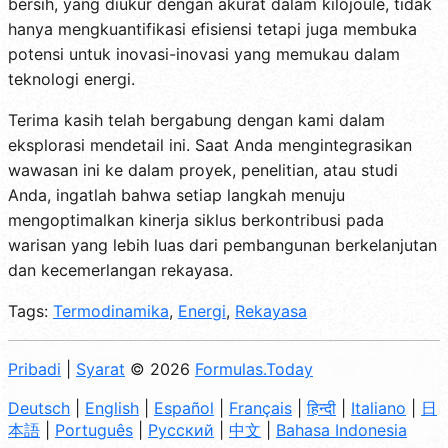
bersih, yang diukur dengan akurat dalam kilojoule, tidak
hanya mengkuantifikasi efisiensi tetapi juga membuka
potensi untuk inovasi-inovasi yang memukau dalam
teknologi energi.
Terima kasih telah bergabung dengan kami dalam
eksplorasi mendetail ini. Saat Anda mengintegrasikan
wawasan ini ke dalam proyek, penelitian, atau studi
Anda, ingatlah bahwa setiap langkah menuju
mengoptimalkan kinerja siklus berkontribusi pada
warisan yang lebih luas dari pembangunan berkelanjutan
dan kecemerlangan rekayasa.
Tags:
Termodinamika
,
Energi
,
Rekayasa
Pribadi
|
Syarat
© 2026
Formulas.Today
Deutsch
|
English
|
Español
|
Français
|
हिन्दी
|
Italiano
|
日
本語
|
Português
|
Русский
|
中文
|
Bahasa Indonesia