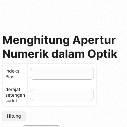
Menghitung Apertur
Numerik dalam Optik
Indeks
Bias:
derajat
setengah
sudut:
Hitung