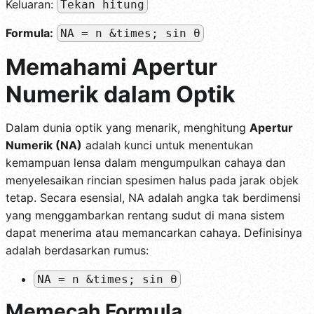
Keluaran:
Tekan hitung
Formula:
NA = n &times; sin θ
Memahami Apertur
Numerik dalam Optik
Dalam dunia optik yang menarik, menghitung
Apertur
Numerik (NA)
adalah kunci untuk menentukan
kemampuan lensa dalam mengumpulkan cahaya dan
menyelesaikan rincian spesimen halus pada jarak objek
tetap. Secara esensial, NA adalah angka tak berdimensi
yang menggambarkan rentang sudut di mana sistem
dapat menerima atau memancarkan cahaya. Definisinya
adalah berdasarkan rumus:
NA = n &times; sin θ
Memecah Formula