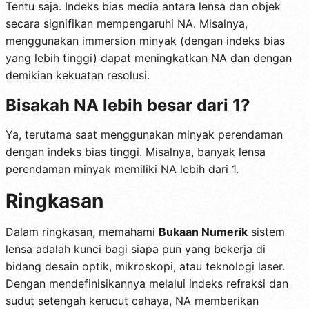
Tentu saja. Indeks bias media antara lensa dan objek
secara signifikan mempengaruhi NA. Misalnya,
menggunakan immersion minyak (dengan indeks bias
yang lebih tinggi) dapat meningkatkan NA dan dengan
demikian kekuatan resolusi.
Bisakah NA lebih besar dari 1?
Ya, terutama saat menggunakan minyak perendaman
dengan indeks bias tinggi. Misalnya, banyak lensa
perendaman minyak memiliki NA lebih dari 1.
Ringkasan
Dalam ringkasan, memahami
Bukaan Numerik
sistem
lensa adalah kunci bagi siapa pun yang bekerja di
bidang desain optik, mikroskopi, atau teknologi laser.
Dengan mendefinisikannya melalui indeks refraksi dan
sudut setengah kerucut cahaya, NA memberikan