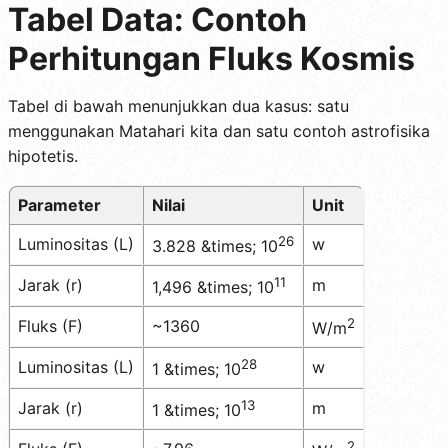
Tabel Data: Contoh
Perhitungan Fluks Kosmis
Tabel di bawah menunjukkan dua kasus: satu
menggunakan Matahari kita dan satu contoh astrofisika
hipotetis.
Parameter
Nilai
Unit
26
Luminositas (L)
w
3.828 &times; 10
11
Jarak (r)
m
1,496 &times; 10
2
Fluks (F)
~1360
W/m
28
Luminositas (L)
w
1 &times; 10
13
Jarak (r)
m
1 &times; 10
2