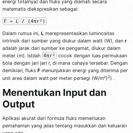
energi totalnya) dan fluks yang diamati secara
matematis diekspresikan sebagai:
F = L / (4πr²)
Dalam rumus ini,
L
merepresentasikan luminositas
intrinsik dari sumber yang diukur dalam watt (W), dan
r
adalah jarak dari sumber ke pengamat, diukur dalam
meter (m). Istilah
cocok dengan luas permukaan
4πr²
bola dengan jari jari r, di mana cahaya tersebar. Dengan
demikian, fluks
F
menunjukkan energi yang diterima per
2
unit area dalam watt per meter persegi (W/m²)
) .
Menentukan Input dan
Output
Aplikasi akurat dari formula fluks memerlukan
pemahaman yang jelas tentang masukkan dan keluaran