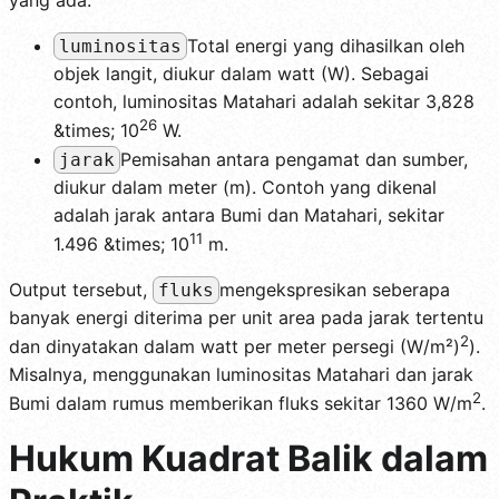
yang ada.
Total energi yang dihasilkan oleh
luminositas
objek langit, diukur dalam watt (W). Sebagai
contoh, luminositas Matahari adalah sekitar 3,828
26
&times; 10
W.
Pemisahan antara pengamat dan sumber,
jarak
diukur dalam meter (m). Contoh yang dikenal
adalah jarak antara Bumi dan Matahari, sekitar
11
1.496 &times; 10
m.
Output tersebut,
mengekspresikan seberapa
fluks
banyak energi diterima per unit area pada jarak tertentu
2
dan dinyatakan dalam watt per meter persegi (W/m²)
).
Misalnya, menggunakan luminositas Matahari dan jarak
2
Bumi dalam rumus memberikan fluks sekitar 1360 W/m
.
Hukum Kuadrat Balik dalam