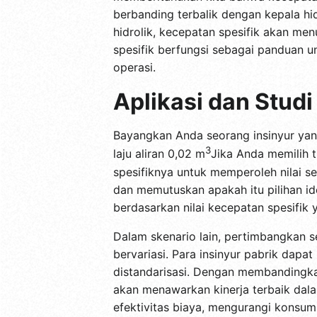
berbanding terbalik dengan kepala hi
hidrolik, kecepatan spesifik akan men
spesifik berfungsi sebagai panduan 
operasi.
Aplikasi dan Stud
Bayangkan Anda seorang insinyur yang
3
laju aliran 0,02 m
Jika Anda memilih 
spesifiknya untuk memperoleh nilai s
dan memutuskan apakah itu pilihan id
berdasarkan nilai kecepatan spesifik 
Dalam skenario lain, pertimbangkan 
bervariasi. Para insinyur pabrik dap
distandarisasi. Dengan membandingkan
akan menawarkan kinerja terbaik dala
efektivitas biaya, mengurangi konsum