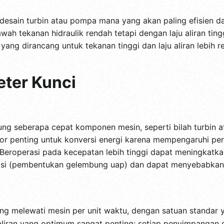
sain turbin atau pompa mana yang akan paling efisien dal
wah tekanan hidraulik rendah tetapi dengan laju aliran tin
 yang dirancang untuk tekanan tinggi dan laju aliran lebi
ter Kunci
)
ung seberapa cepat komponen mesin, seperti bilah turbin a
tor penting untuk konversi energi karena mempengaruhi per
eroperasi pada kecepatan lebih tinggi dapat meningkatkan 
itasi (pembentukan gelembung uap) dan dapat menyebabkan
ang melewati mesin per unit waktu, dengan satuan standar y
aliran yang optimum sangat penting; setiap penyimpangan 