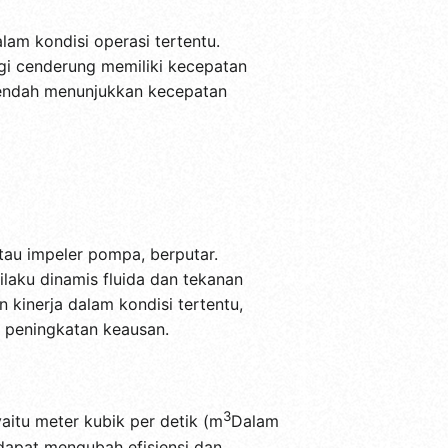
am kondisi operasi tertentu.
ggi cenderung memiliki kecepatan
h rendah menunjukkan kecepatan
tau impeler pompa, berputar.
ilaku dinamis fluida dan tekanan
kinerja dalam kondisi tertentu,
 peningkatan keausan.
3
aitu meter kubik per detik (m
Dalam
dapat mengubah efisiensi dan