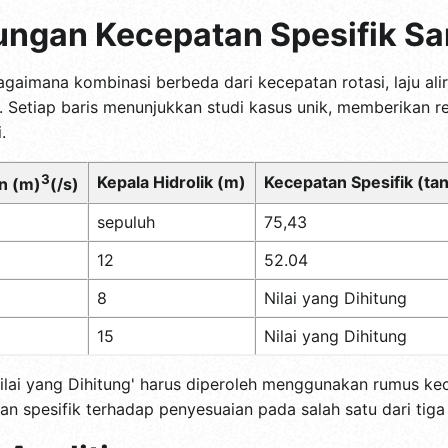
tungan Kecepatan Spesifik S
aimana kombinasi berbeda dari kecepatan rotasi, laju alir
a. Setiap baris menunjukkan studi kasus unik, memberikan r
.
3
Kepala Hidrolik (m)
Kecepatan Spesifik (ta
an (m)
(/s)
sepuluh
75,43
12
52.04
8
Nilai yang Dihitung
15
Nilai yang Dihitung
'Nilai yang Dihitung' harus diperoleh menggunakan rumus kec
an spesifik terhadap penyesuaian pada salah satu dari tig