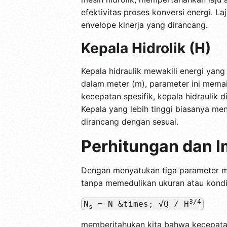
efektivitas proses konversi energi. L
envelope kinerja yang dirancang.
Kepala Hidrolik (H)
Kepala hidraulik mewakili energi yan
dalam meter (m), parameter ini mema
kecepatan spesifik, kepala hidraulik
Kepala yang lebih tinggi biasanya men
dirancang dengan sesuai.
Perhitungan dan I
Dengan menyatukan tiga parameter me
tanpa memedulikan ukuran atau kondi
3/4
N
= N &times; √Q / H
s
memberitahukan kita bahwa kecepatan 