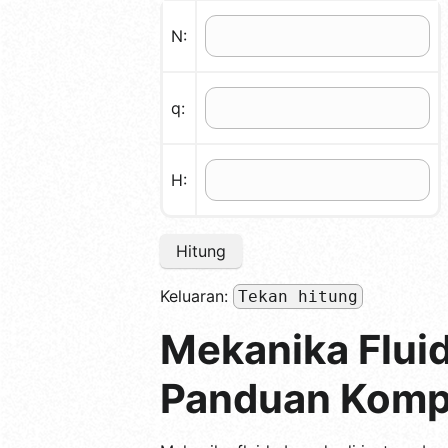
N:
q:
H:
Hitung
Keluaran:
Tekan hitung
Mekanika Flui
Panduan Komp