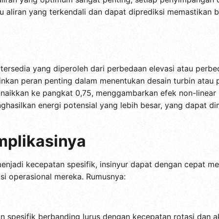
aju aliran yang terkendali dan dapat diprediksi memastika
g tersedia yang diperoleh dari perbedaan elevasi atau perb
inkan peran penting dalam menentukan desain turbin ata
 dinaikkan ke pangkat 0,75, menggambarkan efek non-linear 
ghasilkan energi potensial yang lebih besar, yang dapat di
mplikasinya
njadi kecepatan spesifik, insinyur dapat dengan cepat m
si operasional mereka. Rumusnya:
spesifik berbanding lurus dengan kecepatan rotasi dan aka