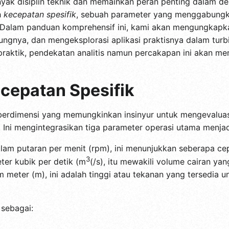
yak disiplin teknik dan memainkan peran penting dalam des
h
kecepatan spesifik
, sebuah parameter yang menggabungk
ik. Dalam panduan komprehensif ini, kami akan mengungkapka
ngnya, dan mengeksplorasi aplikasi praktisnya dalam tur
berpraktik, pendekatan analitis namun percakapan ini akan
cepatan Spesifik
 berdimensi yang memungkinkan insinyur untuk mengevalua
. Ini mengintegrasikan tiga parameter operasi utama menja
lam putaran per menit (rpm), ini menunjukkan seberapa cep
3
er kubik per detik (m
(/s), itu mewakili volume cairan ya
 meter (m), ini adalah tinggi atau tekanan yang tersedia 
 sebagai: