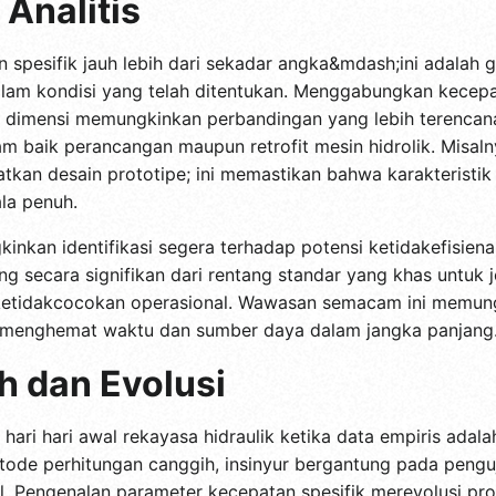
Analitis
n spesifik jauh lebih dari sekadar angka&mdash;ini adalah
lam kondisi yang telah ditentukan. Menggabungkan kecepatan
a dimensi memungkinkan perbandingan yang lebih terencana 
alam baik perancangan maupun retrofit mesin hidrolik. Misa
tkan desain prototipe; ini memastikan bahwa karakteristik 
la penuh.
kinkan identifikasi segera terhadap potensi ketidakefisiena
g secara signifikan dari rentang standar yang khas untuk j
ketidakcocokan operasional. Wawasan semacam ini memung
 menghemat waktu dan sumber daya dalam jangka panjang
h dan Evolusi
 hari hari awal rekayasa hidraulik ketika data empiris ada
ode perhitungan canggih, insinyur bergantung pada penguj
mal. Pengenalan parameter kecepatan spesifik merevolusi p