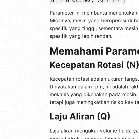
N
= N &times; √Q / H
s
Parameter ini membantu menentukan de
Misalnya, mesin yang beroperasi di ba
spesifik yang tinggi, sementara mesin
spesifik yang lebih rendah.
Memahami Parame
Kecepatan Rotasi (N
Kecepatan rotasi adalah ukuran langs
Dinyatakan dalam rpm, ini adalah fak
mekanis yang dikenakan pada mesin. B
tetapi juga meningkatkan risiko kav
Laju Aliran (Q)
Laju aliran mengukur volume fluida y
mesin hidrolik, mempertahankan laju 