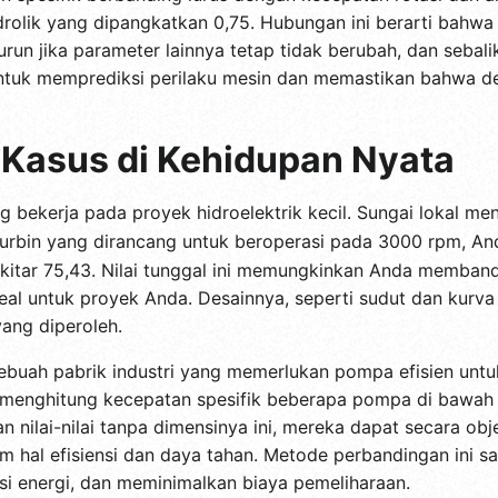
drolik yang dipangkatkan 0,75. Hubungan ini berarti bahw
urun jika parameter lainnya tetap tidak berubah, dan seba
untuk memprediksi perilaku mesin dan memastikan bahwa de
i Kasus di Kehidupan Nyata
 bekerja pada proyek hidroelektrik kecil. Sungai lokal me
turbin yang dirancang untuk beroperasi pada 3000 rpm, A
ekitar 75,43. Nilai tunggal ini memungkinkan Anda memban
eal untuk proyek Anda. Desainnya, seperti sudut dan kurva
yang diperoleh.
sebuah pabrik industri yang memerlukan pompa efisien unt
at menghitung kecepatan spesifik beberapa pompa di bawah
 nilai-nilai tanpa dimensinya ini, mereka dapat secara ob
m hal efisiensi dan daya tahan. Metode perbandingan ini 
si energi, dan meminimalkan biaya pemeliharaan.