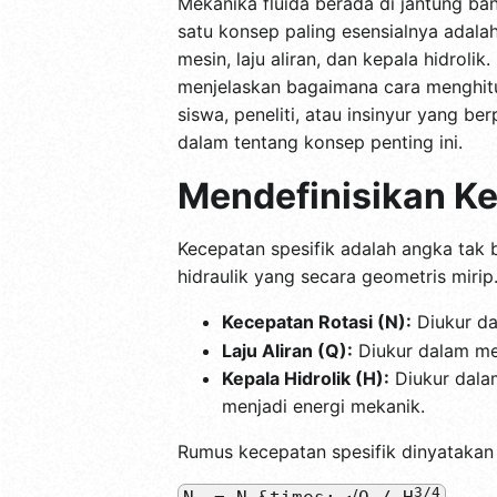
Mekanika fluida berada di jantung ban
satu konsep paling esensialnya adala
mesin, laju aliran, dan kepala hidrol
menjelaskan bagaimana cara menghitu
siswa, peneliti, atau insinyur yang 
dalam tentang konsep penting ini.
Mendefinisikan Ke
Kecepatan spesifik adalah angka tak
hidraulik yang secara geometris mirip
Kecepatan Rotasi (N):
Diukur da
Laju Aliran (Q):
Diukur dalam met
Kepala Hidrolik (H):
Diukur dalam
menjadi energi mekanik.
Rumus kecepatan spesifik dinyatakan
3/4