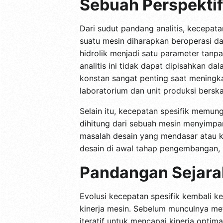
Sebuah Perspektif 
Dari sudut pandang analitis, kecepata
suatu mesin diharapkan beroperasi da
hidrolik menjadi satu parameter tanp
analitis ini tidak dapat dipisahkan d
konstan sangat penting saat meningka
laboratorium dan unit produksi berska
Selain itu, kecepatan spesifik memung
dihitung dari sebuah mesin menyimpan
masalah desain yang mendasar atau 
desain di awal tahap pengembangan,
Pandangan Sejara
Evolusi kecepatan spesifik kembali ke
kinerja mesin. Sebelum munculnya met
iteratif untuk mencapai kinerja opti