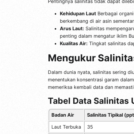
Pentingnya salinitas tidak dapat dileb
Kehidupan Laut
Berbagai organis
berkembang di air asin sementara
Arus Laut:
Salinitas mempengaruh
penting dalam mengatur iklim Bu
Kualitas Air:
Tingkat salinitas d
Mengukur Salinit
Dalam dunia nyata, salinitas sering 
menentukan konsentrasi garam dalam 
memeriksa kembali data dan memastik
Tabel Data Salinita
Badan Air
Salinitas Tipikal (ppt
Laut Terbuka
35