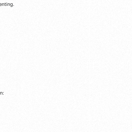
enting.
n: