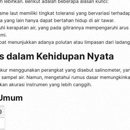
ih lebihkan. Berikut adalah beberapa alasan kunci:
me laut memiliki tingkat toleransi yang bervariasi terhadap
 yang lain hanya dapat bertahan hidup di air tawar.
i kerapatan air, yang pada gilirannya mempengaruhi arus 
mi.
apat menunjukkan adanya polutan atau limpasan dari ladang
as dalam Kehidupan Nyata
diukur menggunakan perangkat yang disebut salinometer, y
sampel air. Namun, mengetahui rumus dasar memungkinkan
an akurasi instrumen yang lebih canggih.
s Umum
)