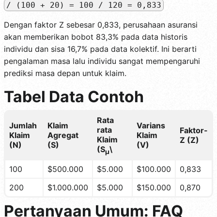
/ (100 + 20) = 100 / 120 = 0,833
Dengan faktor Z sebesar 0,833, perusahaan asuransi
akan memberikan bobot 83,3% pada data historis
individu dan sisa 16,7% pada data kolektif. Ini berarti
pengalaman masa lalu individu sangat mempengaruhi
prediksi masa depan untuk klaim.
Tabel Data Contoh
Rata
Jumlah
Klaim
Varians
rata
Faktor-
Klaim
Agregat
Klaim
Klaim
Z (Z)
(N)
(S)
(V)
(S
\
µ
100
$500.000
$5.000
$100.000
0,833
200
$1.000.000
$5.000
$150.000
0,870
Pertanyaan Umum: FAQ