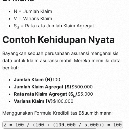
N = Jumlah Klaim
V = Varians Klaim
S
= Rata rata Jumlah Klaim Agregat
µ
Contoh Kehidupan Nyata
Bayangkan sebuah perusahaan asuransi menganalisis
data untuk klaim asuransi mobil. Mereka memiliki data
berikut:
Jumlah Klaim (N)
100
Jumlah Klaim Agregat (S)
$500.000
Rata rata Klaim Agregat (S
\
$5.000
µ
Varians Klaim (V)
$100.000
Menggunakan Formula Kredibilitas B&uuml;hlmann:
Z = 100 / (100 + (100.000 / 5.000)) = 100