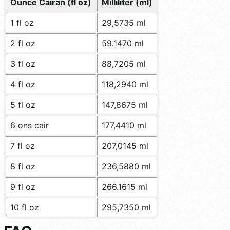
Ounce Cairan (fl oz)
Milliliter (ml)
1 fl oz
29,5735 ml
2 fl oz
59.1470 ml
3 fl oz
88,7205 ml
4 fl oz
118,2940 ml
5 fl oz
147,8675 ml
6 ons cair
177,4410 ml
7 fl oz
207,0145 ml
8 fl oz
236,5880 ml
9 fl oz
266.1615 ml
10 fl oz
295,7350 ml