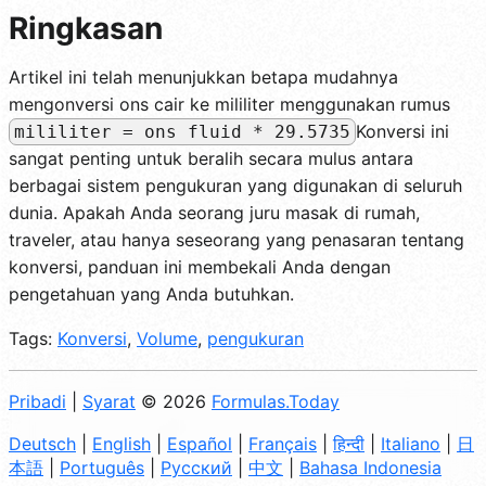
Ringkasan
Artikel ini telah menunjukkan betapa mudahnya
mengonversi ons cair ke mililiter menggunakan rumus
Konversi ini
mililiter = ons fluid * 29.5735
sangat penting untuk beralih secara mulus antara
berbagai sistem pengukuran yang digunakan di seluruh
dunia. Apakah Anda seorang juru masak di rumah,
traveler, atau hanya seseorang yang penasaran tentang
konversi, panduan ini membekali Anda dengan
pengetahuan yang Anda butuhkan.
Tags:
Konversi
,
Volume
,
pengukuran
Pribadi
|
Syarat
© 2026
Formulas.Today
Deutsch
|
English
|
Español
|
Français
|
हिन्दी
|
Italiano
|
日
本語
|
Português
|
Русский
|
中文
|
Bahasa Indonesia