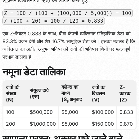
ब्यूहल्मन विश्वसनीयता सूत्र का उपयोग करते हुए:
Z = 100 / (100 + (100,000 / 5,000)) = 100
/ (100 + 20) = 100 / 120 = 0.833
एक Z-फैक्टर 0.833 के साथ, बीमा कंपनी व्यक्तिगत ऐतिहासिक डेटा को
83.3% वजन देगी और शेष 16.7% सामूहिक डेटा को। इसका मतलब है कि
व्यक्तिगत का अतीत अनुभव भविष्य की दावों की भविष्यवाणियों पर महत्वपूर्ण
प्रभाव डालता है।
नमूना डेटा तालिका
क्लेम्स का
दावों की
दावों का
Z-
संयुक्त दावे
माध्य
संख्या
विचलन
कारक
(एस)
(S
अनुबाद
(N)
(V)
(Z)
µ
100
$500,000
$5,000
$100,000
0.833
200
$1,000,000
$5,000
$150,000
0.870
सामान्य प्रश्न: अक्सर पूछे जाने वाले