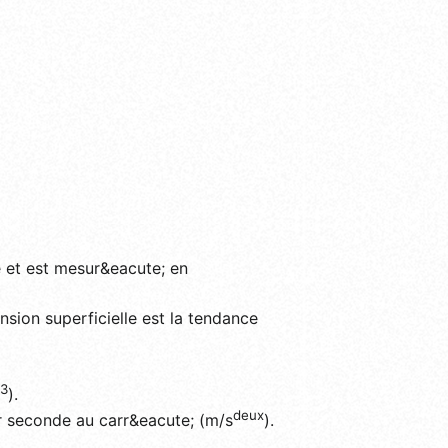
e et est mesur&eacute; en
sion superficielle est la tendance
3
).
deux
r seconde au carr&eacute; (m/s
).