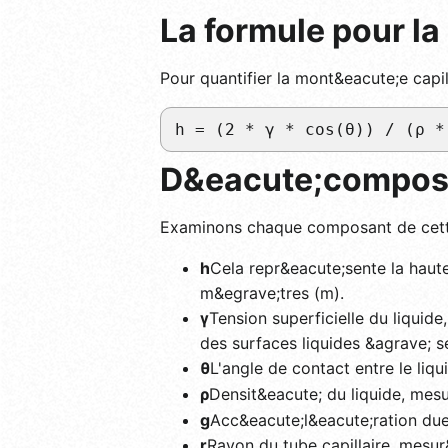
La formule pour la
Pour quantifier la mont&eacute;e capill
h = (2 * γ * cos(θ)) / (ρ *
D&eacute;composit
Examinons chaque composant de cette
h
Cela repr&eacute;sente la haute
m&egrave;tres (m).
γ
Tension superficielle du liquid
des surfaces liquides &agrave; s
θ
L'angle de contact entre le liq
ρ
Densit&eacute; du liquide, me
g
Acc&eacute;l&eacute;ration due
r
Rayon du tube capillaire, mesu