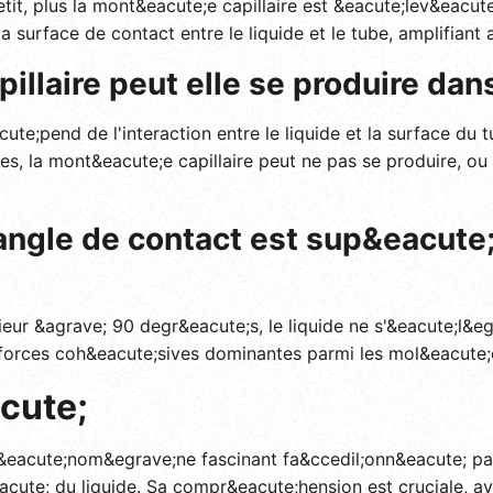
tit, plus la mont&eacute;e capillaire est &eacute;lev&eacute;
 surface de contact entre le liquide et le tube, amplifiant 
llaire peut elle se produire dans
ute;pend de l'interaction entre le liquide et la surface du 
bles, la mont&eacute;e capillaire peut ne pas se produire, ou
l'angle de contact est sup&eacute
ieur &agrave; 90 degr&eacute;s, le liquide ne s'&eacute;l&egr
forces coh&eacute;sives dominantes parmi les mol&eacute;c
cute;
&eacute;nom&egrave;ne fascinant fa&ccedil;onn&eacute; par
eacute; du liquide. Sa compr&eacute;hension est cruciale, a