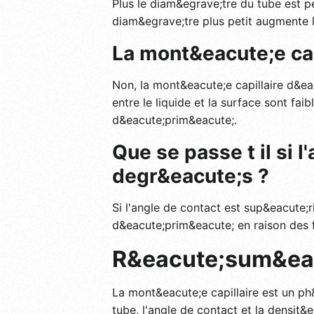
Plus le diam&egrave;tre du tube est pe
diam&egrave;tre plus petit augmente la
La mont&eacute;e capi
Non, la mont&eacute;e capillaire d&eac
entre le liquide et la surface sont fai
d&eacute;prim&eacute;.
Que se passe t il si 
degr&eacute;s ?
Si l'angle de contact est sup&eacute;r
d&eacute;prim&eacute; en raison des 
R&eacute;sum&ea
La mont&eacute;e capillaire est un ph
tube, l'angle de contact et la densit&