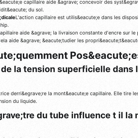
acute;e capillaire aide &agrave; concevoir des syst&egrave
idit&eacute; du sol.
;dicale
L'action capillaire est utilis&eacute;e dans les dispos
hip.
apillaire aide &agrave; la livraison constante d'encre sur le 
ela aide &agrave; &eacute;tudier les propri&eacute;t&eacu
ute;quemment Pos&eacute;e
e de la tension superficielle dan
ice derri&egrave;re la mont&eacute;e capillaire. Elle tire l
nsion du liquide.
ve;tre du tube influence t il l