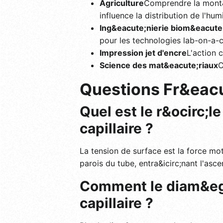
Agriculture
Comprendre la mont&e
influence la distribution de l'hum
Ing&eacute;nierie biom&eacute
pour les technologies lab-on-a-c
Impression jet d'encre
L'action c
Science des mat&eacute;riaux
C
Questions Fr&eac
Quel est le r&ocirc;l
capillaire ?
La tension de surface est la force motr
parois du tube, entra&icirc;nant l'asce
Comment le diam&egra
capillaire ?