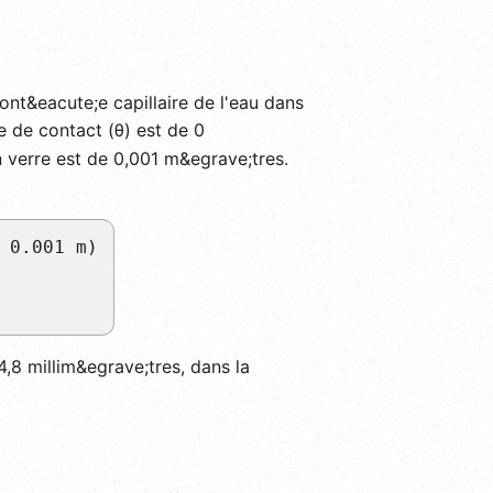
nt&eacute;e capillaire de l'eau dans
e de contact (θ) est de 0
en verre est de 0,001 m&egrave;tres.
 0.001 m)
,8 millim&egrave;tres, dans la