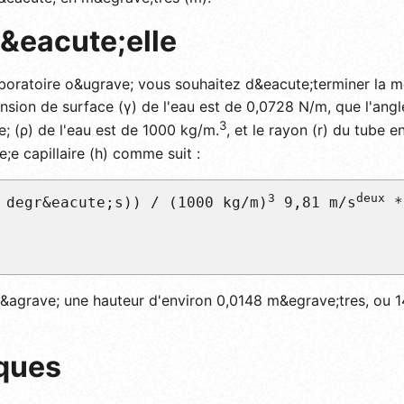
r&eacute;elle
boratoire o&ugrave; vous souhaitez d&eacute;terminer la mo
nsion de surface (γ) de l'eau est de 0,0728 N/m, que l'angl
3
e; (ρ) de l'eau est de 1000 kg/m.
, et le rayon (r) du tube 
e capillaire (h) comme suit :
3
deux
 degr&eacute;s)) / (1000 kg/m)
 9,81 m/s
 *
&agrave; une hauteur d'environ 0,0148 m&egrave;tres, ou 14
iques