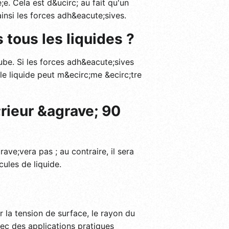
e. Cela est d&ucirc; au fait qu'un
ainsi les forces adh&eacute;sives.
 tous les liquides ?
tube. Si les forces adh&eacute;sives
 le liquide peut m&ecirc;me &ecirc;tre
;rieur &agrave; 90
ave;vera pas ; au contraire, il sera
ules de liquide.
 la tension de surface, le rayon du
vec des applications pratiques