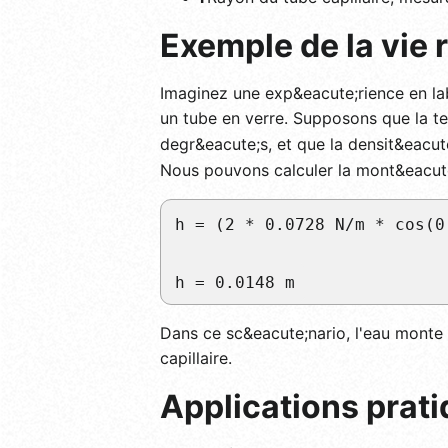
Exemple de la vie 
Imaginez une exp&eacute;rience en la
un tube en verre. Supposons que la te
degr&eacute;s, et que la densit&eacut
Nous pouvons calculer la mont&eacute;
h = (2 * 0.0728 N/m * cos(0
h = 0.0148 m
Dans ce sc&eacute;nario, l'eau monte 
capillaire.
Applications prat