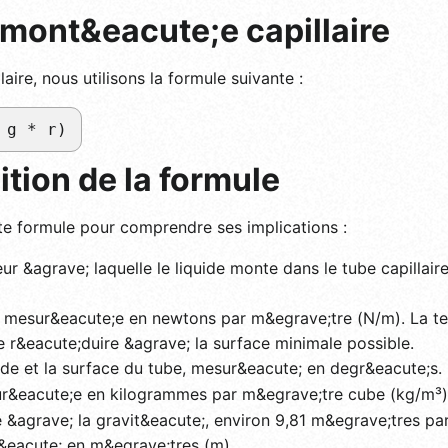
 mont&eacute;e capillaire
aire, nous utilisons la formule suivante :
 g * r)
ion de la formule
 formule pour comprendre ses implications :
ur &agrave; laquelle le liquide monte dans le tube capillair
e, mesur&eacute;e en newtons par m&egrave;tre (N/m). La ten
e r&eacute;duire &agrave; la surface minimale possible.
uide et la surface du tube, mesur&eacute; en degr&eacute;s.
sur&eacute;e en kilogrammes par m&egrave;tre cube (kg/m³)
 &agrave; la gravit&eacute;, environ 9,81 m&egrave;tres pa
r&eacute; en m&egrave;tres (m).