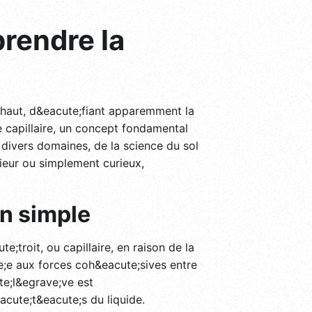
rendre la
 haut, d&eacute;fiant apparemment la
 capillaire, un concept fondamental
divers domaines, de la science du sol
ieur ou simplement curieux,
on simple
;troit, ou capillaire, en raison de la
e;e aux forces coh&eacute;sives entre
te;l&egrave;ve est
acute;t&eacute;s du liquide.