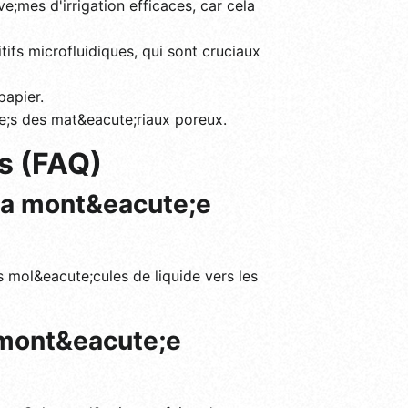
;mes d'irrigation efficaces, car cela
itifs microfluidiques, qui sont cruciaux
papier.
te;s des mat&eacute;riaux poreux.
s (FAQ)
s la mont&eacute;e
es mol&eacute;cules de liquide vers les
a mont&eacute;e