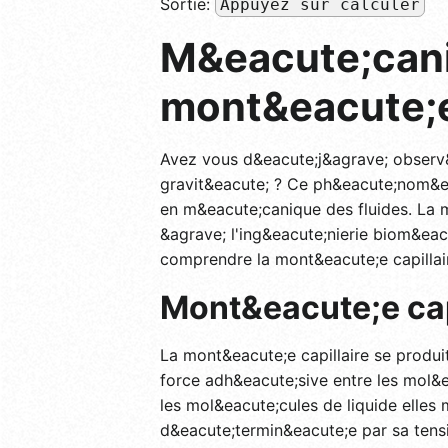
Sortie:
Appuyez sur calculer
M&eacute;cani
mont&eacute;e 
Avez vous d&eacute;j&agrave; observ&
gravit&eacute; ? Ce ph&eacute;nom&eg
en m&eacute;canique des fluides. La m
&agrave; l'ing&eacute;nierie biom&eac
comprendre la mont&eacute;e capillair
Mont&eacute;e capi
La mont&eacute;e capillaire se produit
force adh&eacute;sive entre les mol&e
les mol&eacute;cules de liquide elles 
d&eacute;termin&eacute;e par sa tensio