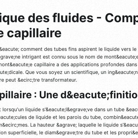
que des fluides - Comp
capillaire
eacute; comment des tubes fins aspirent le liquide vers le
rave;ne intrigant est connu sous le nom de mont&eacute;e
ont&eacute;e capillaire a des applications profondes dans 
ute;dicale. Que vous soyez un scientifique, un ing&eacute;n
e peut &ecirc;tre transformateur.
llaire : Une d&eacute;finiti
 lorsqu'un liquide s'&eacute;l&egrave;ve dans un tube &eacute
acute;cules de liquide et les parois du tube, combin&eacut
m&ecirc;mes. La hauteur &agrave; laquelle le liquide s'&eacu
n superficielle, le diam&egrave;tre du tube et les propri&e