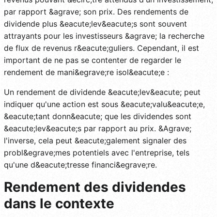
par rapport &agrave; son prix. Des rendements de
dividende plus &eacute;lev&eacute;s sont souvent
attrayants pour les investisseurs &agrave; la recherche
de flux de revenus r&eacute;guliers. Cependant, il est
important de ne pas se contenter de regarder le
rendement de mani&egrave;re isol&eacute;e :
Un rendement de dividende &eacute;lev&eacute; peut
indiquer qu'une action est sous &eacute;valu&eacute;e,
&eacute;tant donn&eacute; que les dividendes sont
&eacute;lev&eacute;s par rapport au prix. &Agrave;
l'inverse, cela peut &eacute;galement signaler des
probl&egrave;mes potentiels avec l'entreprise, tels
qu'une d&eacute;tresse financi&egrave;re.
Rendement des dividendes
dans le contexte