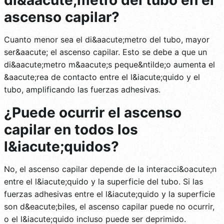
ascenso capilar?
Cuanto menor sea el di&aacute;metro del tubo, mayor
ser&aacute; el ascenso capilar. Esto se debe a que un
di&aacute;metro m&aacute;s peque&ntilde;o aumenta el
&aacute;rea de contacto entre el l&iacute;quido y el
tubo, amplificando las fuerzas adhesivas.
¿Puede ocurrir el ascenso
capilar en todos los
l&iacute;quidos?
No, el ascenso capilar depende de la interacci&oacute;n
entre el l&iacute;quido y la superficie del tubo. Si las
fuerzas adhesivas entre el l&iacute;quido y la superficie
son d&eacute;biles, el ascenso capilar puede no ocurrir,
o el l&iacute;quido incluso puede ser deprimido.