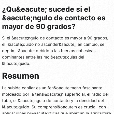
¿Qu&eacute; sucede si el
&aacute;ngulo de contacto es
mayor de 90 grados?
Si el &aacute;ngulo de contacto es mayor a 90 grados,
el l&iacute;quido no ascender&aacute;; en cambio, se
deprimir&aacute; debido a las fuerzas cohesivas
dominantes entre las mol&eacute;culas del
l&iacute;quido.
Resumen
La subida capilar es un fen&oacute;meno fascinante
moldeado por la tensi&oacute;n superficial, el radio del
tubo, el &aacute;ngulo de contacto y la densidad del
l&iacute;quido. Su comprensi&oacute;n es crucial, con
aplicaciones pr&aacute;cticas que abarcan la agricultura,