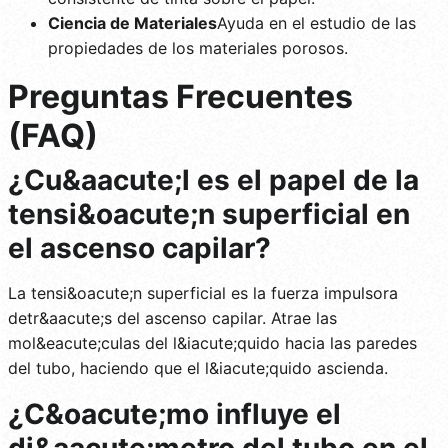
Ciencia de Materiales
Ayuda en el estudio de las
propiedades de los materiales porosos.
Preguntas Frecuentes
(FAQ)
¿Cu&aacute;l es el papel de la
tensi&oacute;n superficial en
el ascenso capilar?
La tensi&oacute;n superficial es la fuerza impulsora
detr&aacute;s del ascenso capilar. Atrae las
mol&eacute;culas del l&iacute;quido hacia las paredes
del tubo, haciendo que el l&iacute;quido ascienda.
¿C&oacute;mo influye el
di&aacute;metro del tubo en el