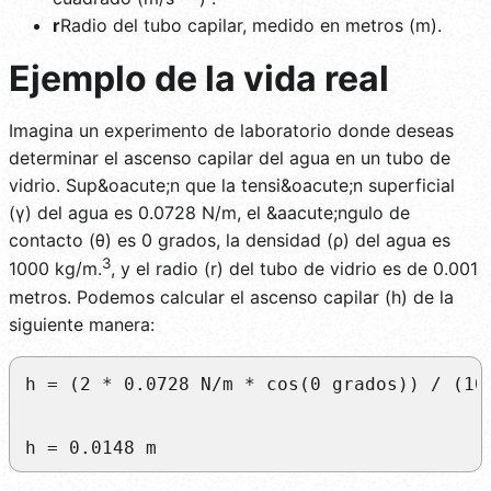
r
Radio del tubo capilar, medido en metros (m).
Ejemplo de la vida real
Imagina un experimento de laboratorio donde deseas
determinar el ascenso capilar del agua en un tubo de
vidrio. Sup&oacute;n que la tensi&oacute;n superficial
(γ) del agua es 0.0728 N/m, el &aacute;ngulo de
contacto (θ) es 0 grados, la densidad (ρ) del agua es
3
1000 kg/m.
, y el radio (r) del tubo de vidrio es de 0.001
metros. Podemos calcular el ascenso capilar (h) de la
siguiente manera:
h = (2 * 0.0728 N/m * cos(0 grados)) / (10
h = 0.0148 m