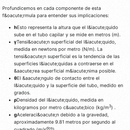
Profundicemos en cada componente de esta
f&oacute;rmula para entender sus implicaciones:
h
Esto representa la altura que el l&iacute;quido
sube en el tubo capilar y se mide en metros (m).
γ
Tensi&oacute;n superficial del l&iacute;quido,
medida en newtons por metro (N/m). La
tensi&oacute;n superficial es la tendencia de las
superficies l&iacute;quidas a contraerse en el
&aacute;rea superficial m&iacute;nima posible.
θ
El &aacute;ngulo de contacto entre el
l&iacute;quido y la superficie del tubo, medido en
grados.
ρ
Densidad del l&iacute;quido, medida en
3
kilogramos por metro c&uacute;bico (kg/m
) .
g
Aceleraci&oacute;n debido a la gravedad,
aproximadamente 9.81 metros por segundo al
dos
cuadrado (m/s
) .