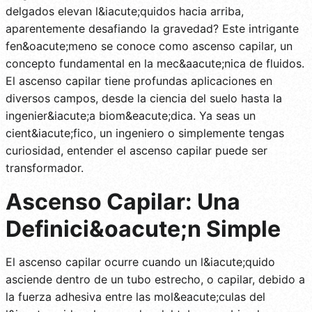
delgados elevan l&iacute;quidos hacia arriba,
aparentemente desafiando la gravedad? Este intrigante
fen&oacute;meno se conoce como ascenso capilar, un
concepto fundamental en la mec&aacute;nica de fluidos.
El ascenso capilar tiene profundas aplicaciones en
diversos campos, desde la ciencia del suelo hasta la
ingenier&iacute;a biom&eacute;dica. Ya seas un
cient&iacute;fico, un ingeniero o simplemente tengas
curiosidad, entender el ascenso capilar puede ser
transformador.
Ascenso Capilar: Una
Definici&oacute;n Simple
El ascenso capilar ocurre cuando un l&iacute;quido
asciende dentro de un tubo estrecho, o capilar, debido a
la fuerza adhesiva entre las mol&eacute;culas del