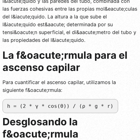
l&iacute;quido y las paredes del tubo, combinada con
las fuerzas cohesivas entre las propias mol&eacute;culas
del l&iacute;quido. La altura a la que sube el
l&iacute;quido est&aacute; determinada por su
tensi&oacute;n superficial, el di&aacute;metro del tubo y
las propiedades del l&iacute;quido.
La f&oacute;rmula para el
ascenso capilar
Para cuantificar el ascenso capilar, utilizamos la
siguiente f&oacute;rmula:
h = (2 * γ * cos(θ)) / (ρ * g * r)
Desglosando la
f&oacute;rmula