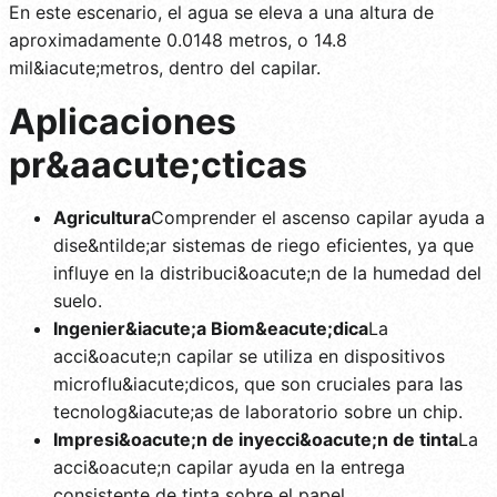
En este escenario, el agua se eleva a una altura de
aproximadamente 0.0148 metros, o 14.8
mil&iacute;metros, dentro del capilar.
Aplicaciones
pr&aacute;cticas
Agricultura
Comprender el ascenso capilar ayuda a
dise&ntilde;ar sistemas de riego eficientes, ya que
influye en la distribuci&oacute;n de la humedad del
suelo.
Ingenier&iacute;a Biom&eacute;dica
La
acci&oacute;n capilar se utiliza en dispositivos
microflu&iacute;dicos, que son cruciales para las
tecnolog&iacute;as de laboratorio sobre un chip.
Impresi&oacute;n de inyecci&oacute;n de tinta
La
acci&oacute;n capilar ayuda en la entrega
consistente de tinta sobre el papel.