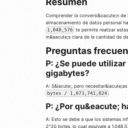
Resumen
Comprender la conversi&oacute;n de b
almacenamiento de datos personal has
te permite realizar est
1,048,576
m&aacute;s clara de la cantidad de da
Preguntas frecuen
P: ¿Se puede utiliza
gigabytes?
A: S&iacute;, pero necesitar&iacute;as
.
bytes / 1,073,741,824
P: ¿Por qu&eacute; 
A: Esto se debe a que los sistemas inf
2^20 bytes, lo cual equivale a 1,048,5