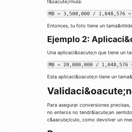
f&oacute;rmula:
MB = 3,500,000 / 1,048,576 ≈
Entonces, tu foto tiene un tama&nti
Ejemplo 2: Aplicaci&
Una aplicaci&oacute;n que tiene un t
MB = 20,000,000 / 1,048,576 
Esta aplicaci&oacute;n tiene un tam
Validaci&oacute;n
Para asegurar conversiones precisas, 
no enteros no tendr&iacute;an sentid
c&aacute;lculo, como devolver un men