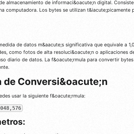
de almacenamiento de informaci&oacute;n digital. Consiste
una computadora. Los bytes se utilizan t&iacute;picamente
dida de datos m&aacute;s significativa que equivale a 1,0
es, como fotos de alta resoluci&oacute;n o aplicaciones d
so diario de datos. La f&oacute;rmula para convertir byte
ente.
a de Conversi&oacute;n
des usar la siguiente f&oacute;rmula:
,048,576
etros: