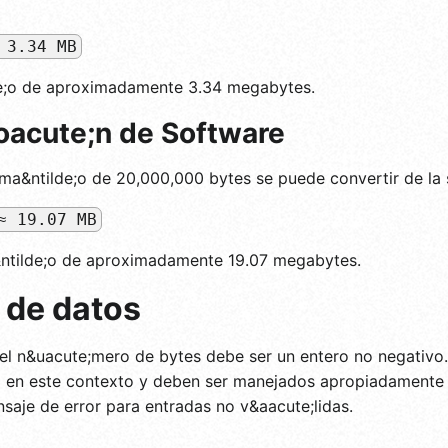
 3.34 MB
lde;o de aproximadamente 3.34 megabytes.
oacute;n de Software
ama&ntilde;o de 20,000,000 bytes se puede convertir de la 
≈ 19.07 MB
a&ntilde;o de aproximadamente 19.07 megabytes.
 de datos
el n&uacute;mero de bytes debe ser un entero no negativo.
o en este contexto y deben ser manejados apropiadamente 
saje de error para entradas no v&aacute;lidas.