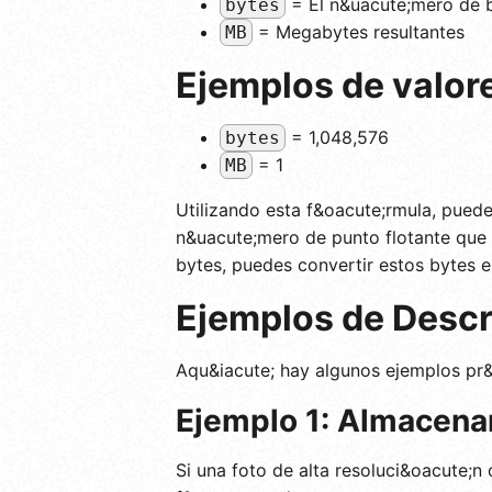
= El n&uacute;mero de b
bytes
= Megabytes resultantes
MB
Ejemplos de valor
= 1,048,576
bytes
= 1
MB
Utilizando esta f&oacute;rmula, puede
n&uacute;mero de punto flotante que 
bytes, puedes convertir estos bytes 
Ejemplos de Descr
Aqu&iacute; hay algunos ejemplos pr&a
Ejemplo 1: Almacena
Si una foto de alta resoluci&oacute;n