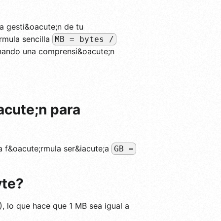
a gesti&oacute;n de tu
rmula sencilla
MB = bytes /
ionando una comprensi&oacute;n
acute;n para
 la f&oacute;rmula ser&iacute;a
GB =
yte?
), lo que hace que 1 MB sea igual a