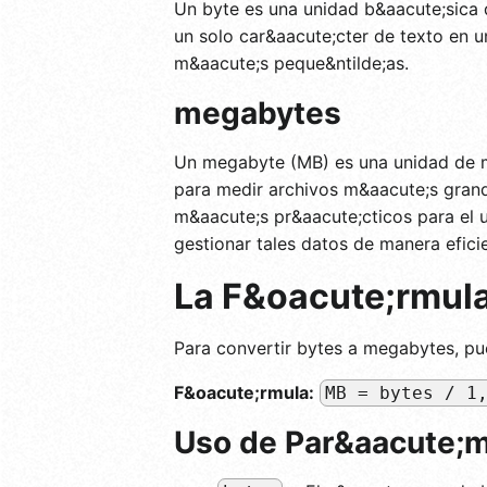
Un byte es una unidad b&aacute;sica 
un solo car&aacute;cter de texto en 
m&aacute;s peque&ntilde;as.
megabytes
Un megabyte (MB) es una unidad de me
para medir archivos m&aacute;s grand
m&aacute;s pr&aacute;cticos para el u
gestionar tales datos de manera efici
La F&oacute;rmul
Para convertir bytes a megabytes, pue
F&oacute;rmula:
MB = bytes / 1
Uso de Par&aacute;m