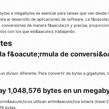
ytes a megabytes es esencial para tareas que van desde l
ta el desarrollo de aplicaciones de software. La f&oacute;
as conversiones de manera f&aacute;cil y precisa, proporc
tos con los que est&aacute;s trabajando.
tes
r la f&oacute;rmula de conversi&o
 un divisor diferente. Para convertir de bytes a gigabytes,
hay 1,048,576 bytes en un megab
orm&aacute;ticos utilizan aritm&eacute;tica binaria (base-2
76 bytes.