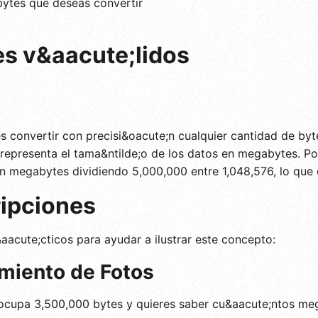
ytes que deseas convertir
es v&aacute;lidos
s convertir con precisi&oacute;n cualquier cantidad de byt
representa el tama&ntilde;o de los datos en megabytes. Por
en megabytes dividiendo 5,000,000 entre 1,048,576, lo qu
ipciones
acute;cticos para ayudar a ilustrar este concepto:
miento de Fotos
 ocupa 3,500,000 bytes y quieres saber cu&aacute;ntos meg