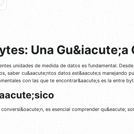
ytes: Una Gu&iacute;a
ferentes unidades de medida de datos es fundamental. Desd
os, saber cu&aacute;ntos datos est&aacute;s manejando pu
mentales con las que te encontrar&aacute;s es la entre by
aacute;sico
 conversi&oacute;n, es esencial comprender qu&eacute; son