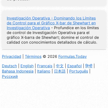
Investigación Operativa - Dominando los Límites
de Control para el Gráfico X-bar de Shewhart en
Investigación Operativa
- Profundice en los límites
de control de Investigación Operativa para el
gráfico X-barra de Shewhart; domine el control de
calidad con conocimientos detallados de cálculo.
Privacidad
|
Términos
© 2026
Formulas.Today
Deutsch
|
English
|
Français
|
中文
|
Español
|
हिन्दी
|
Bahasa Indonesia
|
Italiano
|
日本語
|
Português
|
Русский