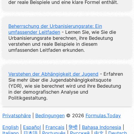
der reale Beispiele und eine klare Formel enthält.
Beherrschung der Urbanisierungsrate: Ein
umfassender Leitfaden
- Lernen Sie, wie Sie die
Urbanisierungsrate berechnen, ihre Bedeutung
verstehen und reale Beispiele in diesem
umfassenden Leitfaden erkunden.
Verstehen der Abhängigkeit der Jugend
- Erfahren
Sie mehr über die Jugendabhängigkeitsquote
(YDR), wie sie berechnet wird und ihre Bedeutung
in der demografischen Analyse und
Politikgestaltung.
Privatsphäre
|
Bedingungen
© 2026
Formulas.Today
English
|
Español
|
Français
|
हिन्दी
|
Bahasa Indonesia
|
Italiano
|
日本語
|
Português
|
Русский
|
中文
|
Deutsch