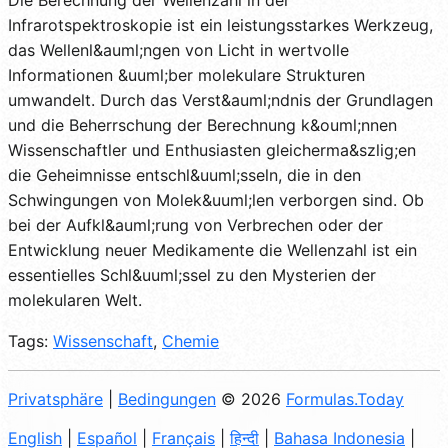
Die Berechnung der Wellenzahl in der
Infrarotspektroskopie ist ein leistungsstarkes Werkzeug,
das Wellenl&auml;ngen von Licht in wertvolle
Informationen &uuml;ber molekulare Strukturen
umwandelt. Durch das Verst&auml;ndnis der Grundlagen
und die Beherrschung der Berechnung k&ouml;nnen
Wissenschaftler und Enthusiasten gleicherma&szlig;en
die Geheimnisse entschl&uuml;sseln, die in den
Schwingungen von Molek&uuml;len verborgen sind. Ob
bei der Aufkl&auml;rung von Verbrechen oder der
Entwicklung neuer Medikamente die Wellenzahl ist ein
essentielles Schl&uuml;ssel zu den Mysterien der
molekularen Welt.
Tags:
Wissenschaft
,
Chemie
Privatsphäre
|
Bedingungen
© 2026
Formulas.Today
English
|
Español
|
Français
|
हिन्दी
|
Bahasa Indonesia
|