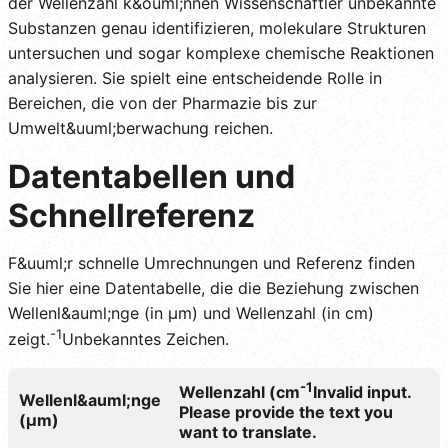
der Wellenzahl k&ouml;nnen Wissenschaftler unbekannte
Substanzen genau identifizieren, molekulare Strukturen
untersuchen und sogar komplexe chemische Reaktionen
analysieren. Sie spielt eine entscheidende Rolle in
Bereichen, die von der Pharmazie bis zur
Umwelt&uuml;berwachung reichen.
Datentabellen und
Schnellreferenz
F&uuml;r schnelle Umrechnungen und Referenz finden
Sie hier eine Datentabelle, die die Beziehung zwischen
Wellenl&auml;nge (in µm) und Wellenzahl (in cm)
-1
zeigt.
Unbekanntes Zeichen.
-1
Wellenzahl (cm
Invalid input.
Wellenl&auml;nge
Please provide the text you
(µm)
want to translate.