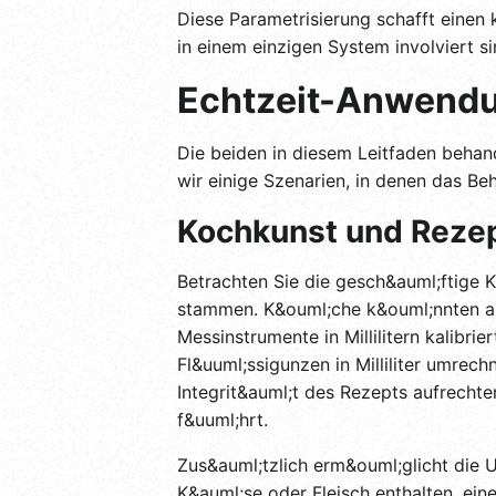
Diese Parametrisierung schafft einen
in einem einzigen System involviert si
Echtzeit-Anwend
Die beiden in diesem Leitfaden beh
wir einige Szenarien, in denen das Be
Kochkunst und Reze
Betrachten Sie die gesch&auml;ftige K
stammen. K&ouml;che k&ouml;nnten auf 
Messinstrumente in Millilitern kalibr
Fl&uuml;ssigunzen in Milliliter umrec
Integrit&auml;t des Rezepts aufrechte
f&uuml;hrt.
Zus&auml;tzlich erm&ouml;glicht die 
K&auml;se oder Fleisch enthalten, ein