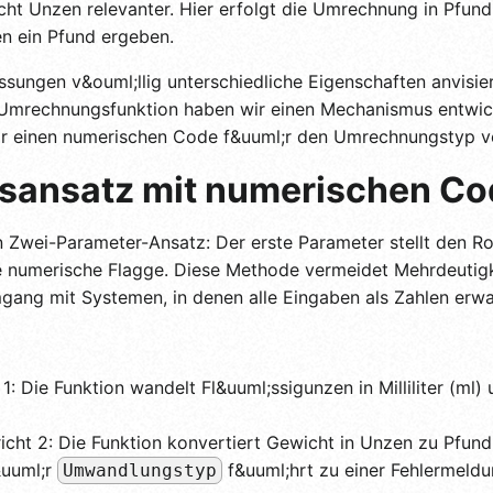
 Unzen relevanter. Hier erfolgt die Umrechnung in Pfund 
en ein Pfund ergeben.
sungen v&ouml;llig unterschiedliche Eigenschaften anvisie
Umrechnungsfunktion haben wir einen Mechanismus entwick
ir einen numerischen Code f&uuml;r den Umrechnungstyp 
gsansatz mit numerischen C
n Zwei-Parameter-Ansatz: Der erste Parameter stellt den 
ne numerische Flagge. Diese Methode vermeidet Mehrdeutigk
ang mit Systemen, in denen alle Eingaben als Zahlen erwa
 1: Die Funktion wandelt Fl&uuml;ssigunzen in Milliliter (ml)
icht 2: Die Funktion konvertiert Gewicht in Unzen zu Pfund (
&uuml;r
f&uuml;hrt zu einer Fehlermeldu
Umwandlungstyp