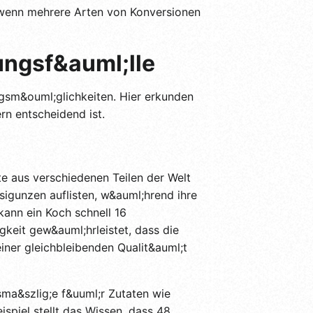
 wenn mehrere Arten von Konversionen
ngsf&auml;lle
sm&ouml;glichkeiten. Hier erkunden
rn entscheidend ist.
te aus verschiedenen Teilen der Welt
sigunzen auflisten, w&auml;hrend ihre
kann ein Koch schnell 16
gkeit gew&auml;hrleistet, dass die
iner gleichbleibenden Qualit&auml;t
ma&szlig;e f&uuml;r Zutaten wie
spiel stellt das Wissen, dass 48