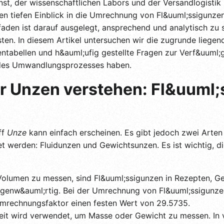
nst, der wissenschaftlichen Labors und der Versandlogistik 
inen tiefen Einblick in die Umrechnung von Fl&uuml;ssigunzen
aden ist darauf ausgelegt, ansprechend und analytisch zu se
asten. In diesem Artikel untersuchen wir die zugrunde liege
ntabellen und h&auml;ufig gestellte Fragen zur Verf&uuml;g
 des Umwandlungsprozesses haben.
r Unzen verstehen: Fl&uuml;
ff
Unze
kann einfach erscheinen. Es gibt jedoch zwei Arten
 werden: Fluidunzen und Gewichtsunzen. Es ist wichtig, d
lumen zu messen, sind Fl&uuml;ssigunzen in Rezepten, Ge
genw&auml;rtig. Bei der Umrechnung von Fl&uuml;ssigunzen
r Umrechnungsfaktor einen festen Wert von 29.5735.
eit wird verwendet, um Masse oder Gewicht zu messen. In 