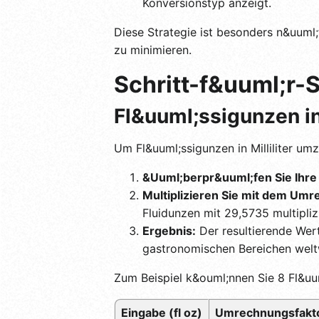
Konversionstyp anzeigt.
Diese Strategie ist besonders n&uuml;
zu minimieren.
Schritt-f&uuml;r-
Fl&uuml;ssigunzen in 
Um Fl&uuml;ssigunzen in Milliliter umz
&Uuml;berpr&uuml;fen Sie Ihr
Multiplizieren Sie mit dem Umr
Fluidunzen mit 29,5735 multipliz
Ergebnis:
Der resultierende Wert 
gastronomischen Bereichen weltwe
Zum Beispiel k&ouml;nnen Sie 8 Fl&u
Eingabe (fl oz)
Umrechnungsfakt