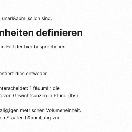
nerl&auml;sslich sind.
nheiten definieren
m Fall der hier besprochenen
entiert dies entweder
erscheidet: 1 f&uuml;r die
g von Gewichtsunzen in Pfund (lbs).
szlig;igen metrischen Volumeneinheit.
gten Staaten h&auml;ufig zur