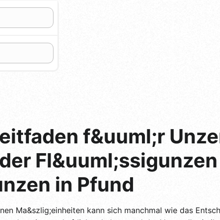
itfaden f&uuml;r Unze
er Fl&uuml;ssigunzen in
nzen in Pfund
en Ma&szlig;einheiten kann sich manchmal wie das Entsch