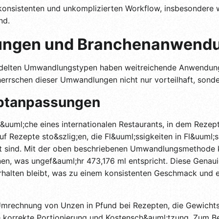
 konsistenten und unkomplizierten Workflow, insbesondere
nd.
ungen und Branchenanwendu
andelten Umwandlungstypen haben weitreichende Anwendung
herrschen dieser Umwandlungen nicht nur vorteilhaft, sonde
ptanpassungen
&uuml;che eines internationalen Restaurants, in dem Rezep
Rezepte sto&szlig;en, die Fl&uuml;ssigkeiten in Fl&uuml;s
iert sind. Mit der oben beschriebenen Umwandlungsmethode 
hnen, was ungef&auml;hr 473,176 ml entspricht. Diese Genaui
rhalten bleibt, was zu einem konsistenten Geschmack und e
Umrechnung von Unzen in Pfund bei Rezepten, die Gewichts
e korrekte Portionierung und Kostensch&auml;tzung. Zum Bei