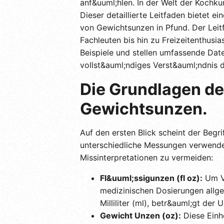
anf&uuml;hlen. In der Welt der Kochku
Dieser detaillierte Leitfaden bietet e
von Gewichtsunzen in Pfund. Der Leitf
Fachleuten bis hin zu Freizeitenthusi
Beispiele und stellen umfassende Date
vollst&auml;ndiges Verst&auml;ndnis
Die Grundlagen de
Gewichtsunzen.
Auf den ersten Blick scheint der Begri
unterschiedliche Messungen verwendet
Missinterpretationen zu vermeiden:
Fl&uuml;ssigunzen (fl oz):
Um Vo
medizinischen Dosierungen allge
Milliliter (ml), betr&auml;gt de
Gewicht Unzen (oz):
Diese Einh