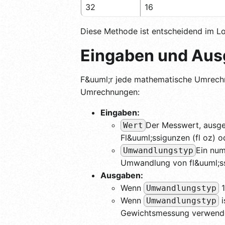
32
16
Diese Methode ist entscheidend im Lo
Eingaben und Ausg
F&uuml;r jede mathematische Umrechn
Umrechnungen:
Eingaben:
Der Messwert, ausged
Wert
Fl&uuml;ssigunzen (fl oz) 
Ein num
Umwandlungstyp
Umwandlung von fl&uuml;ssi
Ausgaben:
Wenn
1
Umwandlungstyp
Wenn
i
Umwandlungstyp
Gewichtsmessung verwende