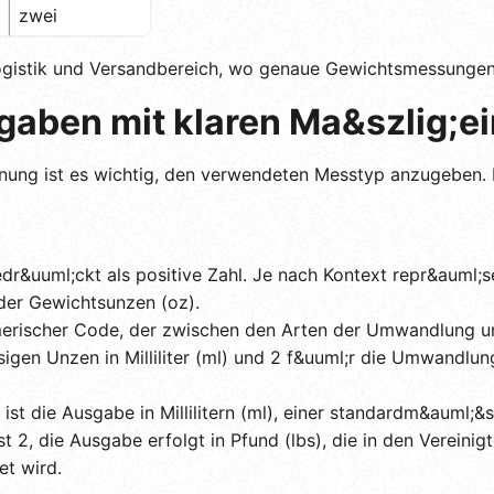
zwei
gistik und Versandbereich, wo genaue Gewichtsmessungen u
aben mit klaren Ma&szlig;ei
ung ist es wichtig, den verwendeten Messtyp anzugeben. I
r&uuml;ckt als positive Zahl. Je nach Kontext repr&auml;s
oder Gewichtsunzen (oz).
erischer Code, der zwischen den Arten der Umwandlung unt
gen Unzen in Milliliter (ml) und 2 f&uuml;r die Umwandlun
 ist die Ausgabe in Millilitern (ml), einer standardm&auml;&
st 2, die Ausgabe erfolgt in Pfund (lbs), die in den Vereini
t wird.