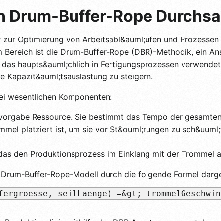
in Drum-Buffer-Rope Durchsa
er zur Optimierung von Arbeitsabl&auml;ufen und Prozessen
 Bereich ist die Drum-Buffer-Rope (DBR)-Methodik, ein Ans
, das haupts&auml;chlich in Fertigungsprozessen verwendet w
e Kapazit&auml;tsauslastung zu steigern.
ei wesentlichen Komponenten:
orgabe Ressource. Sie bestimmt das Tempo der gesamten
mmel platziert ist, um sie vor St&ouml;rungen zu sch&uuml;t
as den Produktionsprozess im Einklang mit der Trommel a
 Drum-Buffer-Rope-Modell durch die folgende Formel darge
fergroesse, seilLaenge) =&gt; trommelGeschwin