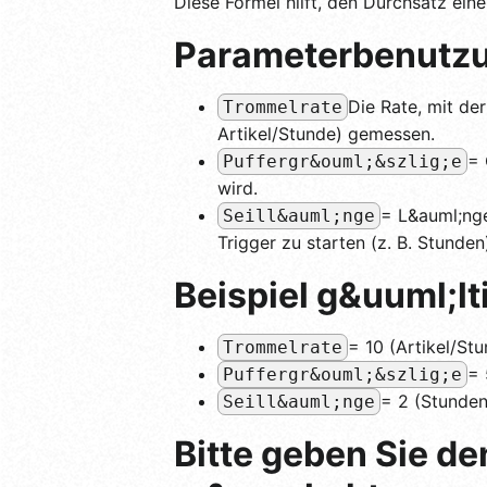
Diese Formel hilft, den Durchsatz ein
Parameterbenutz
Die Rate, mit de
Trommelrate
Artikel/Stunde) gemessen.
= 
Puffergr&ouml;&szlig;e
wird.
= L&auml;nge
Seill&auml;nge
Trigger zu starten (z. B. Stunden
Beispiel g&uuml;lt
= 10 (Artikel/St
Trommelrate
= 
Puffergr&ouml;&szlig;e
= 2 (Stunden
Seill&auml;nge
Bitte geben Sie de