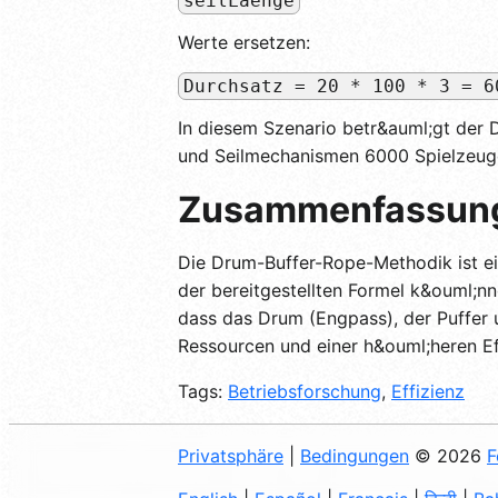
seilLaenge
Werte ersetzen:
Durchsatz = 20 * 100 * 3 = 6
In diesem Szenario betr&auml;gt der 
und Seilmechanismen 6000 Spielzeug
Zusammenfassun
Die Drum-Buffer-Rope-Methodik ist e
der bereitgestellten Formel k&ouml;n
dass das Drum (Engpass), der Puffer u
Ressourcen und einer h&ouml;heren Ef
Tags:
Betriebsforschung
,
Effizienz
Privatsphäre
|
Bedingungen
© 2026
F