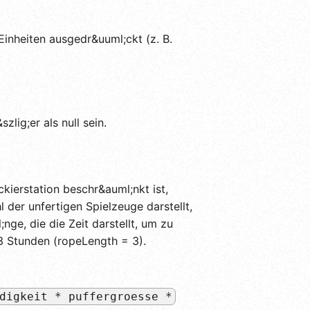
inheiten ausgedr&uuml;ckt (z. B.
ig;er als null sein.
ckierstation beschr&auml;nkt ist,
 der unfertigen Spielzeuge darstellt,
nge, die die Zeit darstellt, um zu
3 Stunden (ropeLength = 3).
digkeit * puffergroesse *