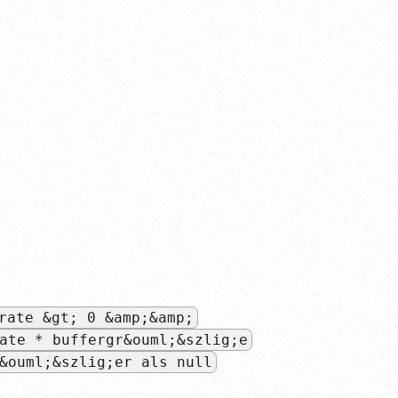
rate &gt; 0 &amp;&amp;
ate * buffergr&ouml;&szlig;e
&ouml;&szlig;er als null