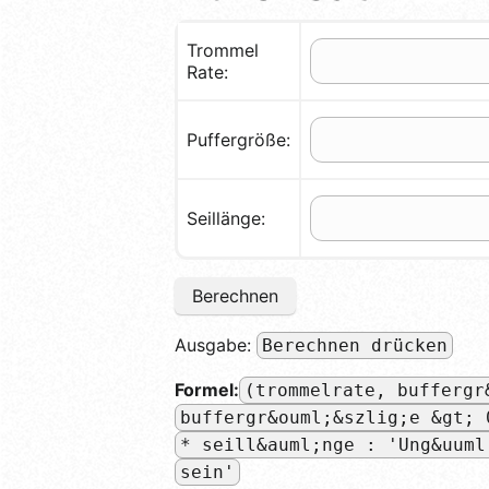
Trommel
Rate:
Puffergröße:
Seillänge:
Berechnen
Ausgabe:
Berechnen drücken
Formel:
(trommelrate, buffergr
buffergr&ouml;&szlig;e &gt; 
* seill&auml;nge : 'Ung&uuml
sein'