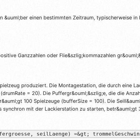
 &uuml;ber einen bestimmten Zeitraum, typischerweise in E
sitive Ganzzahlen oder Flie&szlig;kommazahlen gr&ouml;&szl
Spielzeug produziert. Die Montagestation, die durch eine La
(drumRate = 20). Die Puffergr&ouml;&szlig;e, die die Anzahl
r&auml;gt 100 Spielzeuge (bufferSize = 100). Die Seill&auml;
 synchron mit der Lackierstation zu starten, betr&auml;gt 
fergroesse, seilLaenge) =&gt; trommelGeschwin