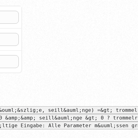
&ouml;&szlig;e, seill&auml;nge) =&gt; trommel
0 &amp;&amp; seill&auml;nge &gt; 0 ? trommelr
;ltige Eingabe: Alle Parameter m&uuml;ssen gr