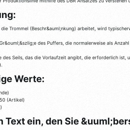
er Produktionslinie mithilfe des DBR Ansatzes zu verstehen
ung:
r die Trommel (Beschr&auml;nkung) arbeitet, wird typischerw
Gr&ouml;&szlig;e des Puffers, die normalerweise als Anzahl 
 des Seils, das die Vorlaufzeit angibt, die erforderlich is
).
ige Werte:
unde)
50 (Artikel)
)
n Text ein, den Sie &uuml;be