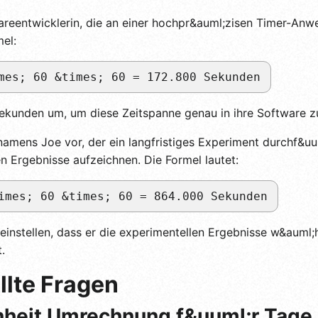
areentwicklerin, die an einer hochpr&auml;zisen Timer-Anw
mel:
mes; 60 &times; 60 = 172.800 Sekunden
Sekunden um, um diese Zeitspanne genau in ihre Software z
r namens Joe vor, der ein langfristiges Experiment durchf&u
n Ergebnisse aufzeichnen. Die Formel lautet:
imes; 60 &times; 60 = 864.000 Sekunden
 einstellen, dass er die experimentellen Ergebnisse w&aum
.
llte Fragen
heit Umrechnung f&uuml;r Tage i