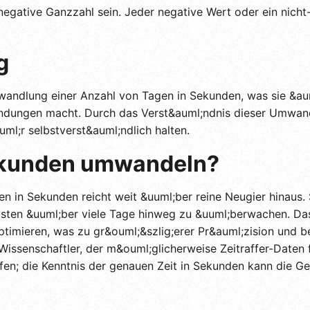
-negative Ganzzahl sein. Jeder negative Wert oder ein nicht
g
andlung einer Anzahl von Tagen in Sekunden, was sie &auml
dungen macht. Durch das Verst&auml;ndnis dieser Umwandlu
uuml;r selbstverst&auml;ndlich halten.
ekunden umwandeln?
n Sekunden reicht weit &uuml;ber reine Neugier hinaus. Ste
Fristen &uuml;ber viele Tage hinweg zu &uuml;berwachen. D
ptimieren, was zu gr&ouml;&szlig;erer Pr&auml;zision und 
 Wissenschaftler, der m&ouml;glicherweise Zeitraffer-Daten
en; die Kenntnis der genauen Zeit in Sekunden kann die Ge