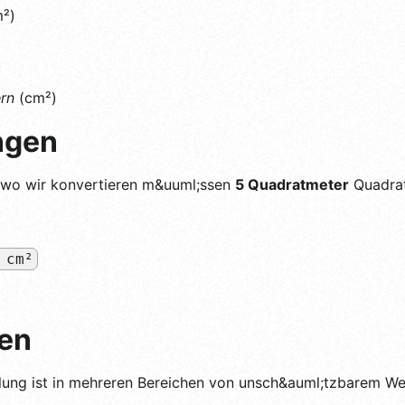
²)
rn
(cm²)
ngen
l, wo wir konvertieren m&uuml;ssen
5 Quadratmeter
Quadrat
 cm²
en
ung ist in mehreren Bereichen von unsch&auml;tzbarem We