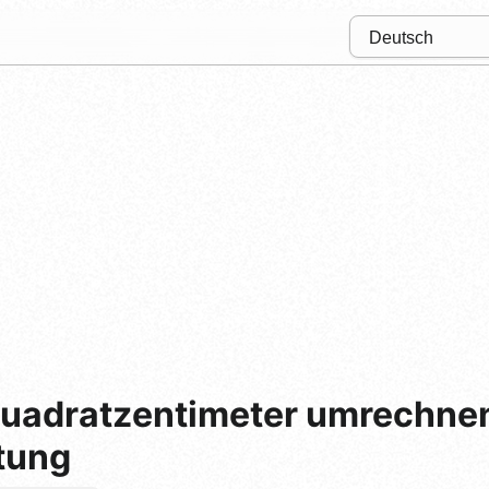
Quadratzentimeter umrechnen
tung