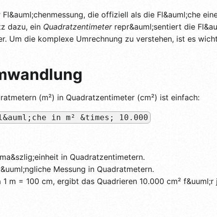
er Fl&auml;chenmessung, die offiziell als die Fl&auml;che ein
tz dazu, ein
Quadratzentimeter
repr&auml;sentiert die Fl&au
r. Um die komplexe Umrechnung zu verstehen, ist es wichti
mwandlung
tmetern (m²) in Quadratzentimeter (cm²) ist einfach:
l&auml;che in m² &times; 10.000
lma&szlig;einheit in Quadratzentimetern.
r&uuml;ngliche Messung in Quadratmetern.
1 m = 100 cm, ergibt das Quadrieren 10.000 cm² f&uuml;r 