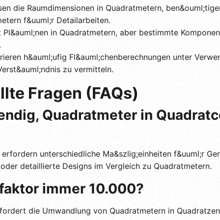
en die Raumdimensionen in Quadratmetern, ben&ouml;tige
etern f&uuml;r Detailarbeiten.
mit Pl&auml;nen in Quadratmetern, aber bestimmte Kompon
.
ieren h&auml;ufig Fl&auml;chenberechnungen unter Verwen
erst&auml;ndnis zu vermitteln.
llte Fragen (FAQs)
wendig, Quadratmeter in Quadrat
rfordern unterschiedliche Ma&szlig;einheiten f&uuml;r Gen
 oder detaillierte Designs im Vergleich zu Quadratmetern.
faktor immer 10.000?
erfordert die Umwandlung von Quadratmetern in Quadratzen