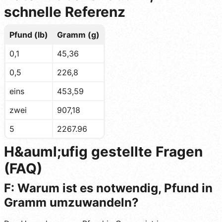
schnelle Referenz
Pfund (lb)
Gramm (g)
0,1
45,36
0,5
226,8
eins
453,59
zwei
907,18
5
2267.96
H&auml;ufig gestellte Fragen
(FAQ)
F: Warum ist es notwendig, Pfund in
Gramm umzuwandeln?